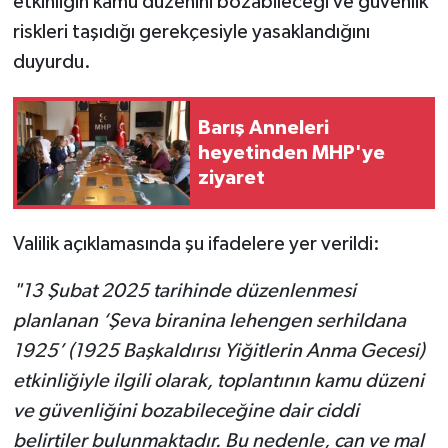
etkinliğin kamu düzenini bozabileceği ve güvenlik
riskleri taşıdığı gerekçesiyle yasaklandığını
duyurdu.
Barış Anneleri
heyetinden MHP'ye
ziyaret
Valilik açıklamasında şu ifadelere yer verildi:
"13 Şubat 2025 tarihinde düzenlenmesi
planlanan ‘Şeva biranina lehengen serhildana
1925’ (1925 Başkaldırısı Yiğitlerin Anma Gecesi)
etkinliğiyle ilgili olarak, toplantının kamu düzeni
ve güvenliğini bozabileceğine dair ciddi
belirtiler bulunmaktadır. Bu nedenle, can ve mal