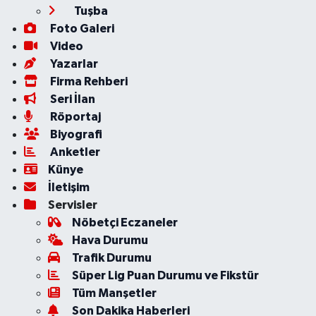
Tuşba
Foto Galeri
Video
Yazarlar
Firma Rehberi
Seri İlan
Röportaj
Biyografi
Anketler
Künye
İletişim
Servisler
Nöbetçi Eczaneler
Hava Durumu
Trafik Durumu
Süper Lig Puan Durumu ve Fikstür
Tüm Manşetler
Son Dakika Haberleri