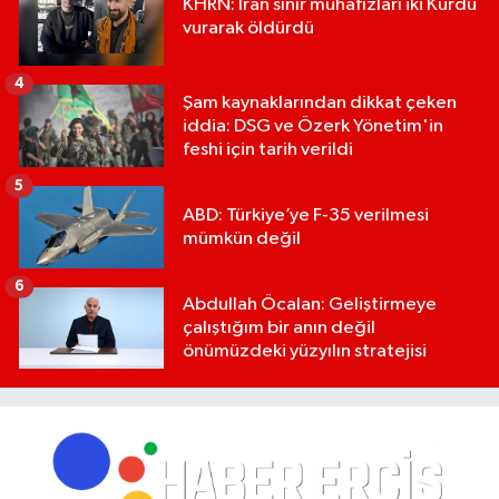
KHRN: İran sınır muhafızları iki Kürdü
vurarak öldürdü
4
Şam kaynaklarından dikkat çeken
iddia: DSG ve Özerk Yönetim'in
feshi için tarih verildi
5
ABD: Türkiye’ye F-35 verilmesi
mümkün değil
6
Abdullah Öcalan: Geliştirmeye
çalıştığım bir anın değil
önümüzdeki yüzyılın stratejisi