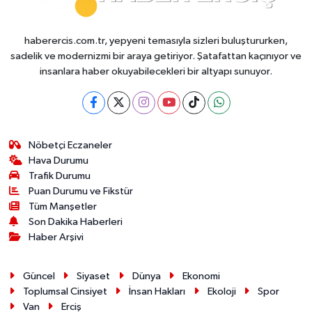
haberercis.com.tr, yepyeni temasıyla sizleri buluştururken,
sadelik ve modernizmi bir araya getiriyor. Şatafattan kaçınıyor ve
insanlara haber okuyabilecekleri bir altyapı sunuyor.
Nöbetçi Eczaneler
Hava Durumu
Trafik Durumu
Puan Durumu ve Fikstür
Tüm Manşetler
Son Dakika Haberleri
Haber Arşivi
Güncel
Siyaset
Dünya
Ekonomi
Toplumsal Cinsiyet
İnsan Hakları
Ekoloji
Spor
Van
Erciş