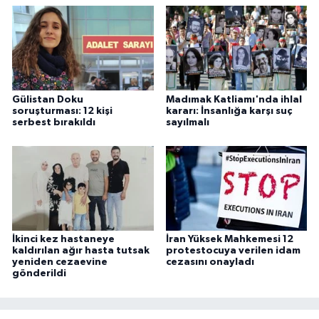
Gülistan Doku
Madımak Katliamı'nda ihlal
soruşturması: 12 kişi
kararı: İnsanlığa karşı suç
serbest bırakıldı
sayılmalı
İkinci kez hastaneye
İran Yüksek Mahkemesi 12
kaldırılan ağır hasta tutsak
protestocuya verilen idam
yeniden cezaevine
cezasını onayladı
gönderildi