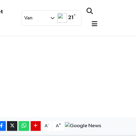
et
°
21
Van
-
+
A
A