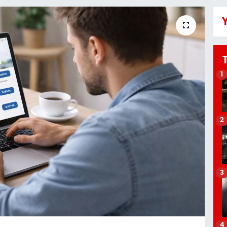
Y
1
2
3
4