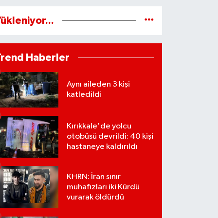
ükleniyor...
Trend Haberler
Aynı aileden 3 kişi
katledildi
Kırıkkale'de yolcu
otobüsü devrildi: 40 kişi
hastaneye kaldırıldı
KHRN: İran sınır
muhafızları iki Kürdü
vurarak öldürdü