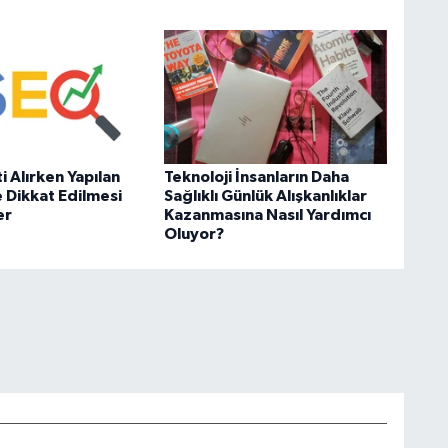
 Alırken Yapılan
Teknoloji İnsanların Daha
e Dikkat Edilmesi
Sağlıklı Günlük Alışkanlıklar
er
Kazanmasına Nasıl Yardımcı
Oluyor?