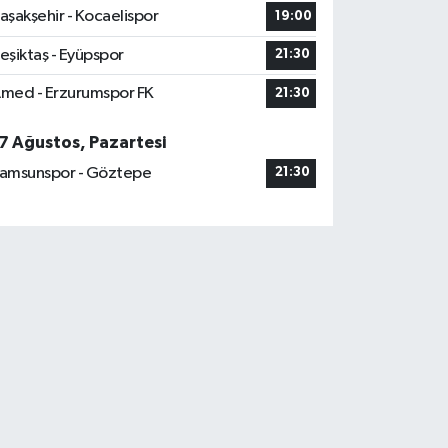
aşakşehir - Kocaelispor
19:00
eşiktaş - Eyüpspor
21:30
med - Erzurumspor FK
21:30
7 Ağustos, Pazartesi
amsunspor - Göztepe
21:30