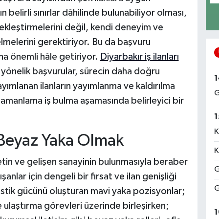
 belirli sınırlar dâhilinde bulunabiliyor olması,
kleştirmelerini değil, kendi deneyim ve
elmelerini gerektiriyor. Bu da başvuru
aha önemli hâle getiriyor.
Diyarbakır iş ilanları
e yönelik başvurular, sürecin daha doğru
1
yayımlanan ilanların yayımlanma ve kaldırılma
G
 zamanlama iş bulma aşamasında belirleyici bir
1
K
 Beyaz Yaka Olmak
K
retin ve gelişen sanayinin bulunmasıyla beraber
G
lar için dengeli bir fırsat ve ilan genişliği
G
ojistik gücünü oluşturan mavi yaka pozisyonlar;
 ulaştırma görevleri üzerinde birleşirken;
1