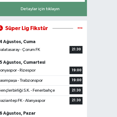
Detaylar için tıklayın
Süper Lig Fikstür
4 Ağustos, Cuma
alatasaray - Çorum FK
21:30
5 Ağustos, Cumartesi
onyaspor - Rizespor
19:00
asımpaşa - Trabzonspor
19:00
ençlerbirliği S.K. - Fenerbahçe
21:30
aziantep FK - Alanyaspor
21:30
6 Ağustos, Pazar