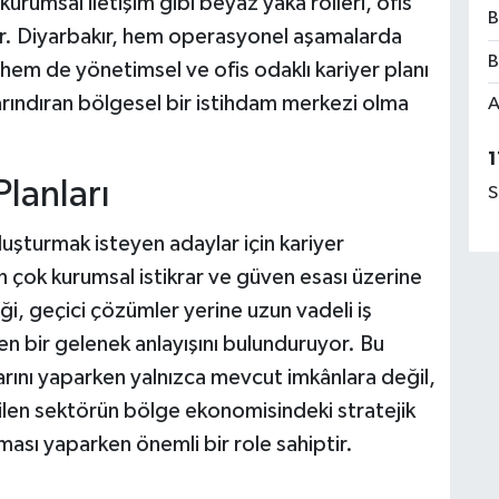
kurumsal iletişim gibi beyaz yaka rolleri, ofis
B
yor. Diyarbakır, hem operasyonel aşamalarda
B
 hem de yönetimsel ve ofis odaklı kariyer planı
 barındıran bölgesel bir istihdam merkezi olma
A
1
Planları
S
uşturmak isteyen adaylar için kariyer
n çok kurumsal istikrar ve güven esası üzerine
eği, geçici çözümler yerine uzun vadeli iş
iren bir gelenek anlayışını bulunduruyor. Bu
larını yaparken yalnızca mevcut imkânlara değil,
çilen sektörün bölge ekonomisindeki stratejik
sı yaparken önemli bir role sahiptir.