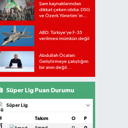
Şam kaynaklarından
dikkat çeken iddia: DSG
ve Özerk Yönetim'in
feshi için tarih verildi
ABD: Türkiye’ye F-35
verilmesi mümkün değil
Abdullah Öcalan:
Geliştirmeye çalıştığım
bir anın değil
önümüzdeki yüzyılın
stratejisi
Süper Lig Puan Durumu
Süper Lig
#
Takım
O
P
1
Amed
0
0