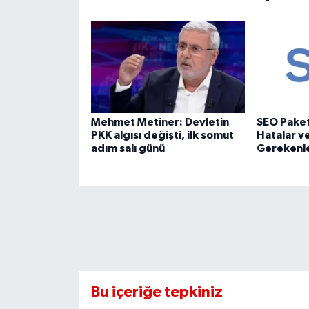
Mehmet Metiner: Devletin
SEO Paketi
PKK algısı değişti, ilk somut
Hatalar v
adım salı günü
Gerekenl
Bu içeriğe tepkiniz