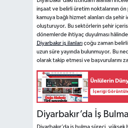
Diyarbakır’daki istihdam alanları ince
inşaat ve belirli üretim noktalarının ö
kamuya bağlı hizmet alanları da şehir 
oluşturuyor. Bu sektörlerin şehir içerisi
dönemlerde ihtiyaç duyulması hâlinde 
Diyarbakır iş ilanları
çoğu zaman belirli 
uzun süre yayında bulunmuyor. Bu neden
olarak takip etmesi ve başvurularını
Ünlülerin Dün
İçeriği Görüntül
Diyarbakır’da İş Bulma
Diyarbakır’da iş bulma süreci, yüksek 