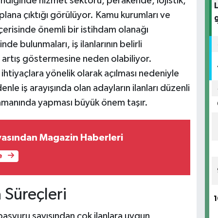
lendiğinde hizmet sektörü, perakende, lojistik,
n plana çıktığı görülüyor. Kamu kurumları ve
içerisinde önemli bir istihdam olanağı
nde bulunmaları, iş ilanlarının belirli
artış göstermesine neden olabiliyor.
ihtiyaçlara yönelik olarak açılması nedeniyle
le iş arayışında olan adayların ilanları düzenli
 zamanında yapması büyük önem taşır.
yasından Magazin Haberleri
e
 Süreçleri
1
başvuru sayısından çok ilanlara uygun