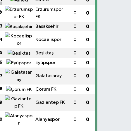
Erzurumspor
0
0
2
FK
3
Başakşehir
0
0
Kocaelispor
0
0
4
5
Beşiktaş
0
0
6
Eyüpspor
0
0
Galatasaray
0
0
7
8
Çorum FK
0
0
Gaziantep FK
0
0
9
Alanyaspor
0
0
0