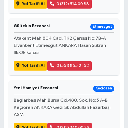
Yol Tarifi Al
0 (312) 514 00 88
Gültekin Eczanesi
Etimesgut
Atakent Mah.804 Cad. TK2 Çarşısı No:7B-A
Elvankent Etimesgut ANKARA Hasan Şükran
İlk.Ok.karşısı
Yol Tarifi Al
0 (551) 855 21 52
Yeni Hamiyet Eczanesi
Keçiören
Bağlarbaşı Mah.Bursa Cd.480. Sok. No:5 A-B
Keçiören ANKARA Gezi Sk Abdullah Pazarbaşı
ASM
Yol Tarifi Al
0 (312) 340 00 36