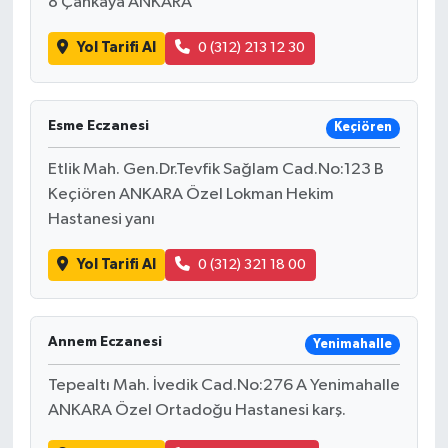
8 Çankaya ANKARA
Yol Tarifi Al
0 (312) 213 12 30
Esme Eczanesi
Keçiören
Etlik Mah. Gen.Dr.Tevfik Sağlam Cad.No:123 B
Keçiören ANKARA Özel Lokman Hekim
Hastanesi yanı
Yol Tarifi Al
0 (312) 321 18 00
Annem Eczanesi
Yenimahalle
Tepealtı Mah. İvedik Cad.No:276 A Yenimahalle
ANKARA Özel Ortadoğu Hastanesi karş.