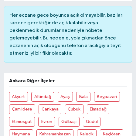
Her eczane gece boyunca açık olmayabilir, bazıları
sadece gerektiğinde açık kalabilir veya
beklenmedik durumlar nedeniyle nöbete
gelemeyebilir. Bu nedenle, yola çıkmadan önce
eczanenin açık olduğunu telefon aracılığıyla teyit
etmeniz iyi bir fikir olacaktır.
Ankara Diğer İlçeler
Akyurt
Altindağ
Ayaş
Bala
Beypazari
Çamlidere
Çankaya
Çubuk
Elmadağ
Etimesgut
Evren
Gölbaşi
Güdül
Haymana
Kahramankazan
Kalecik
Keçiören