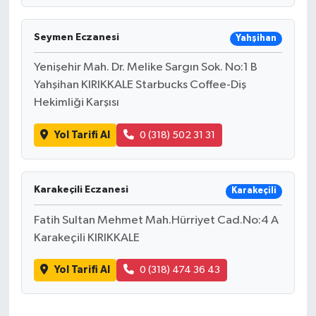
Seymen Eczanesi
Yahşihan
Yenişehir Mah. Dr. Melike Sargın Sok. No:1 B
Yahşihan KIRIKKALE Starbucks Coffee-Diş
Hekimliği Karşısı
Yol Tarifi Al
0 (318) 502 31 31
Karakeçili Eczanesi
Karakeçili
Fatih Sultan Mehmet Mah.Hürriyet Cad.No:4 A
Karakeçili KIRIKKALE
Yol Tarifi Al
0 (318) 474 36 43