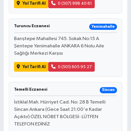
Yol Tarifi Al
0 (507) 998 40 61
Turuncu Eczanesi
Yenimahalle
Barıştepe Mahallesi 745. Sokak No:15 A
Şentepe Yenimahalle ANKARA 6 Nolu Aile
Sağlığı Merkezi Karşısı
Yol Tarifi Al
0 (501) 605 95 27
Temelli Eczanesi
Sincan
İstiklal Mah. Hürriyet Cad. No: 28 B Temelli
Sincan Ankara (Gece Saat 21:00'e Kadar
Açıktır) ÖZEL NÖBET BÖLGESİ- LÜTFEN
TELEFON EDİNİZ