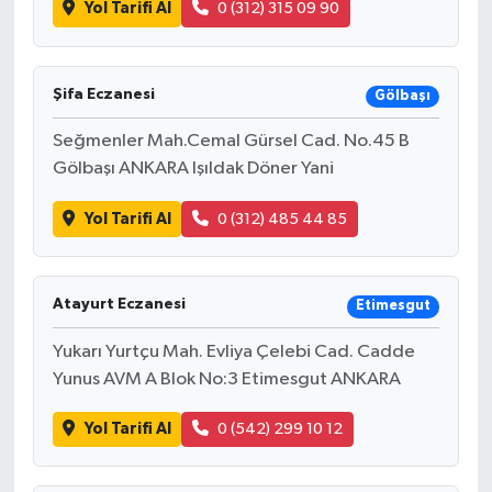
Yol Tarifi Al
0 (312) 315 09 90
Şifa Eczanesi
Gölbaşı
Seğmenler Mah.Cemal Gürsel Cad. No.45 B
Gölbaşı ANKARA Işıldak Döner Yani
Yol Tarifi Al
0 (312) 485 44 85
Atayurt Eczanesi
Etimesgut
Yukarı Yurtçu Mah. Evliya Çelebi Cad. Cadde
Yunus AVM A Blok No:3 Etimesgut ANKARA
Yol Tarifi Al
0 (542) 299 10 12