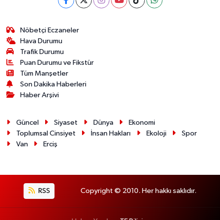
Nöbetçi Eczaneler
Hava Durumu
Trafik Durumu
Puan Durumu ve Fikstür
Tüm Manşetler
Son Dakika Haberleri
Haber Arşivi
Güncel
Siyaset
Dünya
Ekonomi
Toplumsal Cinsiyet
İnsan Hakları
Ekoloji
Spor
Van
Erciş
RSS
Copyright © 2010. Her hakkı saklıdır.