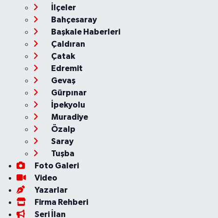
İlçeler
Bahçesaray
Başkale Haberleri
Çaldıran
Çatak
Edremit
Gevaş
Gürpınar
İpekyolu
Muradiye
Özalp
Saray
Tuşba
Foto Galeri
Video
Yazarlar
Firma Rehberi
Seri İlan