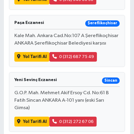
Paşa Eczanesi
Şereflikoçhisar
Kale Mah. Ankara Cad.No:107 A Şereflikoçhisar
ANKARA Şereflikoçhisar Belediyesi karşısı
Yol Tarifi Al
0 (312) 687 75 49
Yeni Sevinç Eczanesi
Sincan
G.O.P. Mah. Mehmet Akif Ersoy Cd. No:61 B
Fatih Sincan ANKARA A-101 yanı (eski Sarı
Gimsa)
Yol Tarifi Al
0 (312) 272 67 06