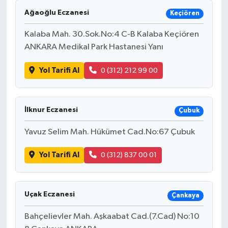
Ağaoğlu Eczanesi
Keçiören
Kalaba Mah. 30.Sok.No:4 C-B Kalaba Keçiören
ANKARA Medikal Park Hastanesi Yanı
Yol Tarifi Al
0 (312) 212 99 00
İlknur Eczanesi
Çubuk
Yavuz Selim Mah. Hükümet Cad.No:67 Çubuk
Yol Tarifi Al
0 (312) 837 00 01
Uçak Eczanesi
Çankaya
Bahçelievler Mah. Aşkaabat Cad.(7.Cad) No:10