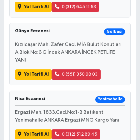
Yol Tarifi Al
0 (312) 645 11 63
Günya Eczanesi
Gölbaşı
Kızılcaşar Mah. Zafer Cad. MİA Bulut Konutları
A Blok No:6 G İncek ANKARA İNCEK PETLİFE
YANI
Yol Tarifi Al
0 (551) 350 98 03
Nisa Eczanesi
Yenimahalle
Ergazi Mah. 1833.Cad.No:1-B Batıkent
Yenimahalle ANKARA Ergazi MNG Kargo Yanı
Yol Tarifi Al
0 (312) 512 89 45