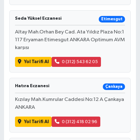
Seda Yüksel Eczanesi
Etimesgut
Altay Mah.Orhan Bey Cad. Ata Yıldız Plaza No:1
117 Eryaman Etimesgut ANKARA Optimum AVM
karşısı
Yol Tarifi Al
0 (312) 543 62 05
Hatıra Eczanesi
Çankaya
Kızılay Mah.Kumrular Caddesi No:12 A Çankaya
ANKARA
Yol Tarifi Al
0 (312) 418 02 96