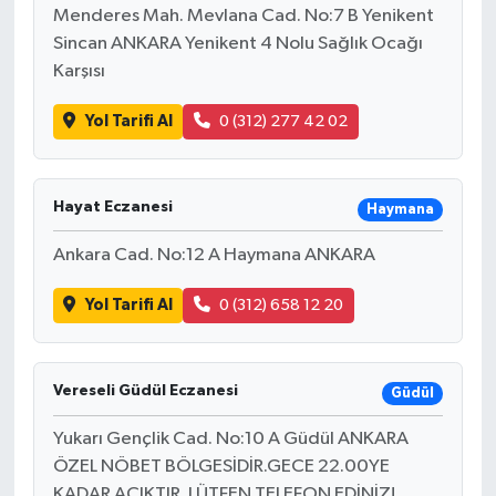
Menderes Mah. Mevlana Cad. No:7 B Yenikent
Sincan ANKARA Yenikent 4 Nolu Sağlık Ocağı
Karşısı
Yol Tarifi Al
0 (312) 277 42 02
Hayat Eczanesi
Haymana
Ankara Cad. No:12 A Haymana ANKARA
Yol Tarifi Al
0 (312) 658 12 20
Vereseli Güdül Eczanesi
Güdül
Yukarı Gençlik Cad. No:10 A Güdül ANKARA
ÖZEL NÖBET BÖLGESİDİR.GECE 22.00YE
KADAR AÇIKTIR. LÜTFEN TELEFON EDİNİZ!