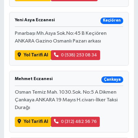
Yeni Asya Eczanesi
Keçiören
Pınarbaşı Mh.Asya Sok.No:45 B Keçiören
ANKARA Gazino Osmanlı Pazarı arkası
Yol Tarifi Al
0 (538) 253 08 34
Mehmet Eczanesi
Çankaya
Osman Temiz Mah. 1030.Sok. No:5 A Dikmen
Çankaya ANKARA 19 Mayıs H.civarı-İlker Taksi
Durağı
Yol Tarifi Al
0 (312) 482 56 76