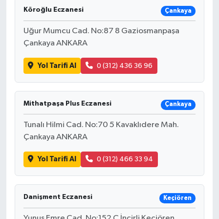
Köroğlu Eczanesi
Çankaya
Uğur Mumcu Cad. No:87 8 Gaziosmanpaşa
Çankaya ANKARA
Yol Tarifi Al
0 (312) 436 36 96
Mithatpaşa Plus Eczanesi
Çankaya
Tunalı Hilmi Cad. No:70 5 Kavaklıdere Mah.
Çankaya ANKARA
Yol Tarifi Al
0 (312) 466 33 94
Danişment Eczanesi
Keçiören
Yunus Emre Cad. No:152 C İncirli Keçiören