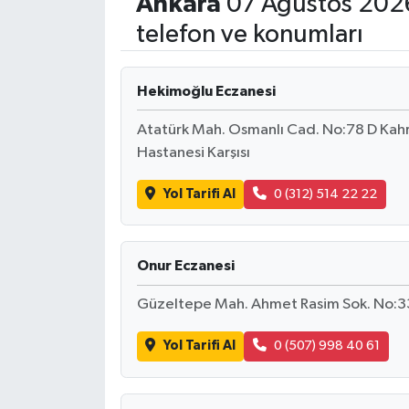
Ankara
07 Ağustos 2026
telefon ve konumları
Hekimoğlu Eczanesi
Atatürk Mah. Osmanlı Cad. No:78 D K
Hastanesi Karşısı
Yol Tarifi Al
0 (312) 514 22 22
Onur Eczanesi
Güzeltepe Mah. Ahmet Rasim Sok. No:3
Yol Tarifi Al
0 (507) 998 40 61