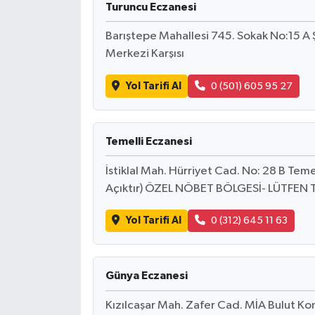
Turuncu Eczanesi
Barıştepe Mahallesi 745. Sokak No:15 A
Merkezi Karşısı
Yol Tarifi Al
0 (501) 605 95 27
Temelli Eczanesi
İstiklal Mah. Hürriyet Cad. No: 28 B Tem
Açıktır) ÖZEL NÖBET BÖLGESİ- LÜTFEN 
Yol Tarifi Al
0 (312) 645 11 63
Günya Eczanesi
Kızılcaşar Mah. Zafer Cad. MİA Bulut Ko