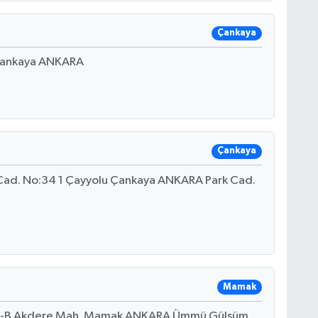
Çankaya
 Çankaya ANKARA
Çankaya
4. Cad. No:34 1 Çayyolu Çankaya ANKARA Park Cad.
Mamak
4 A-B Akdere Mah. Mamak ANKARA Ümmü Gülsüm