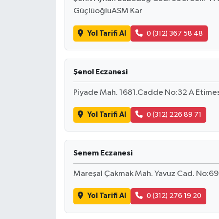
GüçlüoğluASM Kar
Yol Tarifi Al
0 (312) 367 58 48
Şenol Eczanesi
Piyade Mah. 1681.Cadde No:32 A Etim
Yol Tarifi Al
0 (312) 226 89 71
Senem Eczanesi
Mareşal Çakmak Mah. Yavuz Cad. No:69 A
Yol Tarifi Al
0 (312) 276 19 20