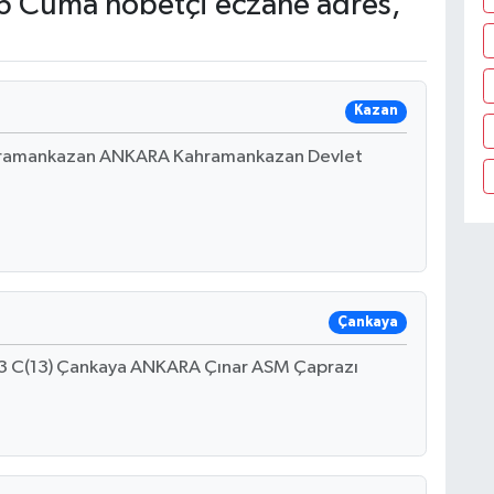
 Cuma nöbetçi eczane adres,
Kazan
ahramankazan ANKARA Kahramankazan Devlet
Çankaya
3 C(13) Çankaya ANKARA Çınar ASM Çaprazı