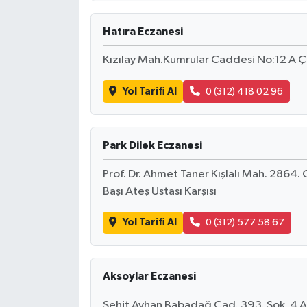
Hatıra Eczanesi
Kızılay Mah.Kumrular Caddesi No:12 A
Yol Tarifi Al
0 (312) 418 02 96
Park Dilek Eczanesi
Prof. Dr. Ahmet Taner Kışlalı Mah. 286
Başı Ateş Ustası Karşısı
Yol Tarifi Al
0 (312) 577 58 67
Aksoylar Eczanesi
Şehit Ayhan Babadağ Cad. 393. Sok. 