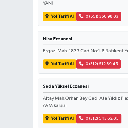
YANI
Yol Tarifi Al
0 (551) 350 98 03
Nisa Eczanesi
Ergazi Mah. 1833.Cad.No:1-B Batıkent 
Yol Tarifi Al
0 (312) 512 89 45
Seda Yüksel Eczanesi
Altay Mah.Orhan Bey Cad. Ata Yıldız P
AVM karşısı
Yol Tarifi Al
0 (312) 543 62 05