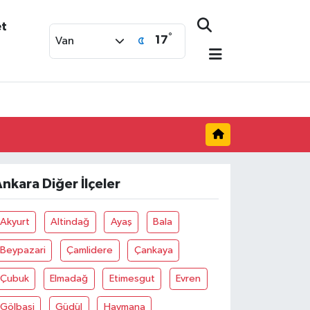
et
°
17
Van
nkara Diğer İlçeler
Akyurt
Altindağ
Ayaş
Bala
Beypazari
Çamlidere
Çankaya
Çubuk
Elmadağ
Etimesgut
Evren
Gölbaşi
Güdül
Haymana