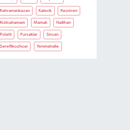
Kahramankazan
Kalecik
Keçiören
Kizilcahamam
Mamak
Nallihan
Polatli
Pursaklar
Sincan
Şereflikoçhisar
Yenimahalle