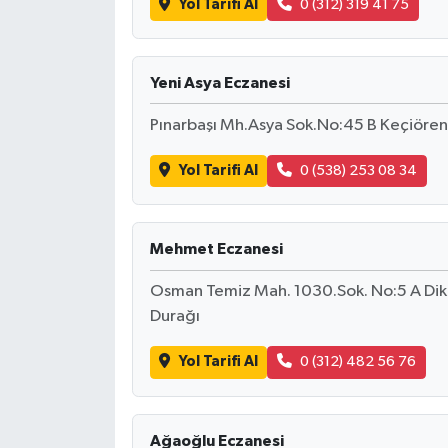
Yol Tarifi Al
0 (312) 319 41 75
Yeni Asya Eczanesi
Pınarbaşı Mh.Asya Sok.No:45 B Keçiöre
Yol Tarifi Al
0 (538) 253 08 34
Mehmet Eczanesi
Osman Temiz Mah. 1030.Sok. No:5 A Dikm
Durağı
Yol Tarifi Al
0 (312) 482 56 76
Ağaoğlu Eczanesi