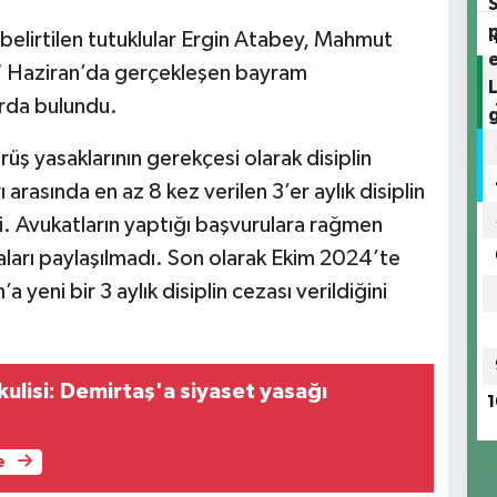
belirtilen tutuklular Ergin Atabey, Mahmut
 7 Haziran’da gerçekleşen bayram
rda bulundu.
üş yasaklarının gerekçesi olarak disiplin
 arasında en az 8 kez verilen 3’er aylık disiplin
i. Avukatların yaptığı başvurulara rağmen
ları paylaşılmadı. Son olarak Ekim 2024’te
 yeni bir 3 aylık disiplin cezası verildiğini
ulisi: Demirtaş'a siyaset yasağı
1
e