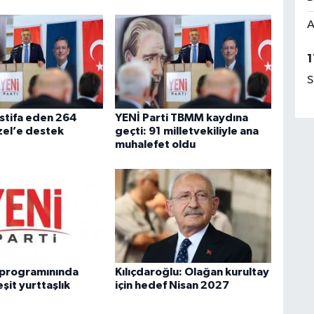
A
1
S
stifa eden 264
YENİ Parti TBMM kaydına
zel’e destek
geçti: 91 milletvekiliyle ana
muhalefet oldu
i programınında
Kılıçdaroğlu: Olağan kurultay
eşit yurttaşlık
için hedef Nisan 2027