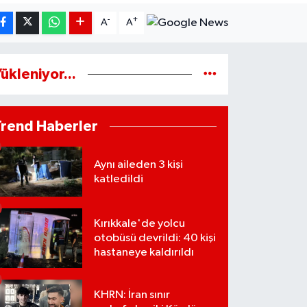
-
+
A
A
ükleniyor...
Trend Haberler
Aynı aileden 3 kişi
katledildi
Kırıkkale'de yolcu
otobüsü devrildi: 40 kişi
hastaneye kaldırıldı
KHRN: İran sınır