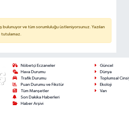
ş bulunuyor ve tüm sorumluluğu üstleniyorsunuz. Yazılan
u tutulamaz.
Nöbetçi Eczaneler
Güncel
Hava Durumu
Dünya
Trafik Durumu
Toplumsal Cinsi
Puan Durumu ve Fikstür
Ekoloji
Tüm Manşetler
Van
Son Dakika Haberleri
Haber Arşivi