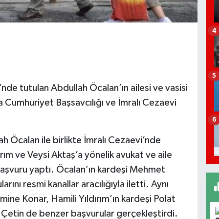
4
5
’nde tutulan Abdullah Öcalan’ın ailesi ve vasisi
 Cumhuriyet Başsavcılığı ve İmralı Cezaevi
6
h Öcalan ile birlikte İmralı Cezaevi’nde
rım ve Veysi Aktaş’a yönelik avukat ve aile
 başvuru yaptı. Öcalan’ın kardeşi Mehmet
rını resmi kanallar aracılığıyla iletti. Aynı
ine Konar, Hamili Yıldırım’ın kardeşi Polat
e Çetin de benzer başvurular gerçekleştirdi.