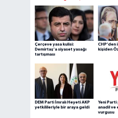
Çerçeve yasa kulisi:
CHP’den i
Demirtaş'a siyaset yasağı
kişiden Ö
tartışması
DEM Parti İmralı Heyeti AKP
Yeni Part
yetkilileriyle bir araya geldi
anadil ve 
vurgusu