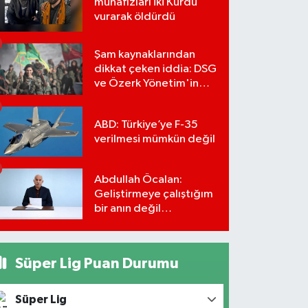
muhafızları iki Kürdü
vurarak öldürdü
Şam kaynaklarından
dikkat çeken iddia: DSG
ve Özerk Yönetim'in
feshi için tarih verildi
ABD: Türkiye’ye F-35
verilmesi mümkün değil
Abdullah Öcalan:
Geliştirmeye çalıştığım
bir anın değil
önümüzdeki yüzyılın
stratejisi
Süper Lig Puan Durumu
Süper Lig