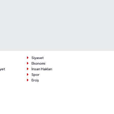
Siyaset
Ekonomi
yet
İnsan Hakları
Spor
Erciş