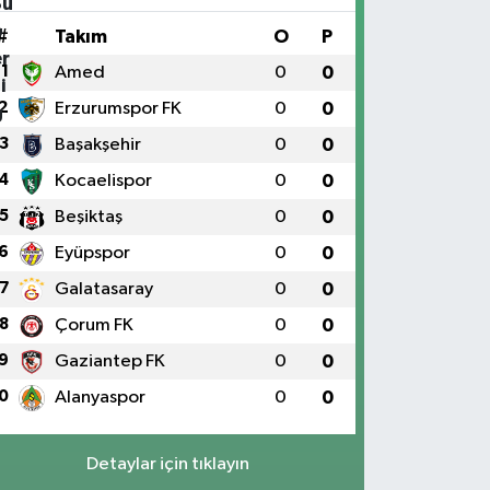
#
Takım
O
P
1
Amed
0
0
2
Erzurumspor FK
0
0
3
Başakşehir
0
0
4
Kocaelispor
0
0
5
Beşiktaş
0
0
6
Eyüpspor
0
0
7
Galatasaray
0
0
8
Çorum FK
0
0
9
Gaziantep FK
0
0
0
Alanyaspor
0
0
Detaylar için tıklayın