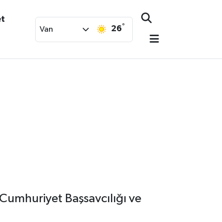
et
°
26
Van
 Cumhuriyet Başsavcılığı ve