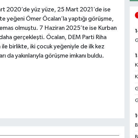
Mart 2020’de yüz yüze, 25 Mart 2021’de ise
te yeğeni Ömer Öcalan’la yaptığı görüşme,
 temas olmuştu. 7 Haziran 2025’te ise Kurban
1
 daha gerçekleşti. Öcalan, DEM Parti Riha
G
le birlikte, iki çocuk yeğeniyle de ilk kez
ları da yakınlarıyla görüşme imkanı buldu.
1
K
K
G
G
1
B
B