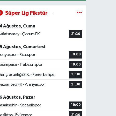
Süper Lig Fikstür
4 Ağustos, Cuma
alatasaray - Çorum FK
21:30
5 Ağustos, Cumartesi
onyaspor - Rizespor
19:00
asımpaşa - Trabzonspor
19:00
ençlerbirliği S.K. - Fenerbahçe
21:30
aziantep FK - Alanyaspor
21:30
6 Ağustos, Pazar
aşakşehir - Kocaelispor
19:00
eşiktaş - Eyüpspor
21:30