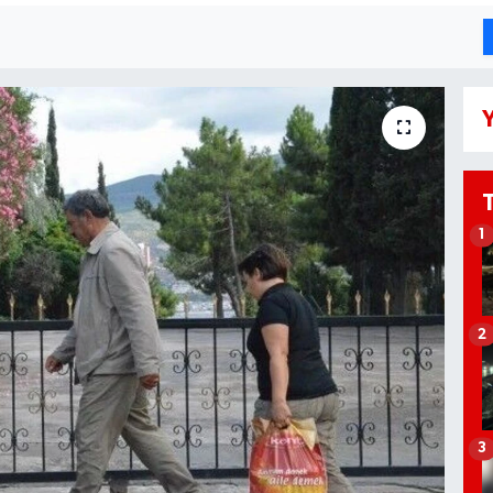
Y
1
2
3