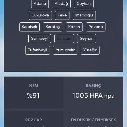
Adana
Aladağ
Ceyhan
Çukurova
Feke
İmamoğlu
Karaisalı
Karataş
Kozan
Pozantı
Saimbeyli
Sarıçam
Seyhan
Tufanbeyli
Yumurtalık
Yüreğir
NEM
BASINÇ
%91
1005 HPA
hpa
RÜZGAR
EN DÜŞÜK / EN YÜKSEK