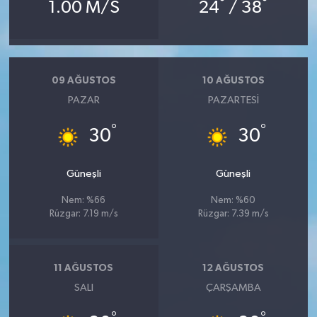
°
°
1.00 M/S
24
/ 38
09 AĞUSTOS
10 AĞUSTOS
PAZAR
PAZARTESI
°
°
30
30
Güneşli
Güneşli
Nem: %66
Nem: %60
Rüzgar: 7.19 m/s
Rüzgar: 7.39 m/s
11 AĞUSTOS
12 AĞUSTOS
SALI
ÇARŞAMBA