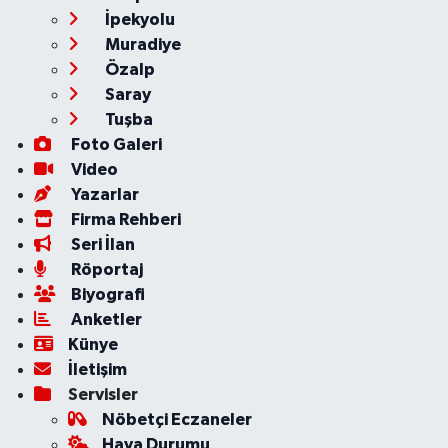
İpekyolu
Muradiye
Özalp
Saray
Tuşba
Foto Galeri
Video
Yazarlar
Firma Rehberi
Seri İlan
Röportaj
Biyografi
Anketler
Künye
İletişim
Servisler
Nöbetçi Eczaneler
Hava Durumu