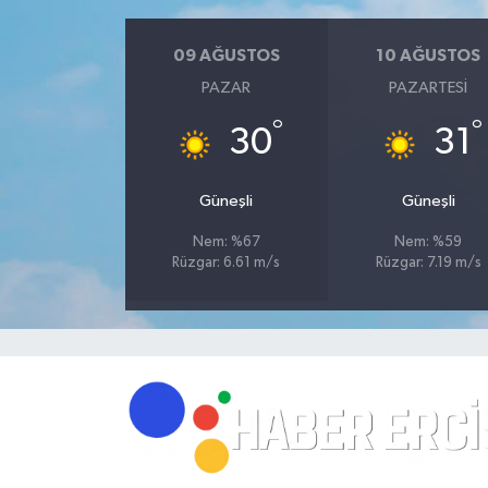
09 AĞUSTOS
10 AĞUSTOS
PAZAR
PAZARTESI
°
°
30
31
Güneşli
Güneşli
Nem: %67
Nem: %59
Rüzgar: 6.61 m/s
Rüzgar: 7.19 m/s