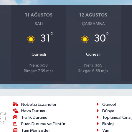
11 AĞUSTOS
12 AĞUSTOS
SALI
ÇARŞAMBA
°
°
31
30
Güneşli
Güneşli
Nem: %58
Nem: %59
Rüzgar: 7.39 m/s
Rüzgar: 6.89 m/s
Nöbetçi Eczaneler
Güncel
Hava Durumu
Dünya
Trafik Durumu
Toplumsal Cinsi
Puan Durumu ve Fikstür
Ekoloji
Tüm Manşetler
Van