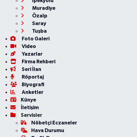
İpekyolu
Muradiye
Özalp
Saray
Tuşba
Foto Galeri
Video
Yazarlar
Firma Rehberi
Seri İlan
Röportaj
Biyografi
Anketler
Künye
İletişim
Servisler
Nöbetçi Eczaneler
Hava Durumu