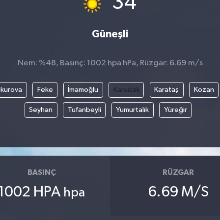
34
Güneşli
Nem: %48, Basınç: 1002 hpa hPa, Rüzgar: 6.69 m/s
kurova
Feke
İmamoğlu
Karaisalı
Karataş
Kozan
Seyhan
Tufanbeyli
Yumurtalık
Yüreğir
BASINÇ
RÜZGAR
1002 HPA
6.69 M/S
hpa