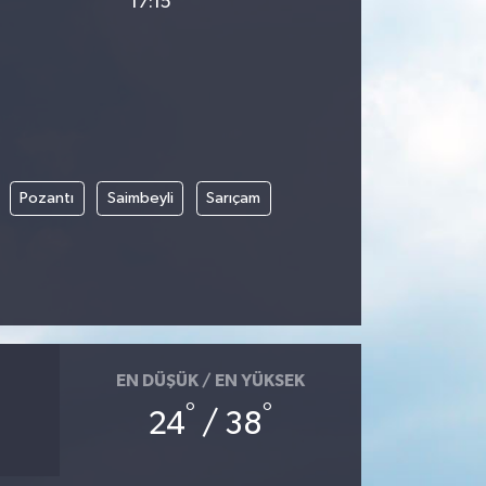
17:15
Pozantı
Saimbeyli
Sarıçam
EN DÜŞÜK / EN YÜKSEK
°
°
24
/ 38