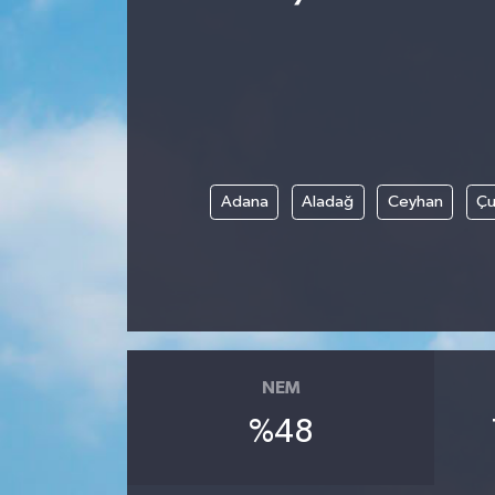
Adana
Aladağ
Ceyhan
Çu
NEM
%48