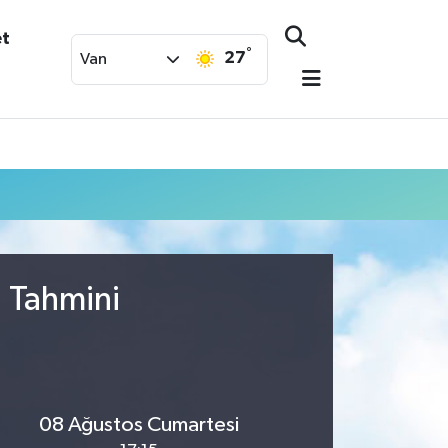
et
°
27
Van
u Tahmini
08 Ağustos Cumartesi