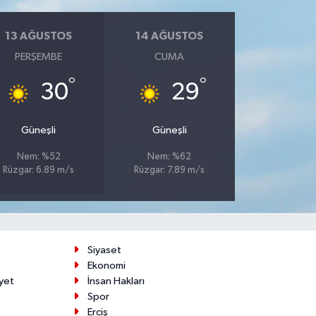
13 AĞUSTOS
14 AĞUSTOS
PERŞEMBE
CUMA
°
°
30
29
Güneşli
Güneşli
Nem: %52
Nem: %62
Rüzgar: 6.89 m/s
Rüzgar: 7.89 m/s
Siyaset
Ekonomi
yet
İnsan Hakları
Spor
Erciş