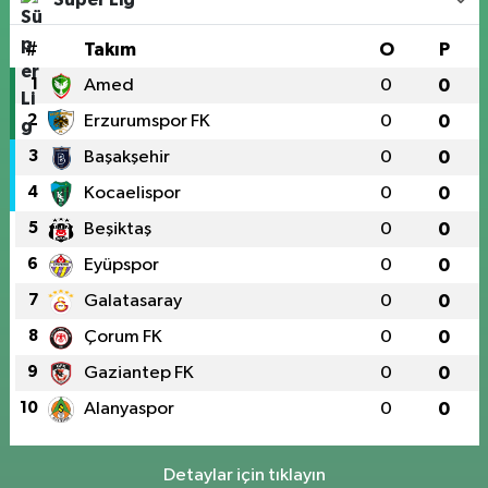
#
Takım
O
P
1
Amed
0
0
2
Erzurumspor FK
0
0
3
Başakşehir
0
0
4
Kocaelispor
0
0
5
Beşiktaş
0
0
6
Eyüpspor
0
0
7
Galatasaray
0
0
8
Çorum FK
0
0
9
Gaziantep FK
0
0
10
Alanyaspor
0
0
Detaylar için tıklayın