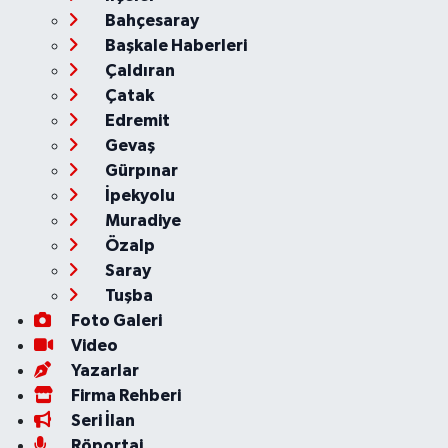
Bahçesaray
Başkale Haberleri
Çaldıran
Çatak
Edremit
Gevaş
Gürpınar
İpekyolu
Muradiye
Özalp
Saray
Tuşba
Foto Galeri
Video
Yazarlar
Firma Rehberi
Seri İlan
Röportaj