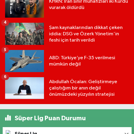
KHRN: İran sınır muhafızları iki Kürdü
vurarak öldürdü
4
Şam kaynaklarından dikkat çeken
iddia: DSG ve Özerk Yönetim'in
feshi için tarih verildi
5
ABD: Türkiye’ye F-35 verilmesi
mümkün değil
6
Abdullah Öcalan: Geliştirmeye
çalıştığım bir anın değil
önümüzdeki yüzyılın stratejisi
Süper Lig Puan Durumu
Süper Lig