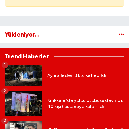
Yükleniyor...
Trend Haberler
1
Aynı aileden 3 kişi katledildi
2
Kırıkkale'de yolcu otobüsü devrildi:
40 kişi hastaneye kaldırıldı
3