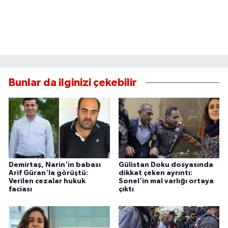
Bunlar da ilginizi çekebilir
Demirtaş, Narin'in babası
Gülistan Doku dosyasında
Arif Güran'la görüştü:
dikkat çeken ayrıntı:
Verilen cezalar hukuk
Sonel'in mal varlığı ortaya
faciası
çıktı