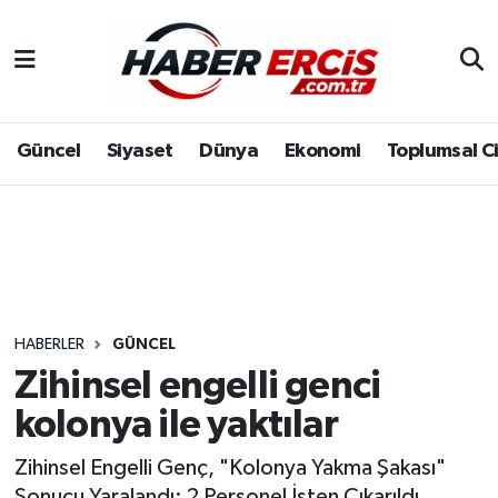
Güncel
Siyaset
Dünya
Ekonomi
Toplumsal C
HABERLER
GÜNCEL
Zihinsel engelli genci
kolonya ile yaktılar
Zihinsel Engelli Genç, "Kolonya Yakma Şakası"
Sonucu Yaralandı: 2 Personel İşten Çıkarıldı