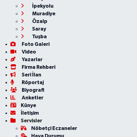
İpekyolu
Muradiye
Özalp
Saray
Tuşba
Foto Galeri
Video
Yazarlar
Firma Rehberi
Seri İlan
Röportaj
Biyografi
Anketler
Künye
İletişim
Servisler
Nöbetçi Eczaneler
Hava Durumu