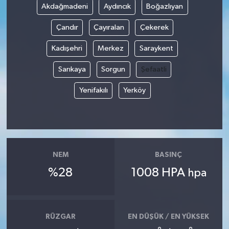
Akdağmadeni
Aydıncık
Boğazlıyan
Çandır
Çayıralan
Çekerek
Kadışehri
Merkez
Saraykent
Sarıkaya
Sorgun
Şefaatli
Yenifakılı
Yerköy
NEM
BASINÇ
%28
1008 HPA
hpa
RÜZGAR
EN DÜŞÜK / EN YÜKSEK