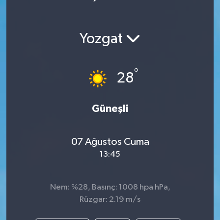
Yozgat
°
28
Güneşli
07 Ağustos Cuma
13:45
Nem: %28, Basınç: 1008 hpa hPa,
Rüzgar: 2.19 m/s