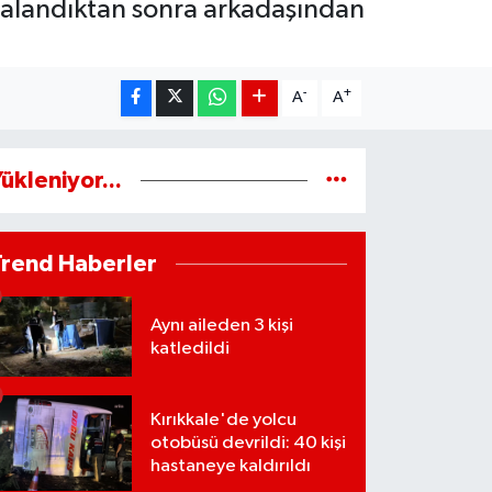
yaralandıktan sonra arkadaşından
-
+
A
A
ükleniyor...
Trend Haberler
Aynı aileden 3 kişi
katledildi
Kırıkkale'de yolcu
otobüsü devrildi: 40 kişi
hastaneye kaldırıldı