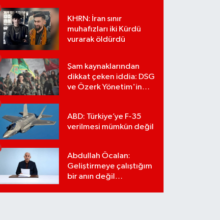
KHRN: İran sınır
muhafızları iki Kürdü
vurarak öldürdü
Şam kaynaklarından
dikkat çeken iddia: DSG
ve Özerk Yönetim'in
feshi için tarih verildi
ABD: Türkiye’ye F-35
verilmesi mümkün değil
Abdullah Öcalan:
Geliştirmeye çalıştığım
bir anın değil
önümüzdeki yüzyılın
stratejisi