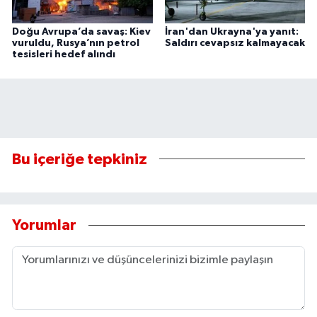
Doğu Avrupa’da savaş: Kiev
İran'dan Ukrayna'ya yanıt:
vuruldu, Rusya’nın petrol
Saldırı cevapsız kalmayacak
tesisleri hedef alındı
Bu içeriğe tepkiniz
Yorumlar