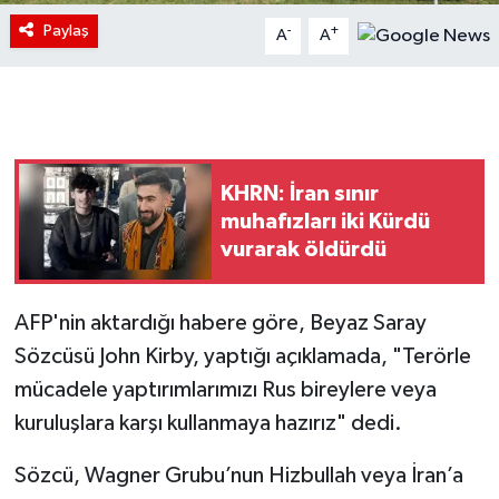
Paylaş
-
+
A
A
KHRN: İran sınır
muhafızları iki Kürdü
vurarak öldürdü
AFP'nin aktardığı habere göre, Beyaz Saray
Sözcüsü John Kirby, yaptığı açıklamada, "Terörle
mücadele yaptırımlarımızı Rus bireylere veya
kuruluşlara karşı kullanmaya hazırız" dedi.
Sözcü, Wagner Grubu’nun Hizbullah veya İran’a