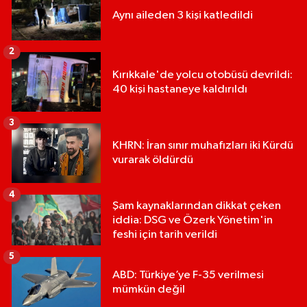
Aynı aileden 3 kişi katledildi
2
Kırıkkale'de yolcu otobüsü devrildi:
40 kişi hastaneye kaldırıldı
3
KHRN: İran sınır muhafızları iki Kürdü
vurarak öldürdü
4
Şam kaynaklarından dikkat çeken
iddia: DSG ve Özerk Yönetim'in
feshi için tarih verildi
5
ABD: Türkiye’ye F-35 verilmesi
mümkün değil