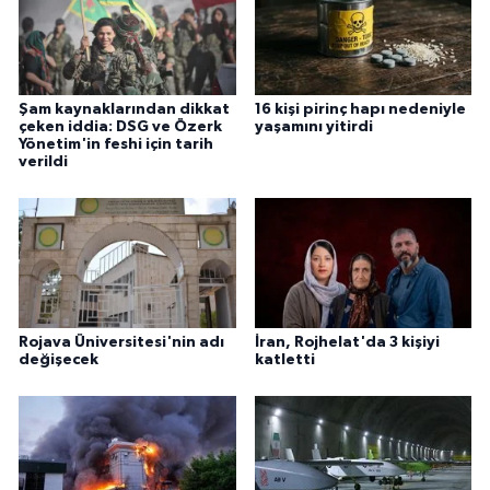
Şam kaynaklarından dikkat
16 kişi pirinç hapı nedeniyle
çeken iddia: DSG ve Özerk
yaşamını yitirdi
Yönetim'in feshi için tarih
verildi
Rojava Üniversitesi'nin adı
İran, Rojhelat'da 3 kişiyi
değişecek
katletti