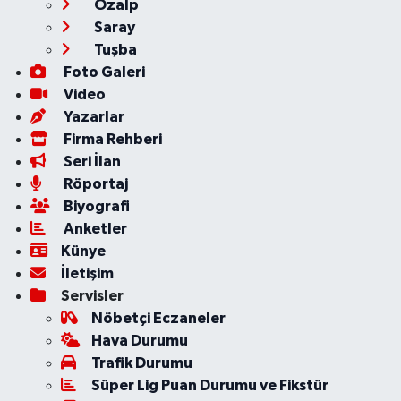
Özalp
Saray
Tuşba
Foto Galeri
Video
Yazarlar
Firma Rehberi
Seri İlan
Röportaj
Biyografi
Anketler
Künye
İletişim
Servisler
Nöbetçi Eczaneler
Hava Durumu
Trafik Durumu
Süper Lig Puan Durumu ve Fikstür