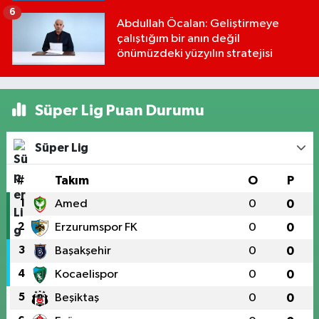
6
Abdullah Öcalan: Geliştirmeye
çalıştığım bir anın değil
önümüzdeki yüzyılın stratejisi
Süper Lig Puan Durumu
Süper Lig
#
Takım
O
P
1
Amed
0
0
2
Erzurumspor FK
0
0
3
Başakşehir
0
0
4
Kocaelispor
0
0
5
Beşiktaş
0
0