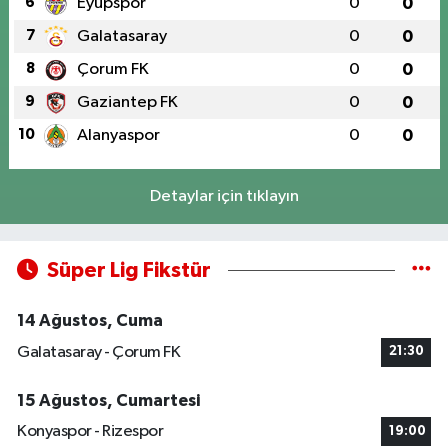
6
Eyüpspor
0
0
7
Galatasaray
0
0
8
Çorum FK
0
0
9
Gaziantep FK
0
0
10
Alanyaspor
0
0
Detaylar için tıklayın
Süper Lig Fikstür
14 Ağustos, Cuma
Galatasaray - Çorum FK
21:30
15 Ağustos, Cumartesi
Konyaspor - Rizespor
19:00