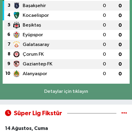
3
Başakşehir
0
0
4
Kocaelispor
0
0
5
Beşiktaş
0
0
6
Eyüpspor
0
0
7
Galatasaray
0
0
8
Çorum FK
0
0
9
Gaziantep FK
0
0
10
Alanyaspor
0
0
Detaylar için tıklayın
Süper Lig Fikstür
14 Ağustos, Cuma