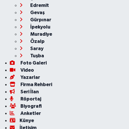
Edremit
Gevaş
Gürpınar
İpekyolu
Muradiye
Özalp
Saray
Tuşba
Foto Galeri
Video
Yazarlar
Firma Rehberi
Seri İlan
Röportaj
Biyografi
Anketler
Künye
İletişim