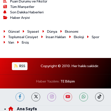
Puan Durumu ve Fikstür
Tüm Manşetler
Son Dakika Haberleri
Haber Arşivi
Güncel
Siyaset
Dünya
Ekonomi
Toplumsal Cinsiyet
İnsan Hakları
Ekoloji
Spor
Van
Erciş
RSS
Copyright © 2010. Her hakkı saklıdır.
Haber Yazılımı:
TE Bilişim
Ana Sayfa