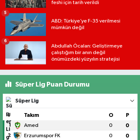
feshi için tarih verildi
5
ABD: Türkiye’ye F-35 verilmesi
mümkün değil
6
Abdullah Öcalan: Geliştirmeye
çalıştığım bir anın değil
önümüzdeki yüzyılın stratejisi
Süper Lig Puan Durumu
Süper Lig
#
Takım
O
P
1
Amed
0
0
2
Erzurumspor FK
0
0