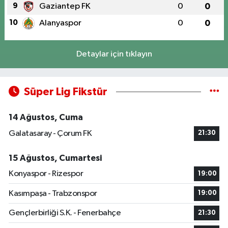
9
Gaziantep FK
0
0
10
Alanyaspor
0
0
Detaylar için tıklayın
Süper Lig Fikstür
14 Ağustos, Cuma
Galatasaray - Çorum FK
21:30
15 Ağustos, Cumartesi
Konyaspor - Rizespor
19:00
Kasımpaşa - Trabzonspor
19:00
Gençlerbirliği S.K. - Fenerbahçe
21:30