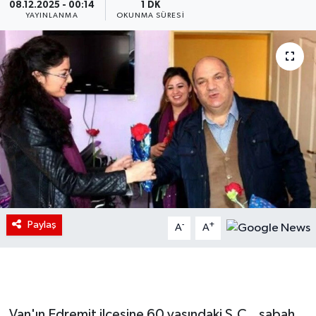
08.12.2025 - 00:14
1 DK
YAYINLANMA
OKUNMA SÜRESI
Paylaş
-
+
A
A
Van'ın Edremit ilçesine 60 yaşındaki S.C., sabah