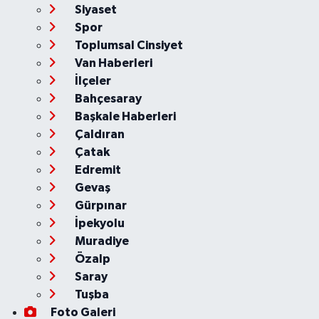
Siyaset
Spor
Toplumsal Cinsiyet
Van Haberleri
İlçeler
Bahçesaray
Başkale Haberleri
Çaldıran
Çatak
Edremit
Gevaş
Gürpınar
İpekyolu
Muradiye
Özalp
Saray
Tuşba
Foto Galeri