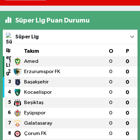
Süper Lig Puan Durumu
Süper Lig
#
Takım
O
P
1
Amed
0
0
2
Erzurumspor FK
0
0
3
Başakşehir
0
0
4
Kocaelispor
0
0
5
Beşiktaş
0
0
6
Eyüpspor
0
0
7
Galatasaray
0
0
8
Çorum FK
0
0