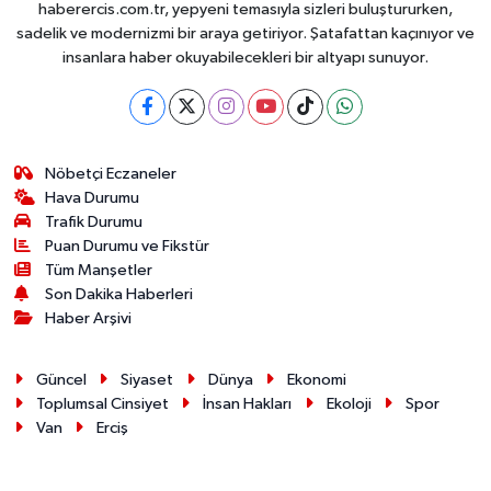
haberercis.com.tr, yepyeni temasıyla sizleri buluştururken,
sadelik ve modernizmi bir araya getiriyor. Şatafattan kaçınıyor ve
insanlara haber okuyabilecekleri bir altyapı sunuyor.
Nöbetçi Eczaneler
Hava Durumu
Trafik Durumu
Puan Durumu ve Fikstür
Tüm Manşetler
Son Dakika Haberleri
Haber Arşivi
Güncel
Siyaset
Dünya
Ekonomi
Toplumsal Cinsiyet
İnsan Hakları
Ekoloji
Spor
Van
Erciş