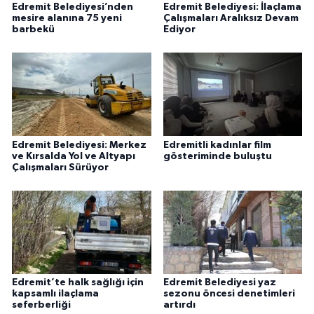
Edremit Belediyesi’nden
Edremit Belediyesi: İlaçlama
mesire alanına 75 yeni
Çalışmaları Aralıksız Devam
barbekü
Ediyor
Edremit Belediyesi: Merkez
Edremitli kadınlar film
ve Kırsalda Yol ve Altyapı
gösteriminde buluştu
Çalışmaları Sürüyor
Edremit’te halk sağlığı için
Edremit Belediyesi yaz
kapsamlı ilaçlama
sezonu öncesi denetimleri
seferberliği
artırdı