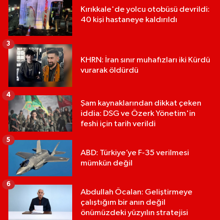
Kırıkkale'de yolcu otobüsü devrildi:
40 kişi hastaneye kaldırıldı
3
KHRN: İran sınır muhafızları iki Kürdü
vurarak öldürdü
4
Şam kaynaklarından dikkat çeken
iddia: DSG ve Özerk Yönetim'in
feshi için tarih verildi
5
ABD: Türkiye’ye F-35 verilmesi
mümkün değil
6
Abdullah Öcalan: Geliştirmeye
çalıştığım bir anın değil
önümüzdeki yüzyılın stratejisi