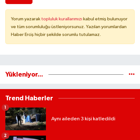
Yorum yazarak
topluluk kurallarımızı
kabul etmiş bulunuyor
ve tüm sorumluluğu üstleniyorsunuz. Yazılan yorumlardan
Haber Erciş hiçbir şekilde sorumlu tutulamaz.
Yükleniyor...
Trend Haberler
1
Aynı aileden 3 kişi katledildi
2