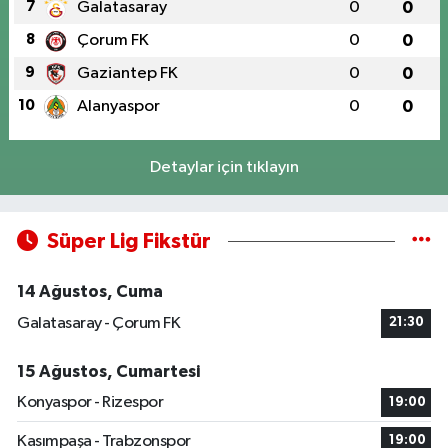
7
Galatasaray
0
0
8
Çorum FK
0
0
9
Gaziantep FK
0
0
10
Alanyaspor
0
0
Detaylar için tıklayın
Süper Lig Fikstür
14 Ağustos, Cuma
Galatasaray - Çorum FK
21:30
15 Ağustos, Cumartesi
Konyaspor - Rizespor
19:00
Kasımpaşa - Trabzonspor
19:00