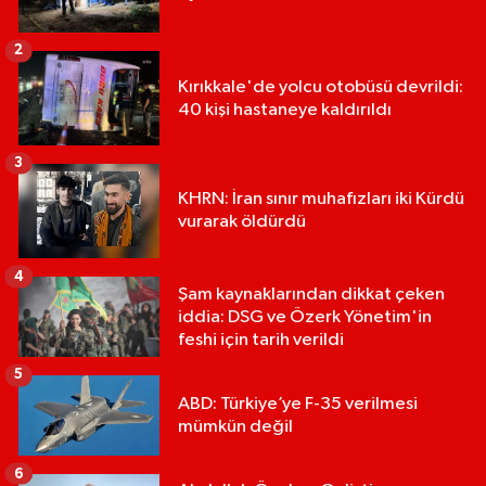
2
Kırıkkale'de yolcu otobüsü devrildi:
40 kişi hastaneye kaldırıldı
3
KHRN: İran sınır muhafızları iki Kürdü
vurarak öldürdü
4
Şam kaynaklarından dikkat çeken
iddia: DSG ve Özerk Yönetim'in
feshi için tarih verildi
5
ABD: Türkiye’ye F-35 verilmesi
mümkün değil
6