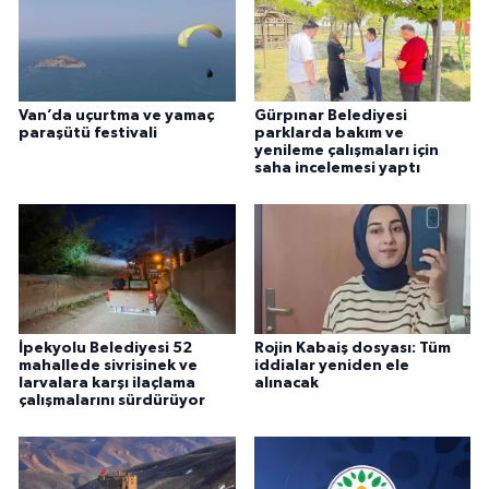
Van’da uçurtma ve yamaç
Gürpınar Belediyesi
paraşütü festivali
parklarda bakım ve
yenileme çalışmaları için
saha incelemesi yaptı
İpekyolu Belediyesi 52
Rojin Kabaiş dosyası: Tüm
mahallede sivrisinek ve
iddialar yeniden ele
larvalara karşı ilaçlama
alınacak
çalışmalarını sürdürüyor