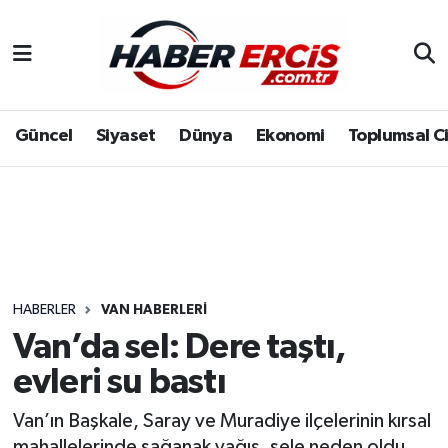
Güncel
Siyaset
Dünya
Ekonomi
Toplumsal C
HABERLER
VAN HABERLERI
Van’da sel: Dere taştı,
evleri su bastı
Van’ın Başkale, Saray ve Muradiye ilçelerinin kırsal
mahallelerinde sağanak yağış, sele neden oldu.