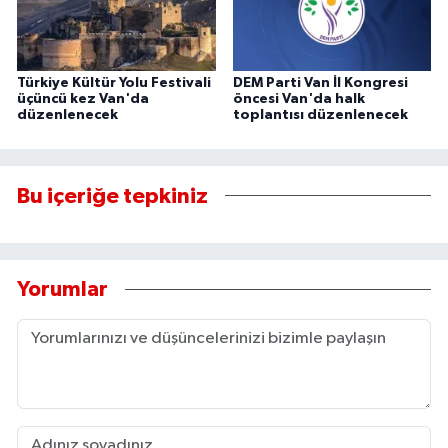
Türkiye Kültür Yolu Festivali
DEM Parti Van İl Kongresi
üçüncü kez Van'da
öncesi Van'da halk
düzenlenecek
toplantısı düzenlenecek
Bu içeriğe tepkiniz
Yorumlar