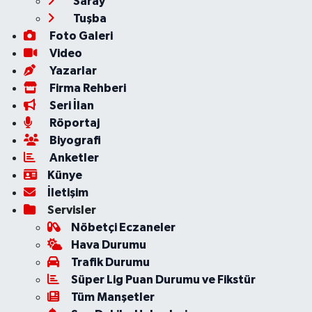
Saray
Tuşba
Foto Galeri
Video
Yazarlar
Firma Rehberi
Seri İlan
Röportaj
Biyografi
Anketler
Künye
İletişim
Servisler
Nöbetçi Eczaneler
Hava Durumu
Trafik Durumu
Süper Lig Puan Durumu ve Fikstür
Tüm Manşetler