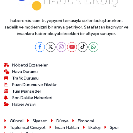
haberercis.com.tr, yepyeni temasıyla sizleri buluştururken,
sadelik ve modernizmi bir araya getiriyor. Şatafattan kaçınıyor ve
insanlara haber okuyabilecekleri bir altyapı sunuyor.
Nöbetçi Eczaneler
Hava Durumu
Trafik Durumu
Puan Durumu ve Fikstür
Tüm Manşetler
Son Dakika Haberleri
Haber Arşivi
Güncel
Siyaset
Dünya
Ekonomi
Toplumsal Cinsiyet
İnsan Hakları
Ekoloji
Spor