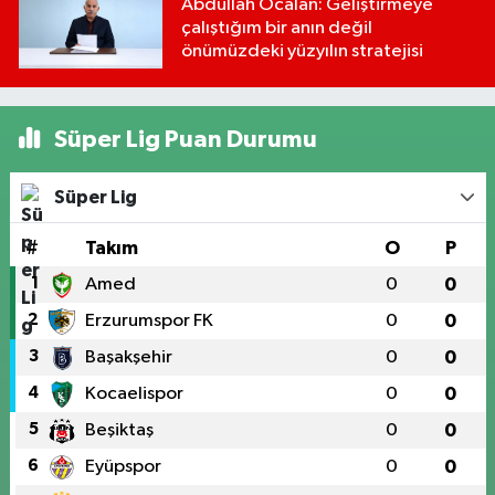
Abdullah Öcalan: Geliştirmeye
çalıştığım bir anın değil
önümüzdeki yüzyılın stratejisi
Süper Lig Puan Durumu
Süper Lig
#
Takım
O
P
1
Amed
0
0
2
Erzurumspor FK
0
0
3
Başakşehir
0
0
4
Kocaelispor
0
0
5
Beşiktaş
0
0
6
Eyüpspor
0
0