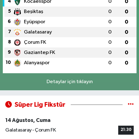
4
Kocaelispor
0
0
5
Beşiktaş
0
0
6
Eyüpspor
0
0
7
Galatasaray
0
0
8
Çorum FK
0
0
9
Gaziantep FK
0
0
10
Alanyaspor
0
0
Detaylar için tıklayın
Süper Lig Fikstür
14 Ağustos, Cuma
Galatasaray - Çorum FK
21:30