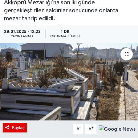
Akköprü Mezarlığı’na son iki günde
gerçekleştirilen saldırılar sonucunda onlarca
mezar tahrip edildi.
29.01.2025 - 12:23
1 DK
YAYINLANMA
OKUNMA SÜRESI
Paylaş
-
+
A
A