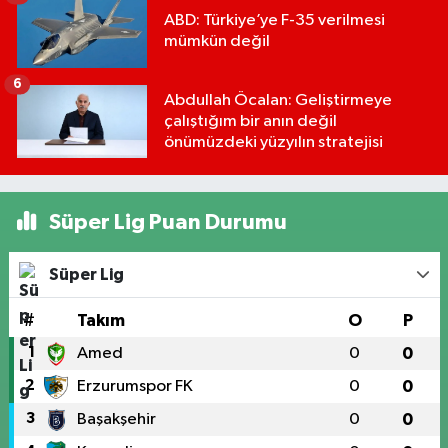
ABD: Türkiye’ye F-35 verilmesi
mümkün değil
6
Abdullah Öcalan: Geliştirmeye
çalıştığım bir anın değil
önümüzdeki yüzyılın stratejisi
Süper Lig Puan Durumu
Süper Lig
#
Takım
O
P
1
Amed
0
0
2
Erzurumspor FK
0
0
3
Başakşehir
0
0