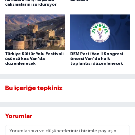
çalışmalarını sürdürüyor
Türkiye Kültür Yolu Festivali
DEM Parti Van İl Kongresi
üçüncü kez Van'da
öncesi Van'da halk
düzenlenecek
toplantısı düzenlenecek
Bu içeriğe tepkiniz
Yorumlar