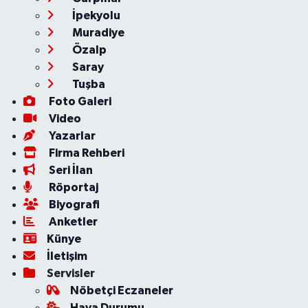
İpekyolu
Muradiye
Özalp
Saray
Tuşba
Foto Galeri
Video
Yazarlar
Firma Rehberi
Seri İlan
Röportaj
Biyografi
Anketler
Künye
İletişim
Servisler
Nöbetçi Eczaneler
Hava Durumu