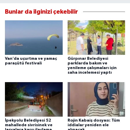
Bunlar da ilginizi çekebilir
Van’da uçurtma ve yamaç
Gürpınar Belediyesi
paraşütü festivali
parklarda bakım ve
yenileme çalışmaları için
saha incelemesi yaptı
İpekyolu Belediyesi 52
Rojin Kabaiş dosyası: Tüm
mahallede sivrisinek ve
iddialar yeniden ele
larvalara karşı ilaçlama
alınacak