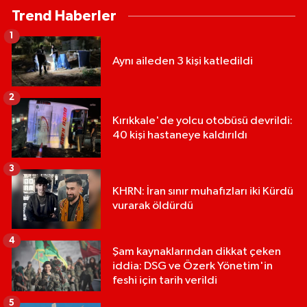
Trend Haberler
1
Aynı aileden 3 kişi katledildi
2
Kırıkkale'de yolcu otobüsü devrildi:
40 kişi hastaneye kaldırıldı
3
KHRN: İran sınır muhafızları iki Kürdü
vurarak öldürdü
4
Şam kaynaklarından dikkat çeken
iddia: DSG ve Özerk Yönetim'in
feshi için tarih verildi
5