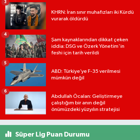
3
KHRN: İran sınır muhafızları iki Kürdü
vurarak öldürdü
4
Şam kaynaklarından dikkat çeken
iddia: DSG ve Özerk Yönetim'in
feshi için tarih verildi
5
ABD: Türkiye’ye F-35 verilmesi
mümkün değil
6
Abdullah Öcalan: Geliştirmeye
çalıştığım bir anın değil
önümüzdeki yüzyılın stratejisi
Süper Lig Puan Durumu