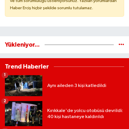
ve tüm sorumluluğu üstleniyorsunuz. Yazılan yorumlardan
Haber Erciş hiçbir şekilde sorumlu tutulamaz.
Yükleniyor...
Trend Haberler
1
Aynı aileden 3 kişi katledildi
2
Kırıkkale'de yolcu otobüsü devrildi:
40 kişi hastaneye kaldırıldı