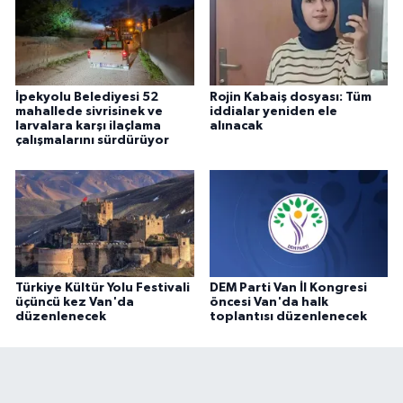
İpekyolu Belediyesi 52
Rojin Kabaiş dosyası: Tüm
mahallede sivrisinek ve
iddialar yeniden ele
larvalara karşı ilaçlama
alınacak
çalışmalarını sürdürüyor
Türkiye Kültür Yolu Festivali
DEM Parti Van İl Kongresi
üçüncü kez Van'da
öncesi Van'da halk
düzenlenecek
toplantısı düzenlenecek