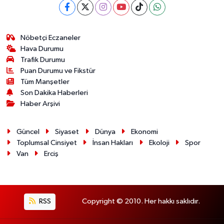
Nöbetçi Eczaneler
Hava Durumu
Trafik Durumu
Puan Durumu ve Fikstür
Tüm Manşetler
Son Dakika Haberleri
Haber Arşivi
Güncel
Siyaset
Dünya
Ekonomi
Toplumsal Cinsiyet
İnsan Hakları
Ekoloji
Spor
Van
Erciş
RSS
Copyright © 2010. Her hakkı saklıdır.