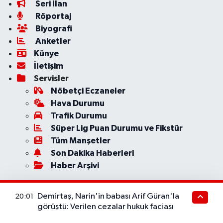
Seri İlan
Röportaj
Biyografi
Anketler
Künye
İletişim
Servisler
Nöbetçi Eczaneler
Hava Durumu
Trafik Durumu
Süper Lig Puan Durumu ve Fikstür
Tüm Manşetler
Son Dakika Haberleri
Haber Arşivi
Demirtaş, Narin'in babası Arif Güran'la
20:01
görüştü: Verilen cezalar hukuk faciası