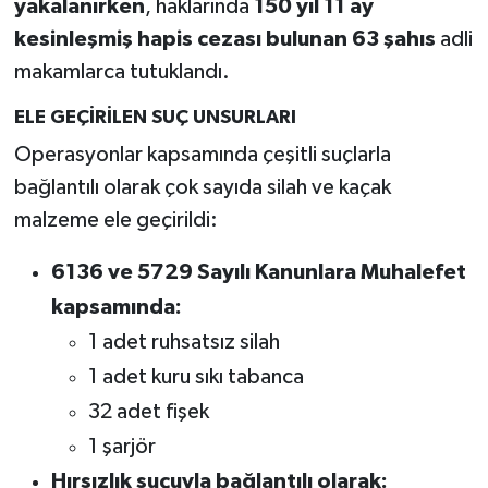
yakalanırken
, haklarında
150 yıl 11 ay
kesinleşmiş hapis cezası bulunan 63 şahıs
adli
makamlarca tutuklandı.
ELE GEÇİRİLEN SUÇ UNSURLARI
Operasyonlar kapsamında çeşitli suçlarla
bağlantılı olarak çok sayıda silah ve kaçak
malzeme ele geçirildi:
6136 ve 5729 Sayılı Kanunlara Muhalefet
kapsamında:
1 adet ruhsatsız silah
1 adet kuru sıkı tabanca
32 adet fişek
1 şarjör
Hırsızlık suçuyla bağlantılı olarak: