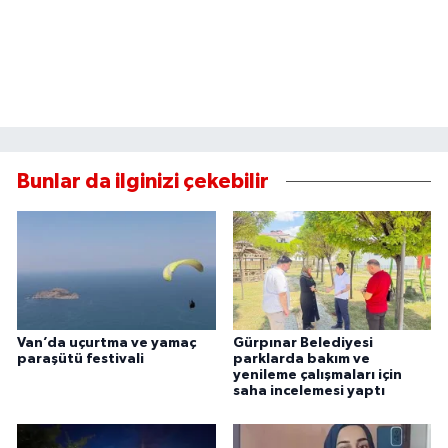
Bunlar da ilginizi çekebilir
Van’da uçurtma ve yamaç
Gürpınar Belediyesi
paraşütü festivali
parklarda bakım ve
yenileme çalışmaları için
saha incelemesi yaptı