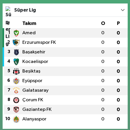
Süper Lig
#
Takım
O
P
1
Amed
0
0
2
Erzurumspor FK
0
0
3
Başakşehir
0
0
4
Kocaelispor
0
0
5
Beşiktaş
0
0
6
Eyüpspor
0
0
7
Galatasaray
0
0
8
Çorum FK
0
0
9
Gaziantep FK
0
0
10
Alanyaspor
0
0