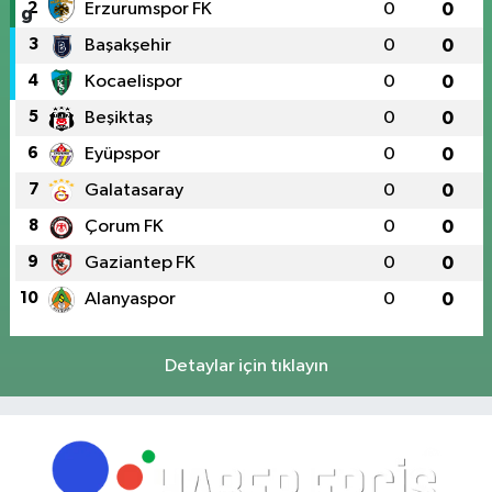
2
Erzurumspor FK
0
0
3
Başakşehir
0
0
4
Kocaelispor
0
0
5
Beşiktaş
0
0
6
Eyüpspor
0
0
7
Galatasaray
0
0
8
Çorum FK
0
0
9
Gaziantep FK
0
0
10
Alanyaspor
0
0
Detaylar için tıklayın