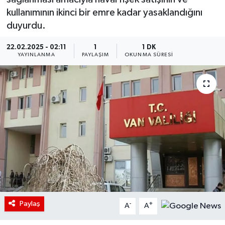
kullanımının ikinci bir emre kadar yasaklandığını
duyurdu.
22.02.2025 - 02:11
1
1 DK
YAYINLANMA
PAYLAŞIM
OKUNMA SÜRESI
Paylaş
-
+
A
A