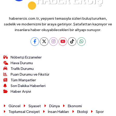
haberercis.com.tr, yepyeni temasıyla sizleri buluştururken,
sadelik ve modernizmi bir araya getiriyor. Şatafattan kaçınıyor ve
insanlara haber okuyabilecekleri bir altyapı sunuyor.
Nöbetçi Eczaneler
Hava Durumu
Trafik Durumu
Puan Durumu ve Fikstür
Tüm Manşetler
Son Dakika Haberleri
Haber Arşivi
Güncel
Siyaset
Dünya
Ekonomi
Toplumsal Cinsiyet
İnsan Hakları
Ekoloji
Spor