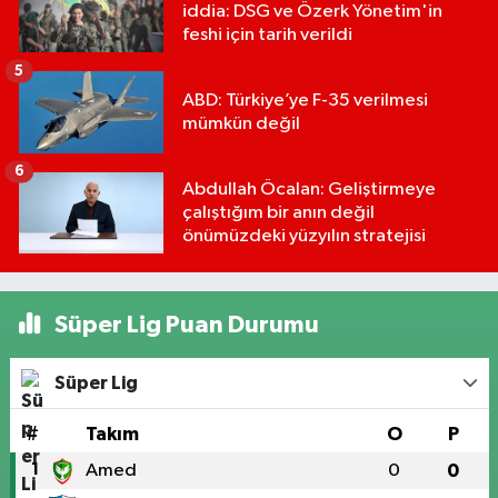
iddia: DSG ve Özerk Yönetim'in
feshi için tarih verildi
5
ABD: Türkiye’ye F-35 verilmesi
mümkün değil
6
Abdullah Öcalan: Geliştirmeye
çalıştığım bir anın değil
önümüzdeki yüzyılın stratejisi
Süper Lig Puan Durumu
Süper Lig
#
Takım
O
P
1
Amed
0
0