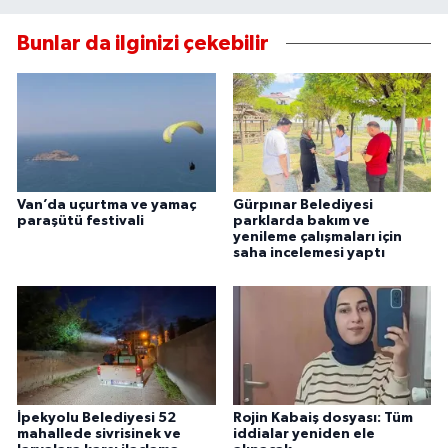
Bunlar da ilginizi çekebilir
Van’da uçurtma ve yamaç
Gürpınar Belediyesi
paraşütü festivali
parklarda bakım ve
yenileme çalışmaları için
saha incelemesi yaptı
İpekyolu Belediyesi 52
Rojin Kabaiş dosyası: Tüm
mahallede sivrisinek ve
iddialar yeniden ele