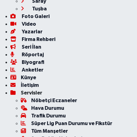
Saray
Tuşba
Foto Galeri
Video
Yazarlar
Firma Rehberi
Seri İlan
Röportaj
Biyografi
Anketler
Künye
İletişim
Servisler
Nöbetçi Eczaneler
Hava Durumu
Trafik Durumu
Süper Lig Puan Durumu ve Fikstür
Tüm Manşetler