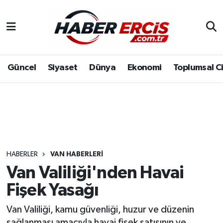
Güncel
Siyaset
Dünya
Ekonomi
Toplumsal C
HABERLER
VAN HABERLERI
Van Valiliği'nden Havai
Fişek Yasağı
Van Valiliği, kamu güvenliği, huzur ve düzenin
sağlanması amacıyla havai fişek satışının ve