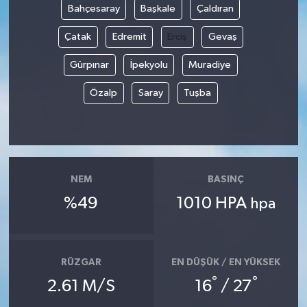
Bahçesaray
Başkale
Çaldıran
Çatak
Edremit
Erciş
Gevaş
Gürpınar
İpekyolu
Muradiye
Özalp
Saray
Tuşba
NEM
BASINÇ
%49
1010 HPA
hpa
RÜZGAR
EN DÜŞÜK / EN YÜKSEK
°
°
2.61 M/S
16
/ 27