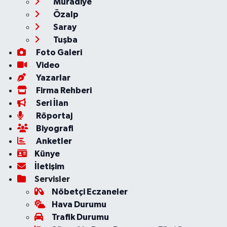
Muradiye
Özalp
Saray
Tuşba
Foto Galeri
Video
Yazarlar
Firma Rehberi
Seri İlan
Röportaj
Biyografi
Anketler
Künye
İletişim
Servisler
Nöbetçi Eczaneler
Hava Durumu
Trafik Durumu