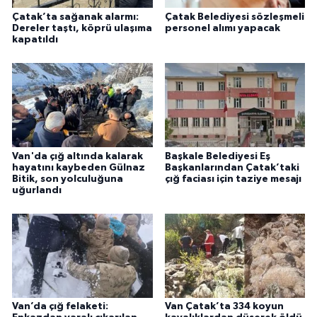
Çatak’ta sağanak alarmı:
Çatak Belediyesi sözleşmeli
Dereler taştı, köprü ulaşıma
personel alımı yapacak
kapatıldı
Van'da çığ altında kalarak
Başkale Belediyesi Eş
hayatını kaybeden Gülnaz
Başkanlarından Çatak’taki
Bitik, son yolculuğuna
çığ faciası için taziye mesajı
uğurlandı
Van’da çığ felaketi:
Van Çatak’ta 334 koyun