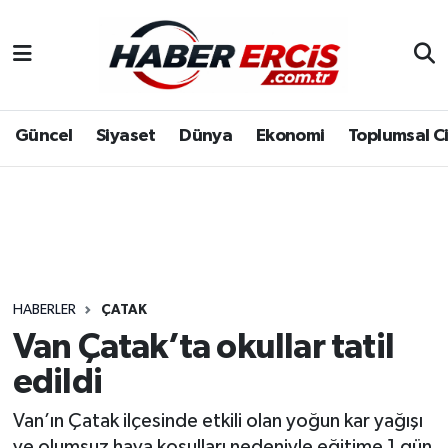
Güncel
Siyaset
Dünya
Ekonomi
Toplumsal C
HABERLER
ÇATAK
Van Çatak’ta okullar tatil
edildi
Van’ın Çatak ilçesinde etkili olan yoğun kar yağışı
ve olumsuz hava koşulları nedeniyle eğitime 1 gün