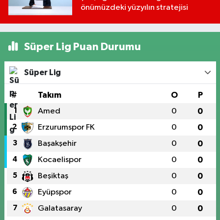
önümüzdeki yüzyılın stratejisi
Süper Lig Puan Durumu
Süper Lig
#
Takım
O
P
1
Amed
0
0
2
Erzurumspor FK
0
0
3
Başakşehir
0
0
4
Kocaelispor
0
0
5
Beşiktaş
0
0
6
Eyüpspor
0
0
7
Galatasaray
0
0