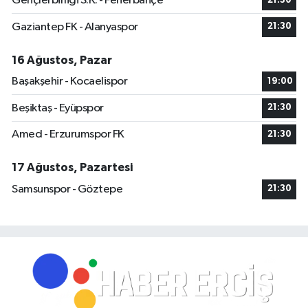
Gençlerbirliği S.K. - Fenerbahçe
21:30
Gaziantep FK - Alanyaspor
21:30
16 Ağustos, Pazar
Başakşehir - Kocaelispor
19:00
Beşiktaş - Eyüpspor
21:30
Amed - Erzurumspor FK
21:30
17 Ağustos, Pazartesi
Samsunspor - Göztepe
21:30