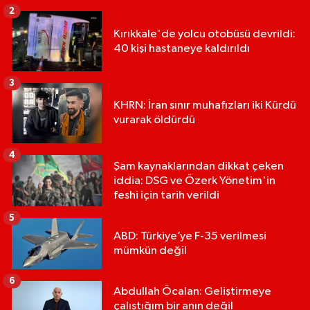
2
Kırıkkale'de yolcu otobüsü devrildi:
40 kişi hastaneye kaldırıldı
3
KHRN: İran sınır muhafızları iki Kürdü
vurarak öldürdü
4
Şam kaynaklarından dikkat çeken
iddia: DSG ve Özerk Yönetim'in
feshi için tarih verildi
5
ABD: Türkiye’ye F-35 verilmesi
mümkün değil
6
Abdullah Öcalan: Geliştirmeye
çalıştığım bir anın değil