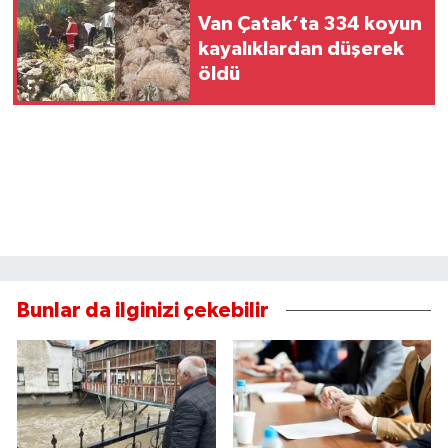
Van Çatak’ta 334 koyun
kayalıklardan düşerek
öldü
Bunlar da ilginizi çekebilir