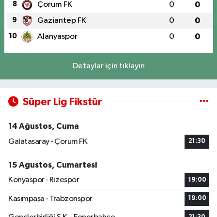
8
Çorum FK
0
0
9
Gaziantep FK
0
0
10
Alanyaspor
0
0
Detaylar için tıklayın
Süper Lig Fikstür
14 Ağustos, Cuma
Galatasaray - Çorum FK
21:30
15 Ağustos, Cumartesi
Konyaspor - Rizespor
19:00
Kasımpaşa - Trabzonspor
19:00