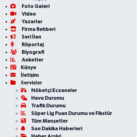
Foto Galeri
Video
Yazarlar
Firma Rehberi
Seri İlan
Röportaj
Biyografi
Anketler
Künye
İletişim
Servisler
Nöbetçi Eczaneler
Hava Durumu
Trafik Durumu
Süper Lig Puan Durumu ve Fikstür
Tüm Manşetler
Son Dakika Haberleri
Haber Arşivi