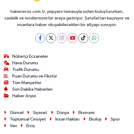
haberercis.com.tr, yepyeni temasıyla sizleri buluştururken,
sadelik ve modernizmi bir araya getiriyor. Şatafattan kaçınıyor ve
insanlara haber okuyabilecekleri bir altyapı sunuyor.
Nöbetçi Eczaneler
Hava Durumu
Trafik Durumu
Puan Durumu ve Fikstür
Tüm Manşetler
Son Dakika Haberleri
Haber Arşivi
Güncel
Siyaset
Dünya
Ekonomi
Toplumsal Cinsiyet
İnsan Hakları
Ekoloji
Spor
Van
Erciş