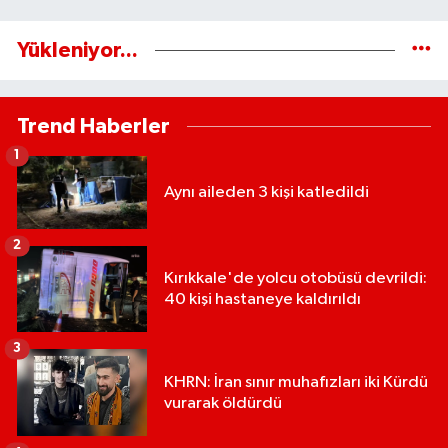
Yükleniyor...
Trend Haberler
1
Aynı aileden 3 kişi katledildi
2
Kırıkkale'de yolcu otobüsü devrildi:
40 kişi hastaneye kaldırıldı
3
KHRN: İran sınır muhafızları iki Kürdü
vurarak öldürdü