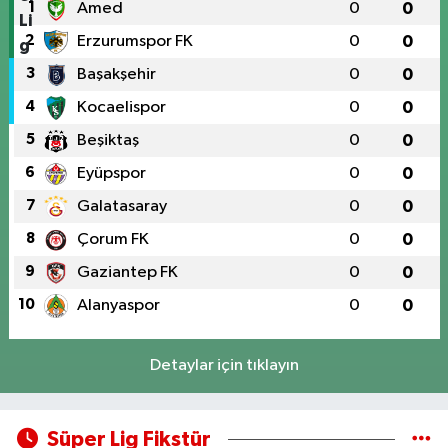
1
Amed
0
0
2
Erzurumspor FK
0
0
3
Başakşehir
0
0
4
Kocaelispor
0
0
5
Beşiktaş
0
0
6
Eyüpspor
0
0
7
Galatasaray
0
0
8
Çorum FK
0
0
9
Gaziantep FK
0
0
10
Alanyaspor
0
0
Detaylar için tıklayın
Süper Lig Fikstür