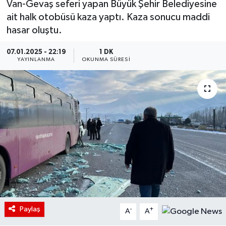
Van-Gevaş seferi yapan Büyük Şehir Belediyesine
ait halk otobüsü kaza yaptı. Kaza sonucu maddi
hasar oluştu.
07.01.2025 - 22:19
1 DK
YAYINLANMA
OKUNMA SÜRESI
Paylaş
-
+
A
A