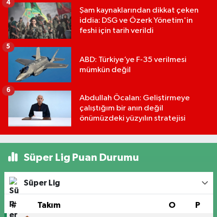
4
Şam kaynaklarından dikkat çeken
iddia: DSG ve Özerk Yönetim'in
feshi için tarih verildi
5
ABD: Türkiye’ye F-35 verilmesi
mümkün değil
6
Abdullah Öcalan: Geliştirmeye
çalıştığım bir anın değil
önümüzdeki yüzyılın stratejisi
Süper Lig Puan Durumu
Süper Lig
#
Takım
O
P