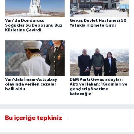
Van'da Dondurucu
Gevaş Devlet Hastanesi 50
Soğuklar Su Deposunu Buz
Yatakla Hizmete Girdi
Kütlesine Çevirdi
Van’daki İmam-Astsubay
DEM Parti Gevaş adayları
olayında verilen cezalar
Aktı ve Hakan: 'Kadınları ve
belli oldu
gençleri yönetime
katacağız'
Bu içeriğe tepkiniz