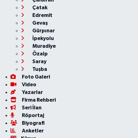
Çatak
Edremit
Gevaş
Gürpınar
İpekyolu
Muradiye
Özalp
Saray
Tuşba
Foto Galeri
Video
Yazarlar
Firma Rehberi
Seri İlan
Röportaj
Biyografi
Anketler