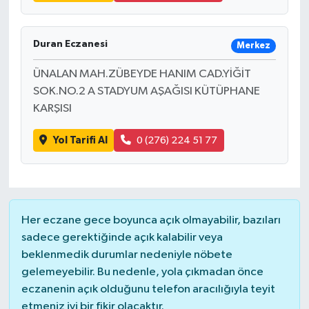
Duran Eczanesi
Merkez
ÜNALAN MAH.ZÜBEYDE HANIM CAD.YİĞİT
SOK.NO.2 A STADYUM AŞAĞISI KÜTÜPHANE
KARŞISI
Yol Tarifi Al
0 (276) 224 51 77
Her eczane gece boyunca açık olmayabilir, bazıları
sadece gerektiğinde açık kalabilir veya
beklenmedik durumlar nedeniyle nöbete
gelemeyebilir. Bu nedenle, yola çıkmadan önce
eczanenin açık olduğunu telefon aracılığıyla teyit
etmeniz iyi bir fikir olacaktır.