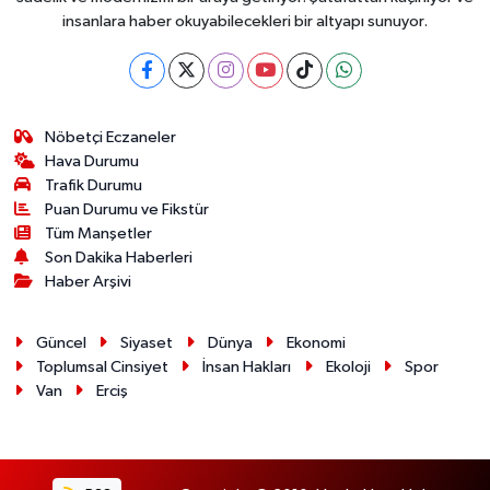
insanlara haber okuyabilecekleri bir altyapı sunuyor.
Nöbetçi Eczaneler
Hava Durumu
Trafik Durumu
Puan Durumu ve Fikstür
Tüm Manşetler
Son Dakika Haberleri
Haber Arşivi
Güncel
Siyaset
Dünya
Ekonomi
Toplumsal Cinsiyet
İnsan Hakları
Ekoloji
Spor
Van
Erciş