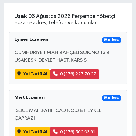
Uşak
06 Ağustos 2026 Perşembe nöbetçi
eczane adres, telefon ve konumları
Eymen Eczanesi
Merkez
CUMHURİYET MAH.BAHÇELİ SOK.NO:13 B
UŞAK ESKİ DEVLET HAST. KARŞISI
Yol Tarifi Al
0 (276) 227 70 27
Mert Eczanesi
Merkez
İSLİCE MAH.FATİH CAD.NO:3 B HEYKEL
ÇAPRAZI
Yol Tarifi Al
0 (276) 502 03 91