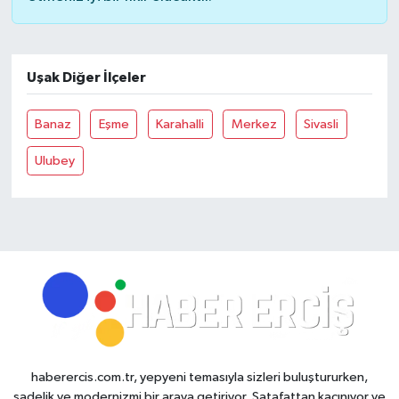
Uşak Diğer İlçeler
Banaz
Eşme
Karahalli
Merkez
Sivasli
Ulubey
haberercis.com.tr, yepyeni temasıyla sizleri buluştururken,
sadelik ve modernizmi bir araya getiriyor. Şatafattan kaçınıyor ve