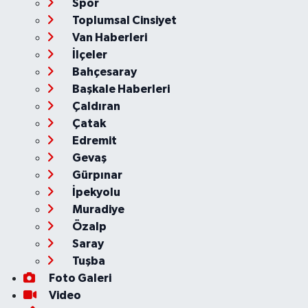
Spor
Toplumsal Cinsiyet
Van Haberleri
İlçeler
Bahçesaray
Başkale Haberleri
Çaldıran
Çatak
Edremit
Gevaş
Gürpınar
İpekyolu
Muradiye
Özalp
Saray
Tuşba
Foto Galeri
Video