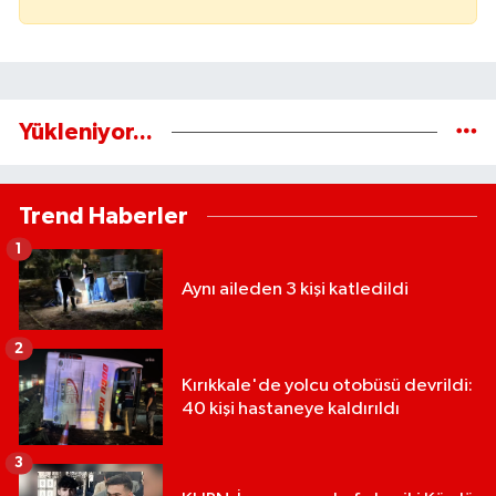
Yükleniyor...
Trend Haberler
1
Aynı aileden 3 kişi katledildi
2
Kırıkkale'de yolcu otobüsü devrildi:
40 kişi hastaneye kaldırıldı
3