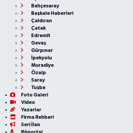
Bahçesaray
Başkale Haberleri
Çaldıran
Çatak
Edremit
Gevaş
Gürpınar
İpekyolu
Muradiye
Özalp
Saray
Tuşba
Foto Galeri
Video
Yazarlar
Firma Rehberi
Seri İlan
Röportaj