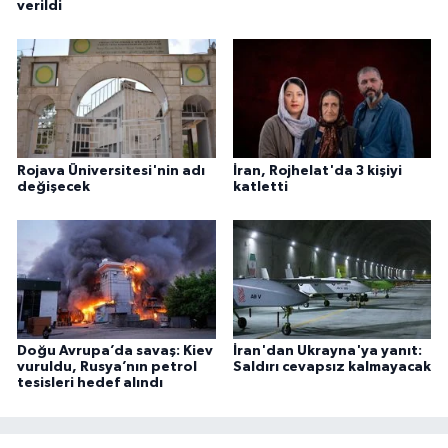
verildi
Rojava Üniversitesi'nin adı
İran, Rojhelat'da 3 kişiyi
değişecek
katletti
Doğu Avrupa’da savaş: Kiev
İran'dan Ukrayna'ya yanıt:
vuruldu, Rusya’nın petrol
Saldırı cevapsız kalmayacak
tesisleri hedef alındı