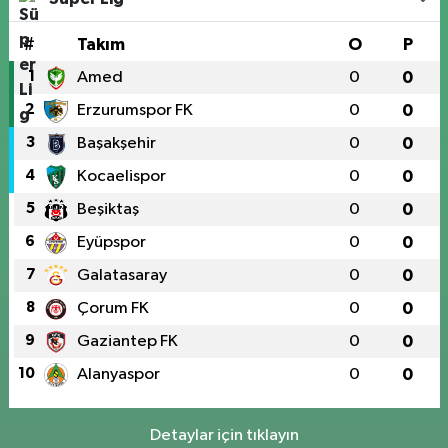
#
Takım
O
P
1
Amed
0
0
2
Erzurumspor FK
0
0
3
Başakşehir
0
0
4
Kocaelispor
0
0
5
Beşiktaş
0
0
6
Eyüpspor
0
0
7
Galatasaray
0
0
8
Çorum FK
0
0
9
Gaziantep FK
0
0
10
Alanyaspor
0
0
Detaylar için tıklayın