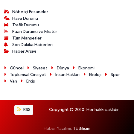
Nöbetçi Eczaneler
Hava Durumu
Trafik Durumu
Puan Durumu ve Fikstür
Tüm Manşetler
Son Dakika Haberleri
Haber Arşivi
Güncel
Siyaset
Dünya
Ekonomi
Toplumsal Cinsiyet
İnsan Hakları
Ekoloji
Spor
Van
Erciş
RSS
Copyright © 2010. Her hakkı saklıdır.
Haber Yazılımı:
TE Bilişim