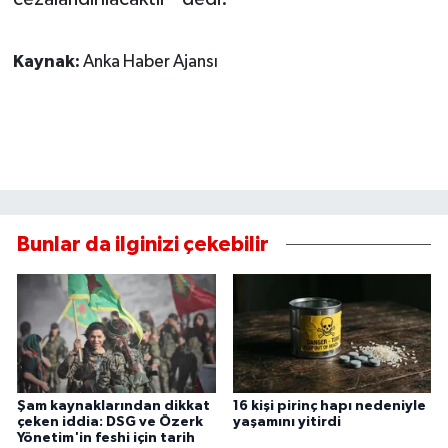
Kaynak:
Anka Haber Ajansı
Bunlar da ilginizi çekebilir
Şam kaynaklarından dikkat
16 kişi pirinç hapı nedeniyle
çeken iddia: DSG ve Özerk
yaşamını yitirdi
Yönetim'in feshi için tarih