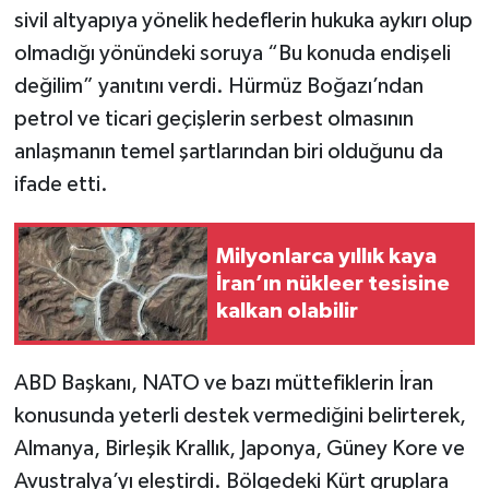
sivil altyapıya yönelik hedeflerin hukuka aykırı olup
olmadığı yönündeki soruya “Bu konuda endişeli
değilim” yanıtını verdi. Hürmüz Boğazı’ndan
petrol ve ticari geçişlerin serbest olmasının
anlaşmanın temel şartlarından biri olduğunu da
ifade etti.
Milyonlarca yıllık kaya
İran’ın nükleer tesisine
kalkan olabilir
ABD Başkanı, NATO ve bazı müttefiklerin İran
konusunda yeterli destek vermediğini belirterek,
Almanya, Birleşik Krallık, Japonya, Güney Kore ve
Avustralya’yı eleştirdi. Bölgedeki Kürt gruplara