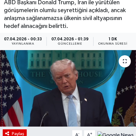
ABD Başkanı Donald Trump, İran ile yürütülen
görüşmelerin olumlu seyrettiğini açıkladı, ancak
anlaşma sağlanamazsa ülkenin sivil altyapısının
hedef alınacağını belirtti.
07.04.2026 - 00:33
07.04.2026 - 01:39
1 DK
YAYINLANMA
GÜNCELLEME
OKUNMA SÜRESI
Paylaş
-
+
A
A