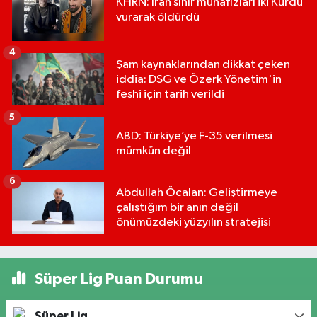
KHRN: İran sınır muhafızları iki Kürdü
vurarak öldürdü
4
Şam kaynaklarından dikkat çeken
iddia: DSG ve Özerk Yönetim'in
feshi için tarih verildi
5
ABD: Türkiye’ye F-35 verilmesi
mümkün değil
6
Abdullah Öcalan: Geliştirmeye
çalıştığım bir anın değil
önümüzdeki yüzyılın stratejisi
Süper Lig Puan Durumu
Süper Lig