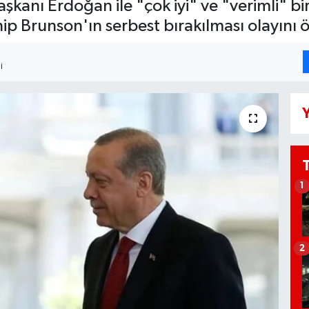
ı Erdoğan ile "çok iyi" ve "verimli" bir 
ahip Brunson'ın serbest bırakılması olayını 
I
Y
1
2