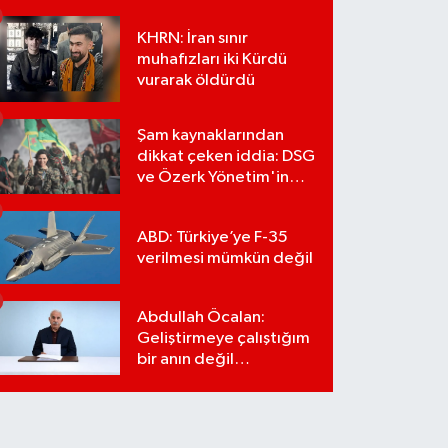
KHRN: İran sınır
muhafızları iki Kürdü
vurarak öldürdü
Şam kaynaklarından
dikkat çeken iddia: DSG
ve Özerk Yönetim'in
feshi için tarih verildi
ABD: Türkiye’ye F-35
verilmesi mümkün değil
Abdullah Öcalan:
Geliştirmeye çalıştığım
bir anın değil
önümüzdeki yüzyılın
stratejisi