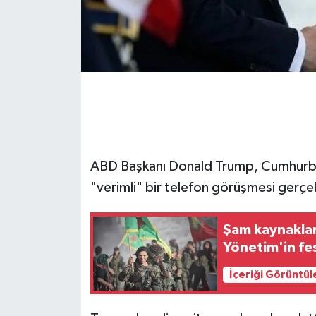
ABD Başkanı Donald Trump, Cumhurbaş
"verimli" bir telefon görüşmesi gerçekl
Şam kaynaklar
Yönetim'in fesh
İçeriği Görüntül