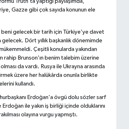
formu Truth'ta yaptığı paylaşımda,
iye, Gazze gibi çok sayıda konunun ele
ni gelecek bir tarih için Türkiye'ye davet
a gelecek. Dört yıllık başkanlık dönemimde
 mükemmeldi. Çeşitli konularda yakından
lan rahip Brunson'ın benim talebim üzerine
lması da vardı. Rusya ile Ukrayna arasında
rmek üzere her halükârda onunla birlikte
erini kullandı.
hurbaşkanı Erdoğan'a övgü dolu sözler sarf
rdoğan ile yakın iş birliği içinde olduklarını
rakılması olayına vurgu yapmıştı.