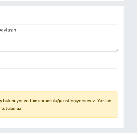
ş bulunuyor ve tüm sorumluluğu üstleniyorsunuz. Yazılan
u tutulamaz.