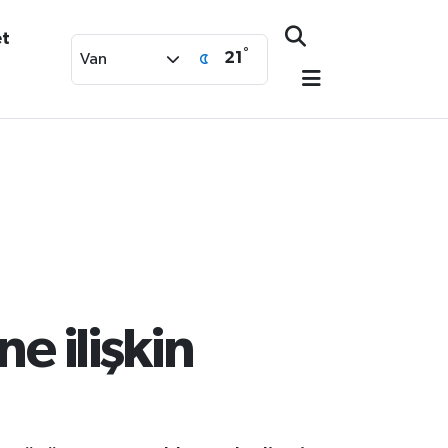
et
°
21
Van
e ilişkin