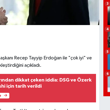
3
4
5
kanı Recep Tayyip Erdoğan ile "çok iyi" ve
eştirdiğini açıkladı.
6
ından dikkat çeken iddia: DSG ve Özerk
i için tarih verildi
e