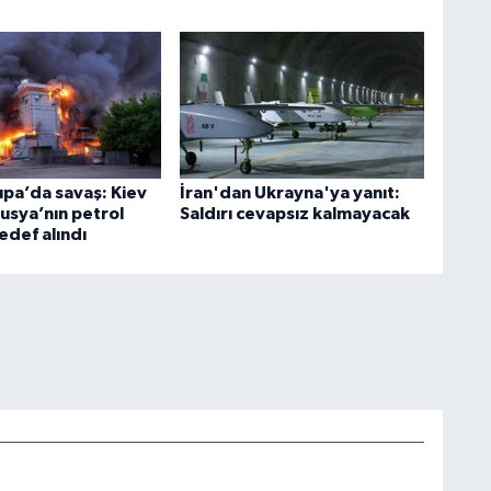
pa’da savaş: Kiev
İran'dan Ukrayna'ya yanıt:
usya’nın petrol
Saldırı cevapsız kalmayacak
hedef alındı