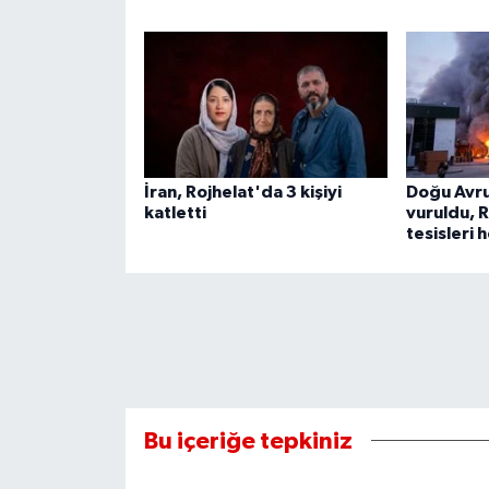
İran, Rojhelat'da 3 kişiyi
Doğu Avru
katletti
vuruldu, R
tesisleri 
Bu içeriğe tepkiniz