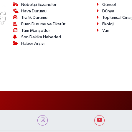
Nöbetçi Eczaneler
Güncel
Hava Durumu
Dünya
Trafik Durumu
Toplumsal Cinsi
Puan Durumu ve Fikstür
Ekoloji
Tüm Manşetler
Van
Son Dakika Haberleri
Haber Arşivi