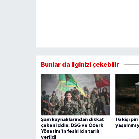
Bunlar da ilginizi çekebilir
Şam kaynaklarından dikkat
16 kişi pi
çeken iddia: DSG ve Özerk
yaşamını y
Yönetim'in feshi için tarih
verildi