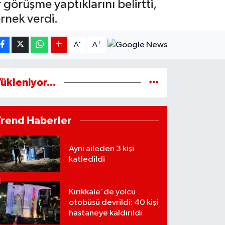
görüşme yaptıklarını belirtti,
örnek verdi.
-
+
A
A
ükleniyor...
Trend Haberler
Aynı aileden 3 kişi
katledildi
Kırıkkale'de yolcu
otobüsü devrildi: 40 kişi
hastaneye kaldırıldı