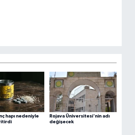
rinç hapı nedeniyle
Rojava Üniversitesi'nin adı
itirdi
değişecek