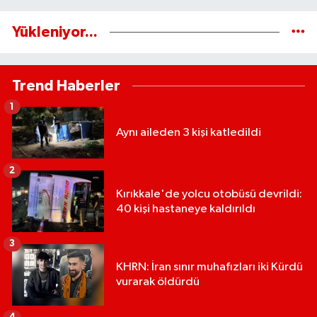
Yükleniyor...
Trend Haberler
1
Aynı aileden 3 kişi katledildi
2
Kırıkkale'de yolcu otobüsü devrildi:
40 kişi hastaneye kaldırıldı
3
KHRN: İran sınır muhafızları iki Kürdü
vurarak öldürdü