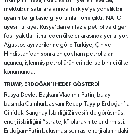
Trump’ın mesajında ülke ismi yer almasa da,
mektubun satır aralarında Türkiye’ye yönelik bir
uyarı niteliği taşıdığı yorumları öne çıktı. NATO
üyesi Türkiye, Rusya’dan en fazla petrol ve diğer
fosil yakıtları ithal eden ülkeler arasında yer alıyor.
Ağustos ayı verilerine göre Türkiye, Çin ve
Hindistan’dan sonra en çok ham petrol alan
üçüncü, işlenmiş petrol ürünlerinde ise birinci ülke
konumunda.
TRUMP, ERDOĞAN’I HEDEF GÖSTERDİ
Rusya Devlet Başkanı Vladimir Putin, bu ay
başında Cumhurbaşkanı Recep Tayyip Erdoğan’la
Çin’deki Şanghay İşbirliği Zirvesi’nde görüşmüş,
enerji işbirliğini “stratejik” olarak nitelendirmişti.
Erdoğan-Putin buluşması sonrası enerji alanındaki