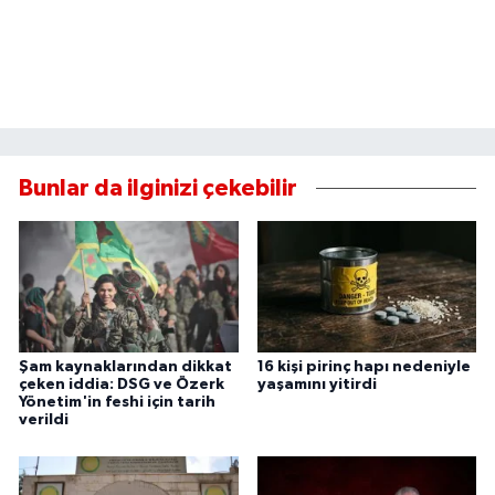
Bunlar da ilginizi çekebilir
Şam kaynaklarından dikkat
16 kişi pirinç hapı nedeniyle
çeken iddia: DSG ve Özerk
yaşamını yitirdi
Yönetim'in feshi için tarih
verildi