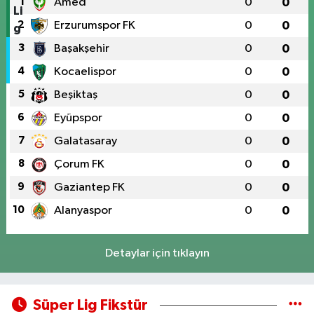
1
Amed
0
0
2
Erzurumspor FK
0
0
3
Başakşehir
0
0
4
Kocaelispor
0
0
5
Beşiktaş
0
0
6
Eyüpspor
0
0
7
Galatasaray
0
0
8
Çorum FK
0
0
9
Gaziantep FK
0
0
10
Alanyaspor
0
0
Detaylar için tıklayın
Süper Lig Fikstür