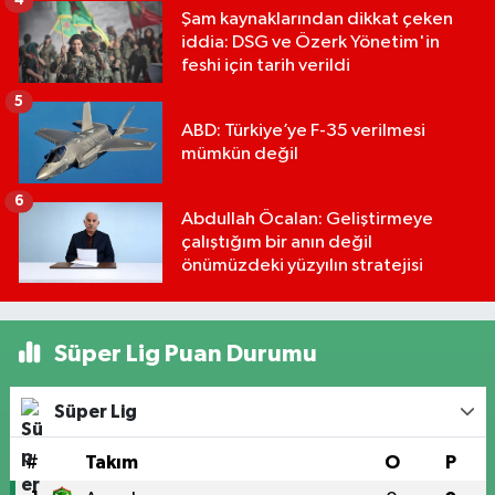
4
Şam kaynaklarından dikkat çeken
iddia: DSG ve Özerk Yönetim'in
feshi için tarih verildi
5
ABD: Türkiye’ye F-35 verilmesi
mümkün değil
6
Abdullah Öcalan: Geliştirmeye
çalıştığım bir anın değil
önümüzdeki yüzyılın stratejisi
Süper Lig Puan Durumu
Süper Lig
#
Takım
O
P