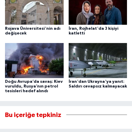
Rojava Üniversitesi'nin adı
İran, Rojhelat'da 3 kişiyi
değişecek
katletti
Doğu Avrupa’da savaş: Kiev
İran'dan Ukrayna'ya yanıt:
vuruldu, Rusya’nın petrol
Saldırı cevapsız kalmayacak
tesisleri hedef alındı
Bu içeriğe tepkiniz