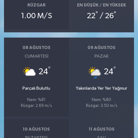
RÜZGAR
EN DÜŞÜK / EN YÜKSEK
°
°
1.00 M/S
22
/ 26
08 AĞUSTOS
09 AĞUSTOS
CUMARTESI
PAZAR
°
°
24
24
Parçalı Bulutlu
Yakınlarda Yer Yer Yağmur
Nem: %81
Nem: %80
Rüzgar: 2.69 m/s
Rüzgar: 3.50 m/s
10 AĞUSTOS
11 AĞUSTOS
PAZARTESI
SALI