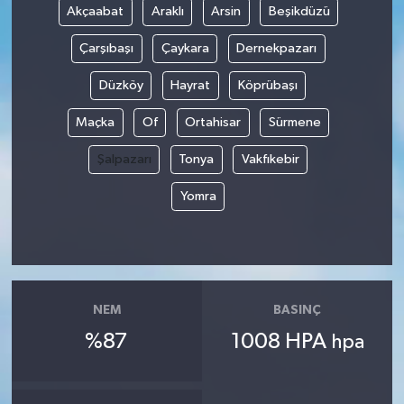
Akçaabat
Araklı
Arsin
Beşikdüzü
Çarşıbaşı
Çaykara
Dernekpazarı
Düzköy
Hayrat
Köprübaşı
Maçka
Of
Ortahisar
Sürmene
Şalpazarı
Tonya
Vakfıkebir
Yomra
NEM
BASINÇ
%87
1008 HPA
hpa