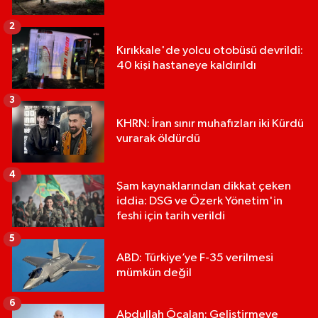
2
Kırıkkale'de yolcu otobüsü devrildi:
40 kişi hastaneye kaldırıldı
3
KHRN: İran sınır muhafızları iki Kürdü
vurarak öldürdü
4
Şam kaynaklarından dikkat çeken
iddia: DSG ve Özerk Yönetim'in
feshi için tarih verildi
5
ABD: Türkiye’ye F-35 verilmesi
mümkün değil
6
Abdullah Öcalan: Geliştirmeye