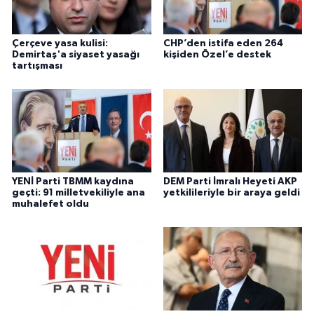
Çerçeve yasa kulisi:
CHP’den istifa eden 264
Demirtaş'a siyaset yasağı
kişiden Özel’e destek
tartışması
YENİ Parti TBMM kaydına
DEM Parti İmralı Heyeti AKP
geçti: 91 milletvekiliyle ana
yetkilileriyle bir araya geldi
muhalefet oldu