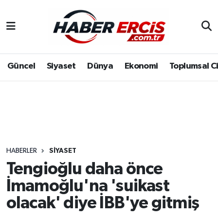
Güncel
Siyaset
Dünya
Ekonomi
Toplumsal C
HABERLER
SIYASET
Tengioğlu daha önce
İmamoğlu'na 'suikast
olacak' diye İBB'ye gitmiş