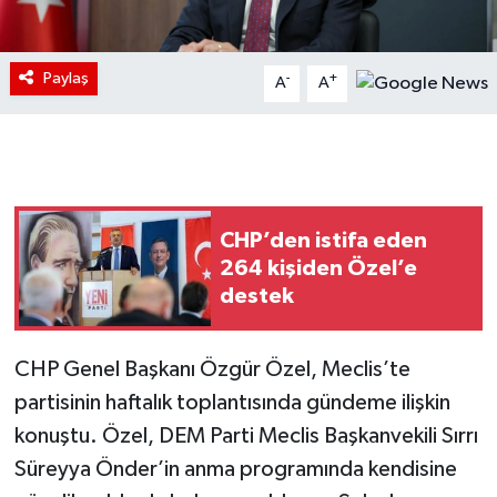
Paylaş
-
+
A
A
CHP’den istifa eden
264 kişiden Özel’e
destek
CHP Genel Başkanı Özgür Özel, Meclis’te
partisinin haftalık toplantısında gündeme ilişkin
konuştu. Özel, DEM Parti Meclis Başkanvekili Sırrı
Süreyya Önder’in anma programında kendisine