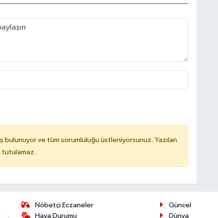
ş bulunuyor ve tüm sorumluluğu üstleniyorsunuz. Yazılan
u tutulamaz.
Nöbetçi Eczaneler
Güncel
Hava Durumu
Dünya