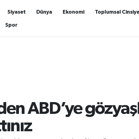
Siyaset
Dünya
Ekonomi
Toplumsal Cinsiy
Spor
den ABD’ye gözyaşla
tınız