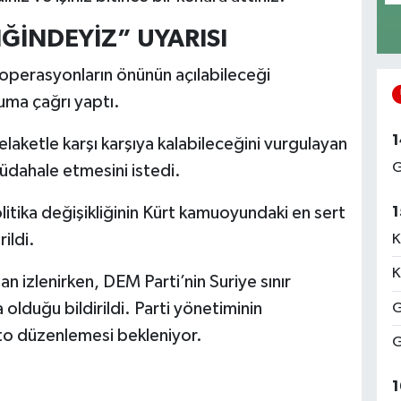
İĞİNDEYİZ” UYARISI
 operasyonların önünün açılabileceği
luma çağrı yaptı.
1
felaketle karşı karşıya kalabileceğini vurgulayan
G
dahale etmesini istedi.
1
litika değişikliğinin Kürt kamuoyundaki en sert
ildi.
K
K
n izlenirken, DEM Parti’nin Suriye sınır
olduğu bildirildi. Parti yönetiminin
G
sto düzenlemesi bekleniyor.
G
1