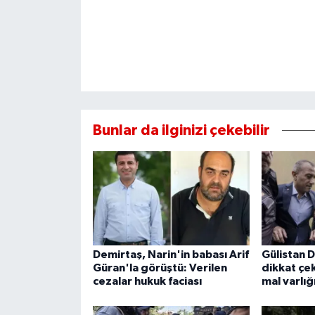
Bunlar da ilginizi çekebilir
Demirtaş, Narin'in babası Arif
Gülistan 
Güran'la görüştü: Verilen
dikkat çek
cezalar hukuk faciası
mal varlığ