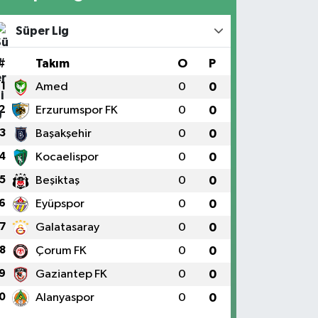
Süper Lig
#
Takım
O
P
1
Amed
0
0
2
Erzurumspor FK
0
0
3
Başakşehir
0
0
4
Kocaelispor
0
0
5
Beşiktaş
0
0
6
Eyüpspor
0
0
7
Galatasaray
0
0
8
Çorum FK
0
0
9
Gaziantep FK
0
0
0
Alanyaspor
0
0