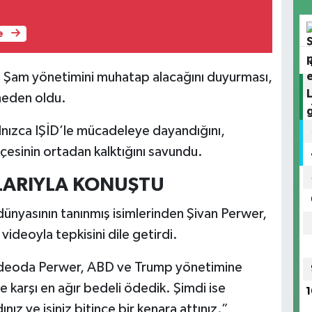
e
Şam yönetimini muhatap alacağını duyurması,
 neden oldu.
yalnızca IŞİD’le mücadeleye dayandığını,
çesinin ortadan kalktığını savundu.
LARIYLA KONUŞTU
ünyasının tanınmış isimlerinden Şivan Perwer,
ideoyla tepkisini dile getirdi.
videoda Perwer, ABD ve Trump yönetimine
’e karşı en ağır bedeli ödedik. Şimdi ise
1
nız ve işiniz bitince bir kenara attınız.”