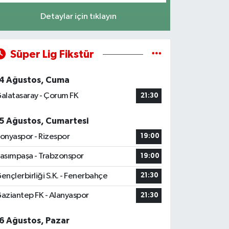
Detaylar için tıklayın
Süper Lig Fikstür
4 Ağustos, Cuma
alatasaray - Çorum FK
21:30
5 Ağustos, Cumartesi
onyaspor - Rizespor
19:00
asımpaşa - Trabzonspor
19:00
ençlerbirliği S.K. - Fenerbahçe
21:30
aziantep FK - Alanyaspor
21:30
6 Ağustos, Pazar