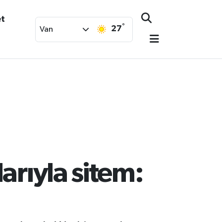
et
°
27
Van
rıyla sitem: