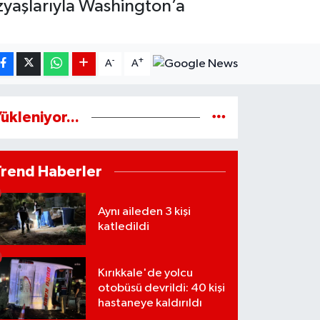
zyaşlarıyla Washington’a
-
+
A
A
ükleniyor...
Trend Haberler
Aynı aileden 3 kişi
katledildi
Kırıkkale'de yolcu
otobüsü devrildi: 40 kişi
hastaneye kaldırıldı