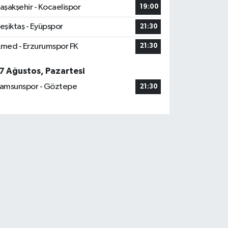
aşakşehir - Kocaelispor
19:00
eşiktaş - Eyüpspor
21:30
med - Erzurumspor FK
21:30
7 Ağustos, Pazartesi
amsunspor - Göztepe
21:30