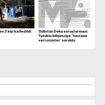
en 3 kişi katledildi
Gülistan Doku soruşturması:
Tutuklu bilişimciye 'hastane
veri sızıntısı' soruldu