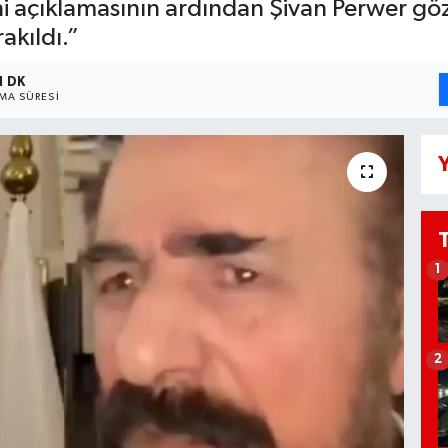
i açıklamasının ardından Şivan Perwer gö
rakıldı.”
1 DK
A SÜRESI
Y
1
2