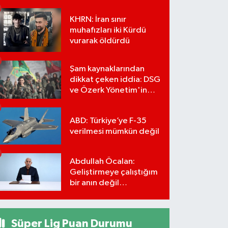
KHRN: İran sınır
muhafızları iki Kürdü
vurarak öldürdü
Şam kaynaklarından
dikkat çeken iddia: DSG
ve Özerk Yönetim'in
feshi için tarih verildi
ABD: Türkiye’ye F-35
verilmesi mümkün değil
Abdullah Öcalan:
Geliştirmeye çalıştığım
bir anın değil
önümüzdeki yüzyılın
stratejisi
Süper Lig Puan Durumu