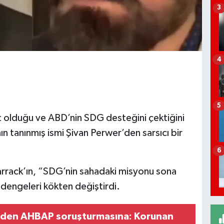
3
4
5
t olduğu ve ABD’nin SDG desteğini çektiğini
nın tanınmış ismi Şivan Perwer’den sarsıcı bir
6
arrack’ın, “SDG’nin sahadaki misyonu sona
 dengeleri kökten değiştirdi.
erden AHBAP soruşturmasına: Korunan