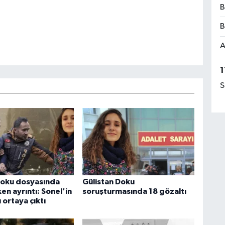
B
B
A
1
S
Doku dosyasında
Gülistan Doku
en ayrıntı: Sonel'in
soruşturmasında 18 gözaltı
ı ortaya çıktı