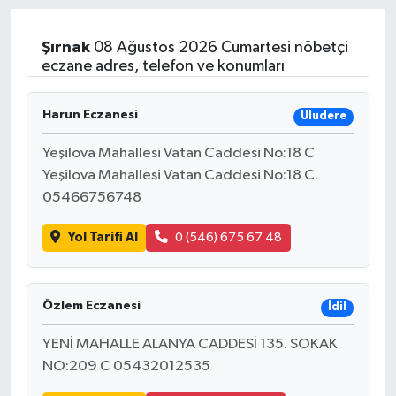
Şırnak
08 Ağustos 2026 Cumartesi nöbetçi
eczane adres, telefon ve konumları
Harun Eczanesi
Uludere
Yeşilova Mahallesi Vatan Caddesi No:18 C
Yeşilova Mahallesi Vatan Caddesi No:18 C.
05466756748
Yol Tarifi Al
0 (546) 675 67 48
Özlem Eczanesi
İdil
YENİ MAHALLE ALANYA CADDESİ 135. SOKAK
NO:209 C 05432012535