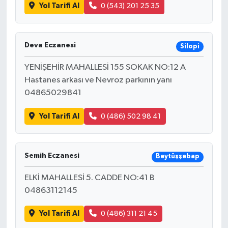
Yol Tarifi Al
0 (543) 201 25 35
Deva Eczanesi
Silopi
YENİŞEHİR MAHALLESİ 155 SOKAK NO:12 A
Hastanes arkası ve Nevroz parkının yanı
04865029841
Yol Tarifi Al
0 (486) 502 98 41
Semih Eczanesi
Beytüşşebap
ELKİ MAHALLESİ 5. CADDE NO:41 B
04863112145
Yol Tarifi Al
0 (486) 311 21 45