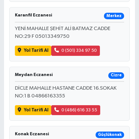
Karanfil Eczanesi
Merkez
YENİ MAHALLE ŞEHİT ALİ BATMAZ CADDE
NO:29 F 05013349750
Yol Tarifi Al
0 (501) 334 97 50
Meydan Eczanesi
Cizre
DİCLE MAHALLE HASTANE CADDE 16.SOKAK
NO:1 B 04866163355
Yol Tarifi Al
0 (486) 616 33 55
Konak Eczanesi
Güçlükonak