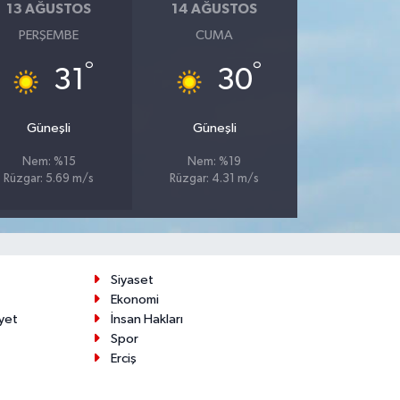
13 AĞUSTOS
14 AĞUSTOS
PERŞEMBE
CUMA
°
°
31
30
Güneşli
Güneşli
Nem: %15
Nem: %19
Rüzgar: 5.69 m/s
Rüzgar: 4.31 m/s
Siyaset
Ekonomi
yet
İnsan Hakları
Spor
Erciş