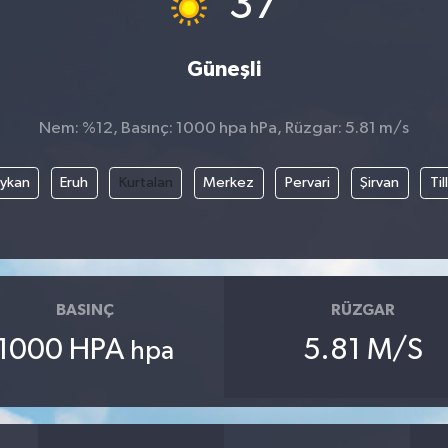
37
Güneşli
Nem: %12, Basınç: 1000 hpa hPa, Rüzgar: 5.81 m/s
ykan
Eruh
Kurtalan
Merkez
Pervari
Şirvan
Til
BASINÇ
RÜZGAR
1000 HPA
5.81 M/S
hpa