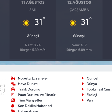
11 AĞUSTOS
12 AĞUSTOS
SALI
ÇARŞAMBA
°
°
31
31
Güneşli
Güneşli
Nem: %24
Nem: %17
Rüzgar: 5.39 m/s
Rüzgar: 6.89 m/s
Nöbetçi Eczaneler
Güncel
Hava Durumu
Dünya
Trafik Durumu
Toplumsal Cinsi
Puan Durumu ve Fikstür
Ekoloji
Tüm Manşetler
Van
Son Dakika Haberleri
Haber Arşivi