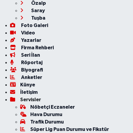
Özalp
Saray
Tuşba
Foto Galeri
Video
Yazarlar
Firma Rehberi
Seri İlan
Röportaj
Biyografi
Anketler
Künye
İletişim
Servisler
Nöbetçi Eczaneler
Hava Durumu
Trafik Durumu
Süper Lig Puan Durumu ve Fikstür