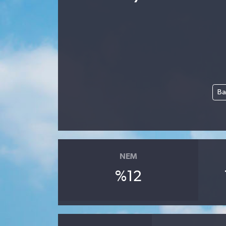
Ba
NEM
%12