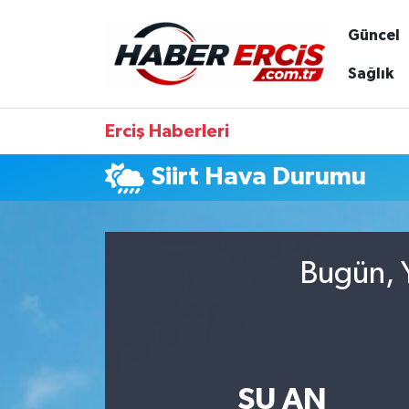
Güncel
Sağlık
Erciş Haberleri
Siirt Hava Durumu
Bugün, Y
ŞU AN