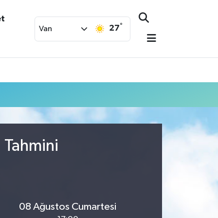
et
°
27
Van
u Tahmini
08 Ağustos Cumartesi