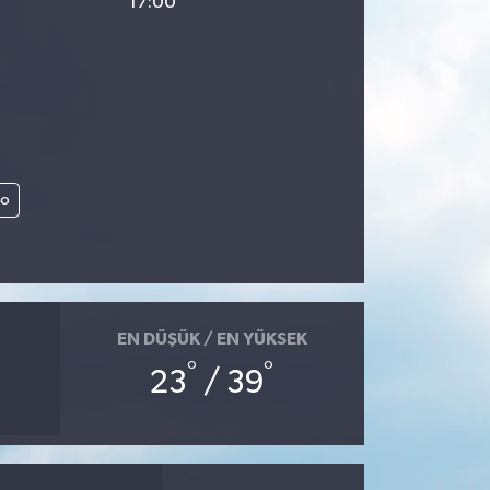
17:00
lo
EN DÜŞÜK / EN YÜKSEK
°
°
23
/ 39