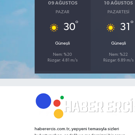
09 AĞUSTOS
10 AĞUSTOS
PAZAR
PAZARTESI
°
°
30
31
Güneşli
Güneşli
Nem: %20
Nem: %22
Rüzgar: 4.81 m/s
Rüzgar: 6.89 m/s
haberercis.com.tr, yepyeni temasıyla sizleri