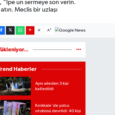
, “İpe un sermeye son verin.
atın. Meclis bir uzlaşı
-
+
A
A
ükleniyor...
Trend Haberler
Aynı aileden 3 kişi
katledildi
Kırıkkale'de yolcu
otobüsü devrildi: 40 kişi