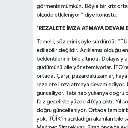
görmeniz mümkün. Böyle bir kriz orta
ölçüde etkileniyor” diye konuştu.
‘REZALETE İMZA ATMAYA DEVAM 
Temelli, sözlerini şöyle sürdürdü: “T
edilebilir değildir. Açıklamış olduğu 
beklentilerinin bile altında. Dolayısıyl
güdümünü bile yönetemiyorlar. İTO’nu
ortada. Çarşı, pazardaki zamlar, hayat
rezalete imza atmaya devam ediyor. M
güncelliyor. Tabi hep yukarıya doğru 
faiz gecelikte yüzde 46’ya çıktı. Yıl 
doğru güncelleniyor. Ortada tam bir 
yok. TÜİK’in açıkladığı rakamları bil
Mehmet Şimşek var. Biraz önce telev