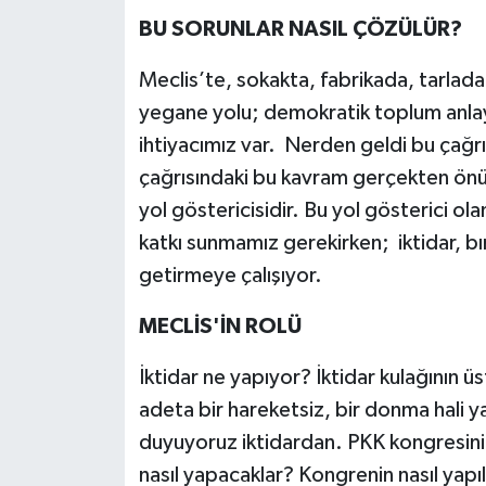
BU SORUNLAR NASIL ÇÖZÜLÜR?
Meclis’te, sokakta, fabrikada, tarlada
yegane yolu; demokratik toplum anlayış
ihtiyacımız var. Nerden geldi bu çağr
çağrısındaki bu kavram gerçekten önüm
yol göstericisidir. Bu yol gösterici ol
katkı sunmamız gerekirken; iktidar, bıra
getirmeye çalışıyor.
MECLİS'İN ROLÜ
İktidar ne yapıyor? İktidar kulağının
adeta bir hareketsiz, bir donma hali ya
duyuyoruz iktidardan. PKK kongresini 
nasıl yapacaklar? Kongrenin nasıl yapı