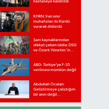
hastaneye kaldırıldı
KHRN: İran sınır
muhafızları iki Kürdü
vurarak öldürdü
Şam kaynaklarından
dikkat çeken iddia: DSG
ve Özerk Yönetim'in
feshi için tarih verildi
ABD: Türkiye’ye F-35
verilmesi mümkün değil
Abdullah Öcalan:
Geliştirmeye çalıştığım
bir anın değil
önümüzdeki yüzyılın
stratejisi