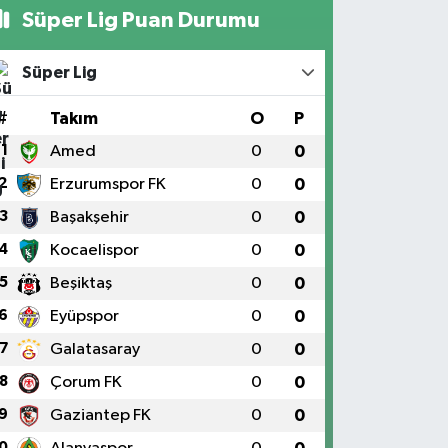
Süper Lig Puan Durumu
Süper Lig
#
Takım
O
P
1
Amed
0
0
2
Erzurumspor FK
0
0
3
Başakşehir
0
0
4
Kocaelispor
0
0
5
Beşiktaş
0
0
6
Eyüpspor
0
0
7
Galatasaray
0
0
8
Çorum FK
0
0
9
Gaziantep FK
0
0
0