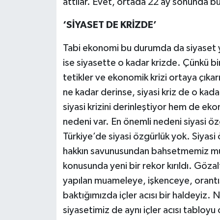
attılar. Evet, ortada 22 ay sonunda bu
‘SİYASET DE KRİZDE’
Tabi ekonomi bu durumda da siyaset y
ise siyasette o kadar krizde. Çünkü bi
tetikler ve ekonomik krizi ortaya çıkar
ne kadar derinse, siyasi kriz de o kada
siyasi krizini derinleştiyor hem de ek
nedeni var. En önemli nedeni siyasi öz
Türkiye’de siyasi özgürlük yok. Siyasi
hakkın savunusundan bahsetmemiz mümkü
konusunda yeni bir rekor kırıldı. Gözal
yapılan muameleye, işkenceye, orantıs
baktığımızda içler acısı bir haldeyiz. N
siyasetimiz de aynı içler acısı tabloyu