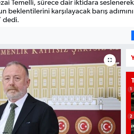
ai Temelli, sürece dair iktidara seslenerek
n beklentilerini karşılayacak barış adımını 
 dedi.
Y
1
2