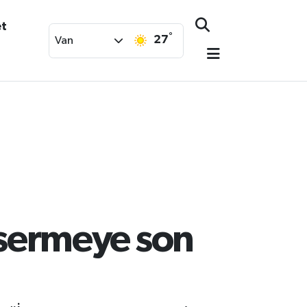
et
°
27
Van
n sermeye son