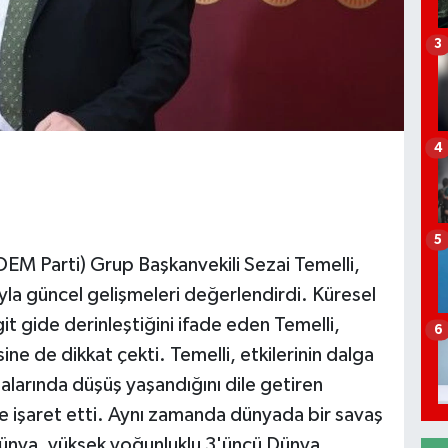
3
4
5
(DEM Parti) Grup Başkanvekili Sezai Temelli,
yla güncel gelişmeleri değerlendirdi. Küresel
t gide derinleştiğini ifade eden Temelli,
6
e de dikkat çekti. Temelli, etkilerinin dalga
alarında düşüş yaşandığını dile getiren
e işaret etti. Aynı zamanda dünyada bir savaş
“Dünya, yüksek yoğunluklu 3'üncü Dünya