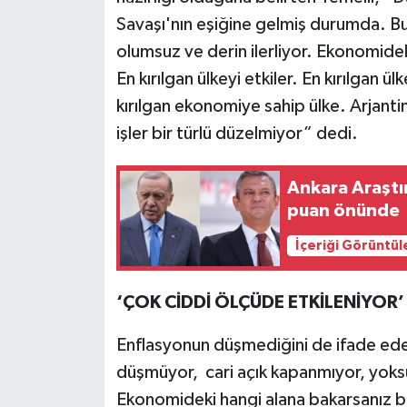
Savaşı'nın eşiğine gelmiş durumda. Bu 
olumsuz ve derin ilerliyor. Ekonomideki
En kırılgan ülkeyi etkiler. En kırılgan
kırılgan ekonomiye sahip ülke. Arjantin
işler bir türlü düzelmiyor” dedi.
Ankara Araştı
puan önünde
İçeriği Görüntül
‘ÇOK CİDDİ ÖLÇÜDE ETKİLENİYOR’
Enflasyonun düşmediğini de ifade eden
düşmüyor, cari açık kapanmıyor, yoksu
Ekonomideki hangi alana bakarsanız bakı