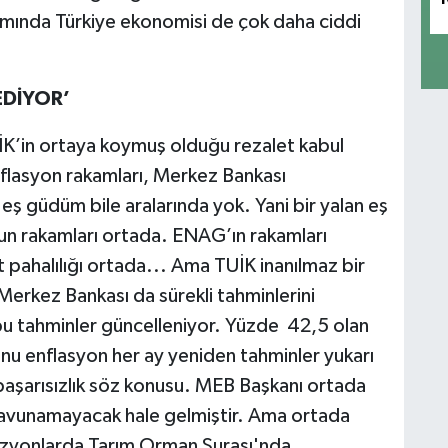
mında Türkiye ekonomisi de çok daha ciddi
EDİYOR’
ÜİK’in ortaya koymuş olduğu rezalet kabul
enflasyon rakamları, Merkez Bankası
a eş güdüm bile aralarında yok. Yani bir yalan eş
n rakamları ortada. ENAG’ın rakamları
 pahalılığı ortada... Ama TUİK inanılmaz bir
erkez Bankası da sürekli tahminlerini
bu tahminler güncelleniyor. Yüzde 42,5 olan
sonu enflasyon her ay yeniden tahminler yukarı
başarısızlık söz konusu. MEB Başkanı ortada
e savunamayacak hale gelmiştir. Ama ortada
izyonlarda Tarım Orman Şurası'nda