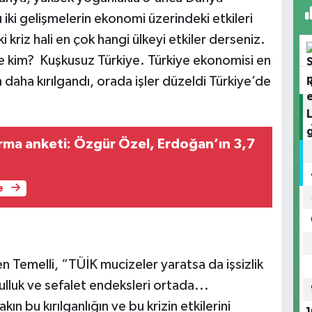
iki gelişmelerin ekonomi üzerindeki etkileri
 kriz hali en çok hangi ülkeyi etkiler derseniz.
 ülke kim? Kuşkusuz Türkiye. Türkiye ekonomisi en
 daha kırılgandı, orada işler düzeldi Türkiye’de
rma anketi: Özgür Özel, Erdoğan’ın 3,7
e
 Temelli, “TÜİK mucizeler yaratsa da işsizlik
lluk ve sefalet endeksleri ortada...
n bu kırılganlığın ve bu krizin etkilerini
1