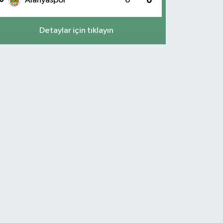
Alanyaspor
0
0
Detaylar için tıklayın