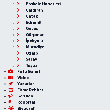
Başkale Haberleri
Çaldıran
Çatak
Edremit
Gevaş
Gürpınar
İpekyolu
Muradiye
Özalp
Saray
Tuşba
Foto Galeri
Video
Yazarlar
Firma Rehberi
Seri İlan
Röportaj
Biyografi