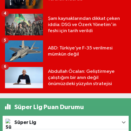
4
Şam kaynaklarından dikkat çeken
iddia: DSG ve Özerk Yönetim'in
feshi için tarih verildi
5
ABD: Türkiye’ye F-35 verilmesi
mümkün değil
6
Abdullah Öcalan: Geliştirmeye
çalıştığım bir anın değil
önümüzdeki yüzyılın stratejisi
Süper Lig Puan Durumu
Süper Lig