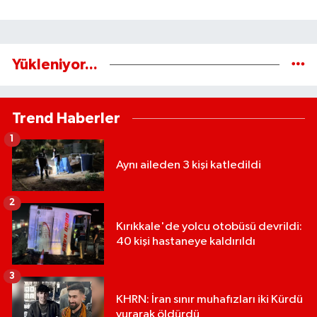
Yükleniyor...
Trend Haberler
1
Aynı aileden 3 kişi katledildi
2
Kırıkkale'de yolcu otobüsü devrildi:
40 kişi hastaneye kaldırıldı
3
KHRN: İran sınır muhafızları iki Kürdü
vurarak öldürdü