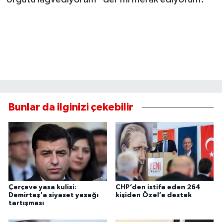
Bunlar da ilginizi çekebilir
Çerçeve yasa kulisi:
CHP’den istifa eden 264
Demirtaş'a siyaset yasağı
kişiden Özel’e destek
tartışması