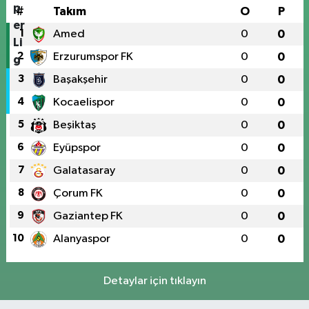
#
Takım
O
P
1
Amed
0
0
2
Erzurumspor FK
0
0
3
Başakşehir
0
0
4
Kocaelispor
0
0
5
Beşiktaş
0
0
6
Eyüpspor
0
0
7
Galatasaray
0
0
8
Çorum FK
0
0
9
Gaziantep FK
0
0
10
Alanyaspor
0
0
Detaylar için tıklayın