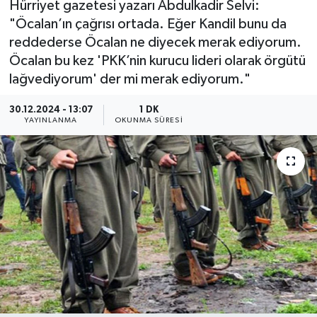
Hürriyet gazetesi yazarı Abdulkadir Selvi:
"Öcalan’ın çağrısı ortada. Eğer Kandil bunu da
reddederse Öcalan ne diyecek merak ediyorum.
Öcalan bu kez 'PKK’nin kurucu lideri olarak örgütü
lağvediyorum' der mi merak ediyorum."
30.12.2024 - 13:07
1 DK
YAYINLANMA
OKUNMA SÜRESI