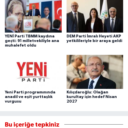
YENİ Parti TBMM kaydına
DEM Parti İmralı Heyeti AKP
geçti: 91 milletvekiliyle ana
yetkilileriyle bir araya geldi
muhalefet oldu
Yeni Parti programınında
Kılıçdaroğlu: Olağan
anadil ve eşit yurttaşlık
kurultay için hedef Nisan
vurgusu
2027
Bu içeriğe tepkiniz