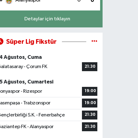
Alanyaspor
0
0
Detaylar için tıklayın
Süper Lig Fikstür
4 Ağustos, Cuma
alatasaray - Çorum FK
21:30
5 Ağustos, Cumartesi
onyaspor - Rizespor
19:00
asımpaşa - Trabzonspor
19:00
ençlerbirliği S.K. - Fenerbahçe
21:30
aziantep FK - Alanyaspor
21:30