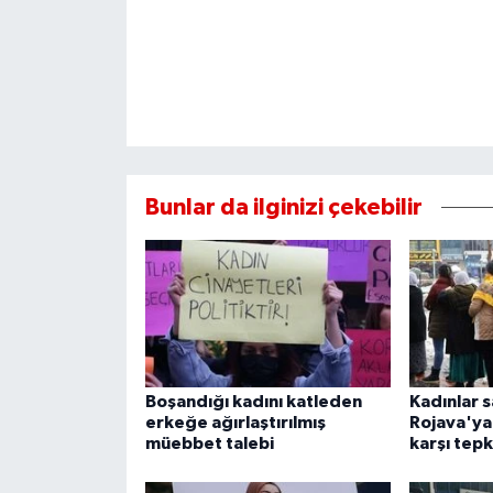
Bunlar da ilginizi çekebilir
Boşandığı kadını katleden
Kadınlar s
erkeğe ağırlaştırılmış
Rojava'ya 
müebbet talebi
karşı tepk