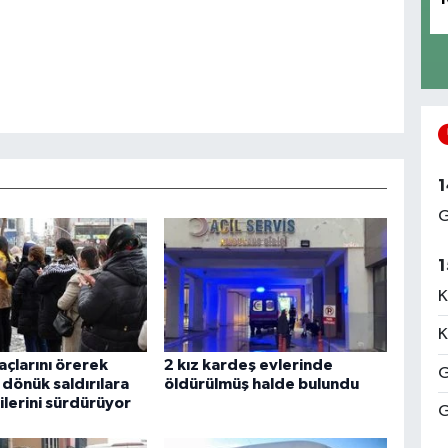
1
G
1
K
K
açlarını örerek
2 kız kardeş evlerinde
G
dönük saldırılara
öldürülmüş halde bulundu
ilerini sürdürüyor
G