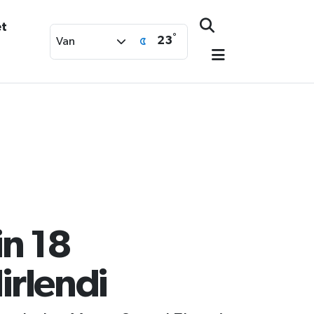
et
°
23
Van
in 18
irlendi