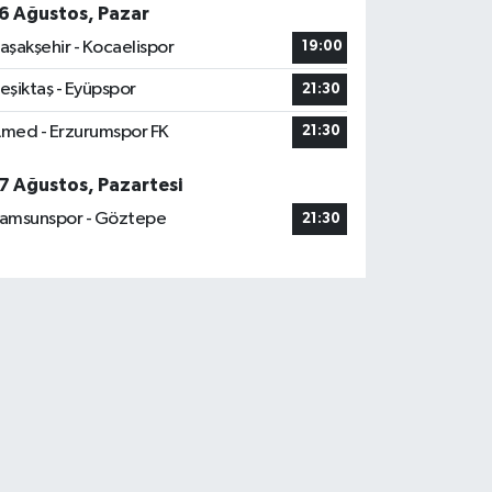
6 Ağustos, Pazar
aşakşehir - Kocaelispor
19:00
eşiktaş - Eyüpspor
21:30
med - Erzurumspor FK
21:30
7 Ağustos, Pazartesi
amsunspor - Göztepe
21:30