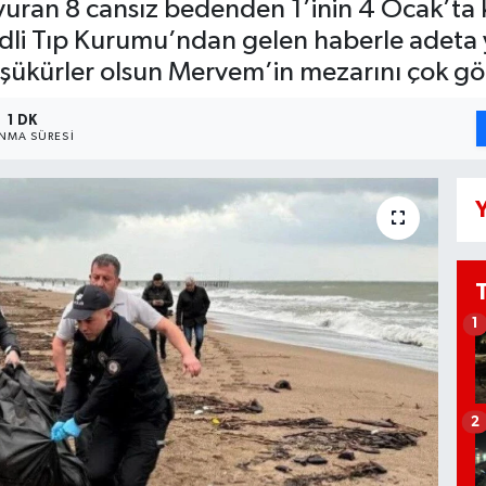
 vuran 8 cansız bedenden 1’inin 4 Ocak’ta
 Adli Tıp Kurumu’ndan gelen haberle adet
şükürler olsun Mervem’in mezarını çok gö
1 DK
NMA SÜRESI
Y
1
2