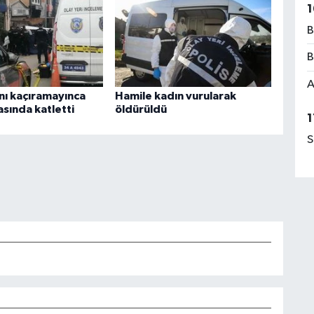
1
B
B
A
ını kaçıramayınca
Hamile kadın vurularak
sında katletti
öldürüldü
1
S