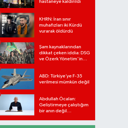
hastaneye kaldırıldı
KHRN: İran sınır
muhafızları iki Kürdü
vurarak öldürdü
Şam kaynaklarından
dikkat çeken iddia: DSG
ve Özerk Yönetim'in
feshi için tarih verildi
ABD: Türkiye’ye F-35
verilmesi mümkün değil
Abdullah Öcalan:
Geliştirmeye çalıştığım
bir anın değil
önümüzdeki yüzyılın
stratejisi