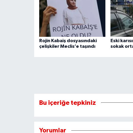
Rojin Kabaiş dosyasındaki
Eski karıs
çelişkiler Meclis’e taşındı
sokak orta
Bu içeriğe tepkiniz
Yorumlar