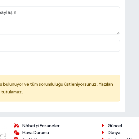
ş bulunuyor ve tüm sorumluluğu üstleniyorsunuz. Yazılan
u tutulamaz.
Nöbetçi Eczaneler
Güncel
Hava Durumu
Dünya