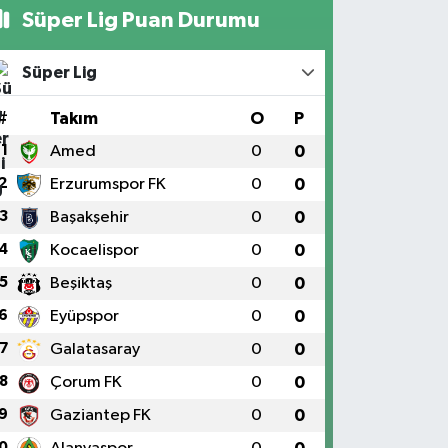
Süper Lig Puan Durumu
Süper Lig
#
Takım
O
P
1
Amed
0
0
2
Erzurumspor FK
0
0
3
Başakşehir
0
0
4
Kocaelispor
0
0
5
Beşiktaş
0
0
6
Eyüpspor
0
0
7
Galatasaray
0
0
8
Çorum FK
0
0
9
Gaziantep FK
0
0
0