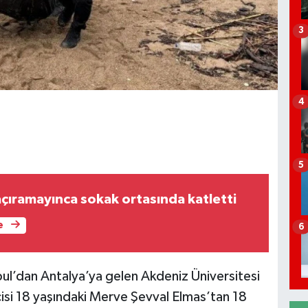
3
4
5
kaçıramayınca sokak ortasında katletti
e
6
nbul’dan Antalya’ya gelen Akdeniz Üniversitesi
isi 18 yaşındaki Merve Şevval Elmas’tan 18