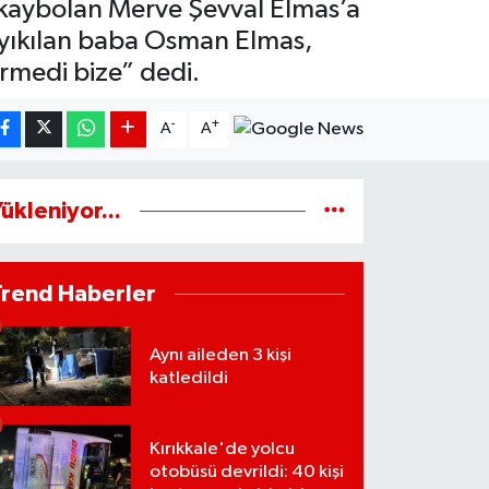
 kaybolan Merve Şevval Elmas’a
a yıkılan baba Osman Elmas,
rmedi bize” dedi.
-
+
A
A
ükleniyor...
Trend Haberler
Aynı aileden 3 kişi
katledildi
Kırıkkale'de yolcu
otobüsü devrildi: 40 kişi