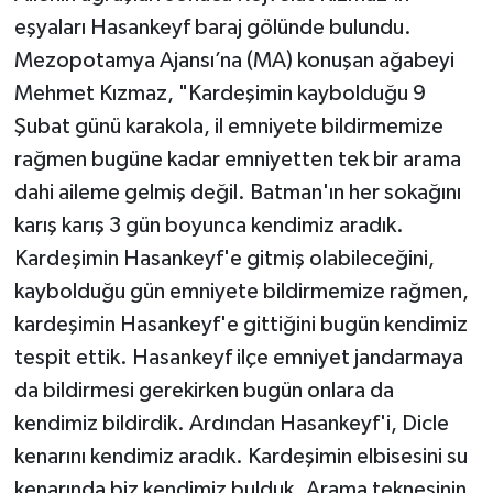
eşyaları Hasankeyf baraj gölünde bulundu.
Mezopotamya Ajansı’na (MA) konuşan ağabeyi
Mehmet Kızmaz, "Kardeşimin kaybolduğu 9
Şubat günü karakola, il emniyete bildirmemize
rağmen bugüne kadar emniyetten tek bir arama
dahi aileme gelmiş değil. Batman'ın her sokağını
karış karış 3 gün boyunca kendimiz aradık.
Kardeşimin Hasankeyf'e gitmiş olabileceğini,
kaybolduğu gün emniyete bildirmemize rağmen,
kardeşimin Hasankeyf'e gittiğini bugün kendimiz
tespit ettik. Hasankeyf ilçe emniyet jandarmaya
da bildirmesi gerekirken bugün onlara da
kendimiz bildirdik. Ardından Hasankeyf'i, Dicle
kenarını kendimiz aradık. Kardeşimin elbisesini su
kenarında biz kendimiz bulduk. Arama teknesinin