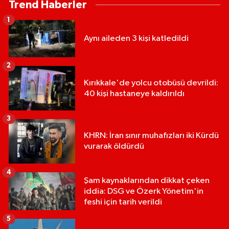
Trend Haberler
1
Aynı aileden 3 kişi katledildi
2
Kırıkkale'de yolcu otobüsü devrildi:
40 kişi hastaneye kaldırıldı
3
KHRN: İran sınır muhafızları iki Kürdü
vurarak öldürdü
4
Şam kaynaklarından dikkat çeken
iddia: DSG ve Özerk Yönetim'in
feshi için tarih verildi
5