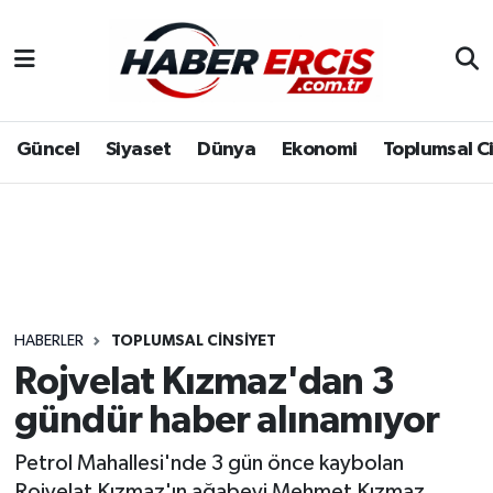
Güncel
Siyaset
Dünya
Ekonomi
Toplumsal C
HABERLER
TOPLUMSAL CINSIYET
Rojvelat Kızmaz'dan 3
gündür haber alınamıyor
Petrol Mahallesi'nde 3 gün önce kaybolan
Rojvelat Kızmaz'ın ağabeyi Mehmet Kızmaz,