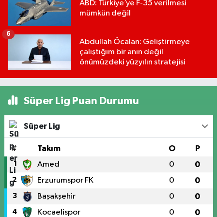
ABD: Türkiye’ye F-35 verilmesi
mümkün değil
6
Abdullah Öcalan: Geliştirmeye
çalıştığım bir anın değil
önümüzdeki yüzyılın stratejisi
Süper Lig Puan Durumu
Süper Lig
#
Takım
O
P
1
Amed
0
0
2
Erzurumspor FK
0
0
3
Başakşehir
0
0
4
Kocaelispor
0
0