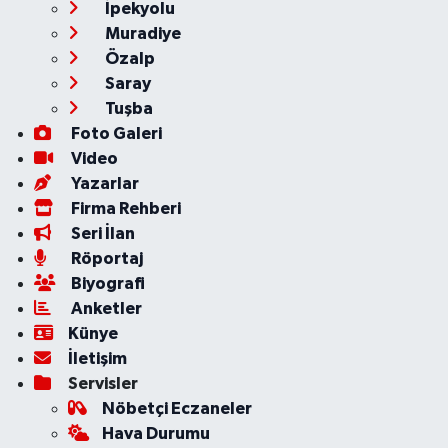
İpekyolu
Muradiye
Özalp
Saray
Tuşba
Foto Galeri
Video
Yazarlar
Firma Rehberi
Seri İlan
Röportaj
Biyografi
Anketler
Künye
İletişim
Servisler
Nöbetçi Eczaneler
Hava Durumu