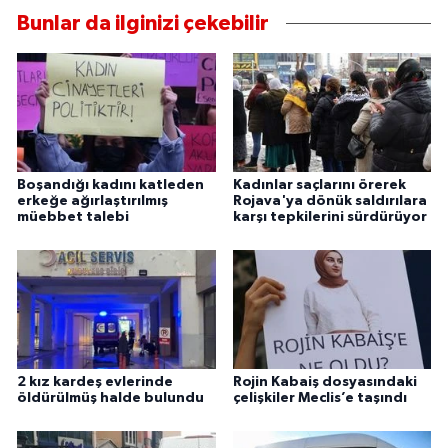
Bunlar da ilginizi çekebilir
Boşandığı kadını katleden
Kadınlar saçlarını örerek
erkeğe ağırlaştırılmış
Rojava'ya dönük saldırılara
müebbet talebi
karşı tepkilerini sürdürüyor
2 kız kardeş evlerinde
Rojin Kabaiş dosyasındaki
öldürülmüş halde bulundu
çelişkiler Meclis’e taşındı