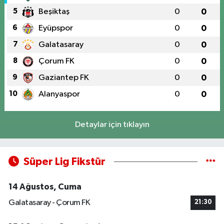
5
Beşiktaş
0
0
6
Eyüpspor
0
0
7
Galatasaray
0
0
8
Çorum FK
0
0
9
Gaziantep FK
0
0
10
Alanyaspor
0
0
Detaylar için tıklayın
Süper Lig Fikstür
14 Ağustos, Cuma
Galatasaray - Çorum FK
21:30