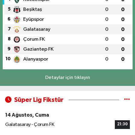
5
Beşiktaş
0
0
6
Eyüpspor
0
0
7
Galatasaray
0
0
8
Çorum FK
0
0
9
Gaziantep FK
0
0
10
Alanyaspor
0
0
Detaylar için tıklayın
Süper Lig Fikstür
14 Ağustos, Cuma
Galatasaray - Çorum FK
21:30