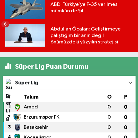
ABD: Türkiye’ye F-35 verilmesi
mümkün değil
6
Abdullah Öcalan: Geliştirmeye
çalıştığım bir anın değil
önümüzdeki yüzyılın stratejisi
Süper Lig Puan Durumu
Süper Lig
#
Takım
O
P
1
Amed
0
0
2
Erzurumspor FK
0
0
3
Başakşehir
0
0
4
Kocaelispor
0
0