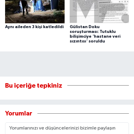
Aynı aileden 3 kişi katledildi
Gülistan Doku
soruşturması: Tutuklu
bilişimciye 'hastane veri
sızıntısı' soruldu
Bu içeriğe tepkiniz
Yorumlar