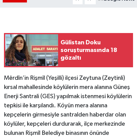
Gülistan Doku
soruşturmasında 18
gözaltı
Mêrdîn’in Rişmîl (Yeşilli) ilçesi Zeytuna (Zeytinli)
kırsal mahallesinde köylülerin mera alanına Güneş
Enerji Santrali (GES) yapılmak istenmesi köylülerin
tepkisi ile karşılandı. Köyün mera alanına
kepçelerin girmesiyle santralden haberdar olan
köylüler, kepçeleri durdurarak, ilçe merkezinde
bulunan Rişmîl Belediye binasının önünde