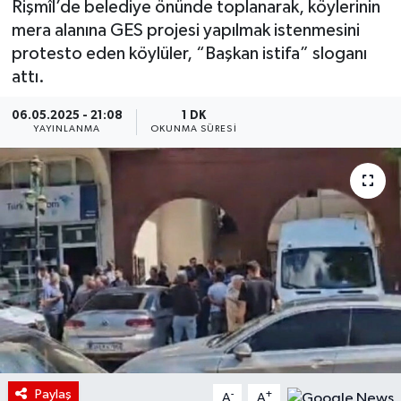
Rişmîl’de belediye önünde toplanarak, köylerinin
mera alanına GES projesi yapılmak istenmesini
protesto eden köylüler, “Başkan istifa” sloganı
attı.
06.05.2025 - 21:08
1 DK
YAYINLANMA
OKUNMA SÜRESI
Paylaş
-
+
A
A