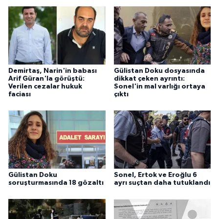
Demirtaş, Narin'in babası
Gülistan Doku dosyasında
Arif Güran'la görüştü:
dikkat çeken ayrıntı:
Verilen cezalar hukuk
Sonel'in mal varlığı ortaya
faciası
çıktı
Gülistan Doku
Sonel, Ertok ve Eroğlu 6
soruşturmasında 18 gözaltı
ayrı suçtan daha tutuklandı