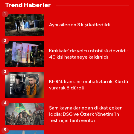
Trend Haberler
1
Aynı aileden 3 kişi katledildi
2
Kırıkkale'de yolcu otobüsü devrildi:
40 kişi hastaneye kaldırıldı
3
KHRN: İran sınır muhafızları iki Kürdü
vurarak öldürdü
4
Şam kaynaklarından dikkat çeken
iddia: DSG ve Özerk Yönetim'in
feshi için tarih verildi
5