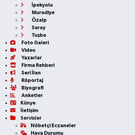
İpekyolu
Muradiye
Özalp
Saray
Tuşba
Foto Galeri
Video
Yazarlar
Firma Rehberi
Seri İlan
Röportaj
Biyografi
Anketler
Künye
İletişim
Servisler
Nöbetçi Eczaneler
Hava Durumu