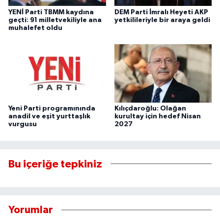
YENİ Parti TBMM kaydına
DEM Parti İmralı Heyeti AKP
geçti: 91 milletvekiliyle ana
yetkilileriyle bir araya geldi
muhalefet oldu
Yeni Parti programınında
Kılıçdaroğlu: Olağan
anadil ve eşit yurttaşlık
kurultay için hedef Nisan
vurgusu
2027
Bu içeriğe tepkiniz
Yorumlar