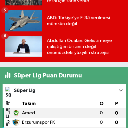
feshi için tarih verildi
5
ABD: Türkiye’ye F-35 verilmesi
mümkün değil
6
Abdullah Öcalan: Geliştirmeye
çalıştığım bir anın değil
önümüzdeki yüzyılın stratejisi
Süper Lig Puan Durumu
Süper Lig
#
Takım
O
P
1
Amed
0
0
2
Erzurumspor FK
0
0