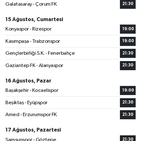
Galatasaray - Çorum FK
21:30
15 Ağustos, Cumartesi
Konyaspor - Rizespor
19:00
Kasımpaşa - Trabzonspor
19:00
Gençlerbirliği S.K. - Fenerbahçe
21:30
Gaziantep FK - Alanyaspor
21:30
16 Ağustos, Pazar
Başakşehir - Kocaelispor
19:00
Beşiktaş - Eyüpspor
21:30
Amed - Erzurumspor FK
21:30
17 Ağustos, Pazartesi
Samsunspor - Göztepe
21:30