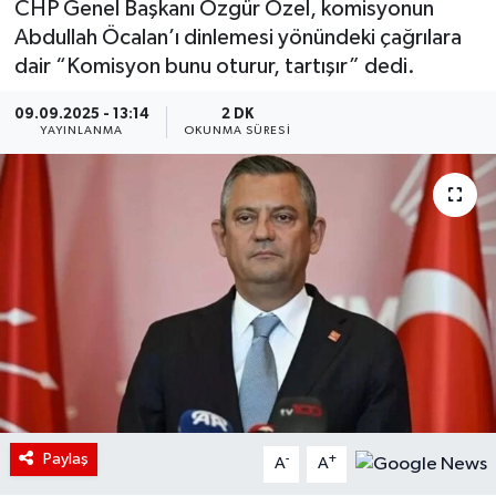
CHP Genel Başkanı Özgür Özel, komisyonun
Abdullah Öcalan’ı dinlemesi yönündeki çağrılara
dair “Komisyon bunu oturur, tartışır” dedi.
09.09.2025 - 13:14
2 DK
YAYINLANMA
OKUNMA SÜRESI
Paylaş
-
+
A
A