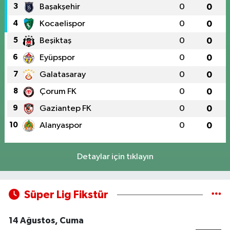
3
Başakşehir
0
0
4
Kocaelispor
0
0
5
Beşiktaş
0
0
6
Eyüpspor
0
0
7
Galatasaray
0
0
8
Çorum FK
0
0
9
Gaziantep FK
0
0
10
Alanyaspor
0
0
Detaylar için tıklayın
Süper Lig Fikstür
14 Ağustos, Cuma