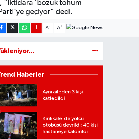
n, “İktidara ‘bozuk tohum
Parti'ye geçiyor" dedi.
-
+
A
A
ükleniyor...
Trend Haberler
Aynı aileden 3 kişi
katledildi
Kırıkkale'de yolcu
otobüsü devrildi: 40 kişi
hastaneye kaldırıldı