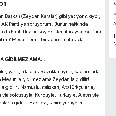
B
YOR
B
an Başkan (Zeydan Karalar) gibi yatıyor çıkıyor,
A
. AK Parti'ye soruyorum. Bunun hakkında
a Fatih Ünal'ın söyledikleri iftiraysa, bu iftira
1
il mi? Mesut temiz bir adamsa, iftirada
S
 GİDİLMEZ AMA...
r, yanlışı da olur. Bozuklar ayrılır, sağlamlarla
 Mesut'la gidilmez ama Zeydan'la gidilir!
a gidilir! Namuslu, çalışkan, Atatürkçülerle,
sıyla solcusuyla, Kürdüyle, Türküyle, Alevisiyle
sanlarla gidilir! Hadi başkanım yürüyelim