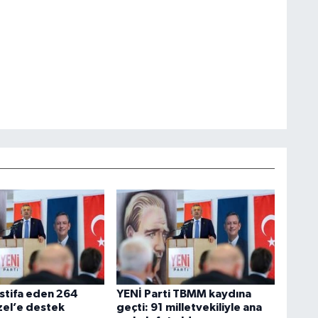
stifa eden 264
YENİ Parti TBMM kaydına
zel’e destek
geçti: 91 milletvekiliyle ana