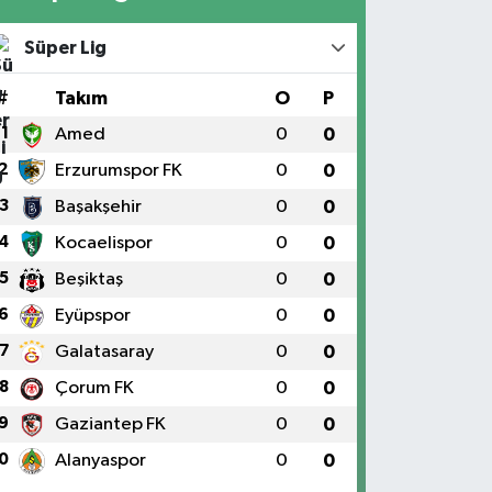
Süper Lig
#
Takım
O
P
1
Amed
0
0
2
Erzurumspor FK
0
0
3
Başakşehir
0
0
4
Kocaelispor
0
0
5
Beşiktaş
0
0
6
Eyüpspor
0
0
7
Galatasaray
0
0
8
Çorum FK
0
0
9
Gaziantep FK
0
0
0
Alanyaspor
0
0