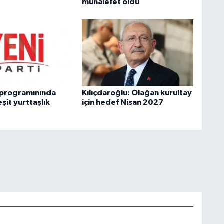
muhalefet oldu
i programınında
Kılıçdaroğlu: Olağan kurultay
eşit yurttaşlık
için hedef Nisan 2027