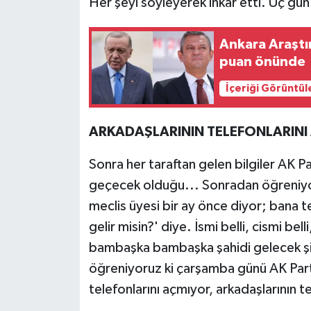
Her şeyi söyleyerek inkar etti. Üç gü
Ankara Araştı
puan önünde
İçeriği Görüntül
ARKADAŞLARININ TELEFONLARINI
Sonra her taraftan gelen bilgiler AK Pa
geçecek olduğu... Sonradan öğreniyor
meclis üyesi bir ay önce diyor; bana t
gelir misin?' diye. İsmi belli, cismi bel
bambaşka bambaşka şahidi gelecek şim
öğreniyoruz ki çarşamba günü AK Parti'y
telefonlarını açmıyor, arkadaşlarının t