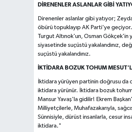
DİRENENLER ASLANLAR GİBİ YATI
Direnenler aslanlar gibi yatıyor; Zeyd
öbürü topuklayıp AK Parti'ye geçiyor
Turgut Altınok'un, Osman Gökçek'in ya d
siyasetinde suçüstü yakalandınız, değ
suçüstü yakalandınız.
İKTİDARA BOZUK TOHUM MESUT'LA
İktidara yürüyen partinin doğrusu da olu
iktidara yürünür. İktidara bozuk tohum
Mansur Yavaş'la gidilir! Ekrem Başkan'l
Milliyetçilerle, Muhafazakarıyla, sağcı
Sünnisiyle, dürüst insanlarla, cesur in
iktidara."