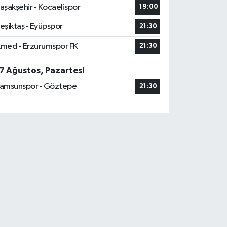
aşakşehir - Kocaelispor
19:00
eşiktaş - Eyüpspor
21:30
med - Erzurumspor FK
21:30
7 Ağustos, Pazartesi
amsunspor - Göztepe
21:30