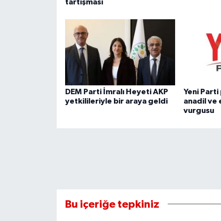
tartışması
DEM Parti İmralı Heyeti AKP
Yeni Part
yetkilileriyle bir araya geldi
anadil ve 
vurgusu
Bu içeriğe tepkiniz