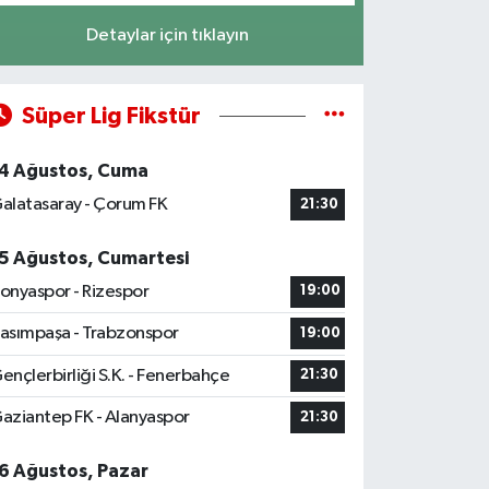
Detaylar için tıklayın
Süper Lig Fikstür
4 Ağustos, Cuma
alatasaray - Çorum FK
21:30
5 Ağustos, Cumartesi
onyaspor - Rizespor
19:00
asımpaşa - Trabzonspor
19:00
ençlerbirliği S.K. - Fenerbahçe
21:30
aziantep FK - Alanyaspor
21:30
6 Ağustos, Pazar