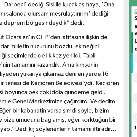
 'Darbeci' dediği Sisi ile kucaklaşmaya, 'Ona
ı salonda olursam meşrulaştırırım' dediği
z de deprem bölgesindeydik" dedi.
 Özarslan'ın CHP'den istifasına ilişkin de
tidar milletin huzurunu bozdu, ekmeğini
i seçimlerde de ilk kez yenildi. Tabii
e'nin tamamını kazandık. Ama kimsenin
diyeden yukarıya çıkamaz denilen yerde 16
ir tanesi de Keçiören Belediyesi'ydi. Keçiören
si boyunca pek çok iddia gündeme geldi.
ndemle Genel Merkezimize çağırdım. Ve dedim
 Eğer bir kabahatin varsa şimdi söyle, bizim
ye bize umudunu bağlamış, eğer korktuğun bir
1
yap.’ Dedi ki; söylenenlerin tamamı iftiradır…