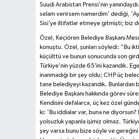
Suudi Arabistan Prensi'nin yanındaydı.
selam verirsem namerdim' dediği, 'Ayn
Sisi’ye iltifatlar etmeye gitmişti; bi
Özel, Keçiören Belediye Başkanı Mesut
konuştu. Özel, şunları söyledi: "Bu ik
küçülttü ve bunun sonucunda son girdiğ
Türkiye'nin yüzde 65'ini kazandık. Eg
inanmadığı bir şey oldu; CHP üç bele
tane belediyeyi kazandık. Bunlardan b
Belediye Başkanı hakkında görev süre
Kendisini defalarca, üç kez özel gü
ki: 'Bu iddialar var, buna ne diyorsun?
yolsuzluk yapanla işimiz olmaz. Türki
şey varsa bunu bize söyle ve gereğini 