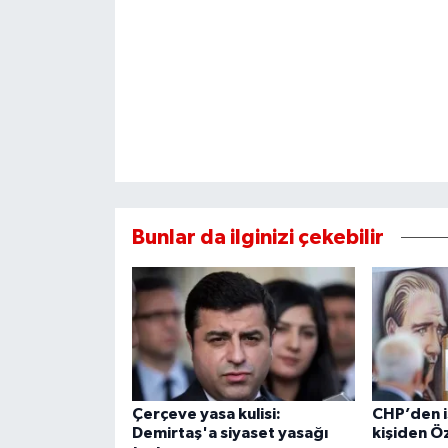
Bunlar da ilginizi çekebilir
Çerçeve yasa kulisi:
CHP’den i
Demirtaş'a siyaset yasağı
kişiden Ö