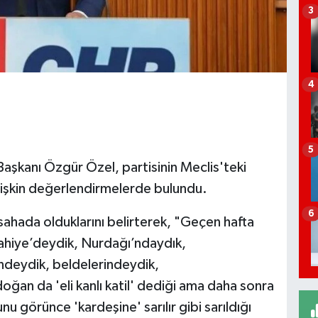
3
4
5
aşkanı Özgür Özel, partisinin Meclis'teki
lişkin değerlendirmelerde bulundu.
6
ahada olduklarını belirterek, "Geçen hafta
slahiye’deydik, Nurdağı’ndaydık,
ndeydik, beldelerindeydik,
an da 'eli kanlı katil' dediği ama daha sonra
nu görünce 'kardeşine' sarılır gibi sarıldığı