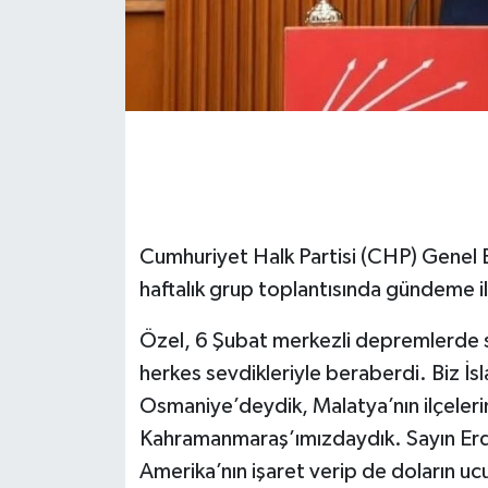
Cumhuriyet Halk Partisi (CHP) Genel B
haftalık grup toplantısında gündeme i
Özel, 6 Şubat merkezli depremlerde s
herkes sevdikleriyle beraberdi. Biz İ
Osmaniye’deydik, Malatya’nın ilçeleri
Kahramanmaraş’ımızdaydık. Sayın Erdoğ
Amerika’nın işaret verip de doların ucu