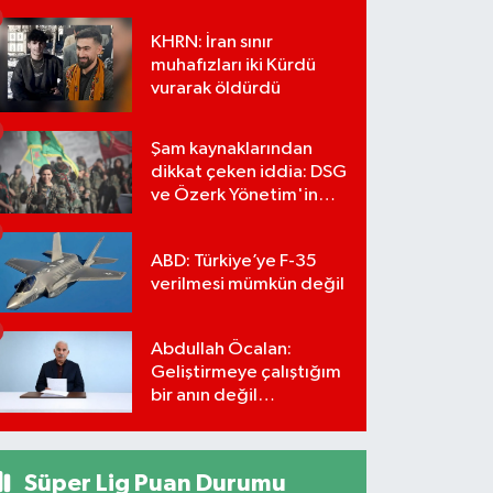
KHRN: İran sınır
muhafızları iki Kürdü
vurarak öldürdü
Şam kaynaklarından
dikkat çeken iddia: DSG
ve Özerk Yönetim'in
feshi için tarih verildi
ABD: Türkiye’ye F-35
verilmesi mümkün değil
Abdullah Öcalan:
Geliştirmeye çalıştığım
bir anın değil
önümüzdeki yüzyılın
stratejisi
Süper Lig Puan Durumu