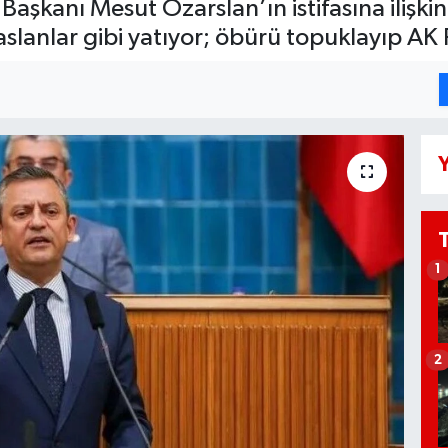
aşkanı Mesut Özarslan’ın istifasına ilişki
aslanlar gibi yatıyor; öbürü topuklayıp AK 
Y
1
2