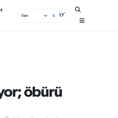
et
°
17
Van
ıyor; öbürü