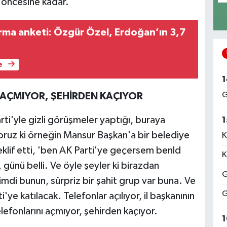
n öncesine kadar.
rma anketi: Özgür Özel, Erdoğan’ın 3,7
e
1
G
 AÇMIYOR, ŞEHİRDEN KAÇIYOR
rti'yle gizli görüşmeler yaptığı, buraya
1
uz ki örneğin Mansur Başkan'a bir belediye
K
eklif etti, 'ben AK Parti'ye geçersem benld
K
li, günü belli. Ve öyle şeyler ki birazdan
G
di bunun, sürpriz bir şahit grup var buna. Ve
G
e katılacak. Telefonlar açılıyor, il başkanının
elefonlarını açmıyor, şehirden kaçıyor.
1