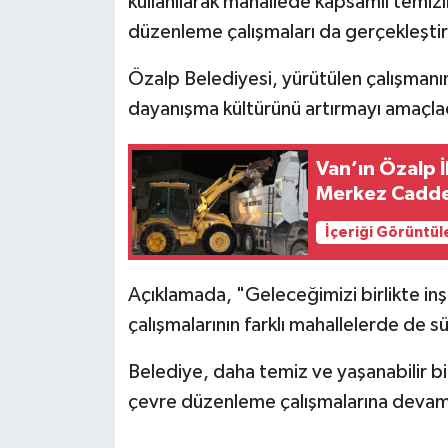
kullanılarak mahallede kapsamlı temizli
düzenleme çalışmaları da gerçekleştiri
Özalp Belediyesi, yürütülen çalışmanın
dayanışma kültürünü artırmayı amaçladı
Van’ın Özalp İ
Merkez Cadde
İçeriği Görüntül
Açıklamada, "Geleceğimizi birlikte inşa
çalışmalarının farklı mahallelerde de s
Belediye, daha temiz ve yaşanabilir b
çevre düzenleme çalışmalarına devam 