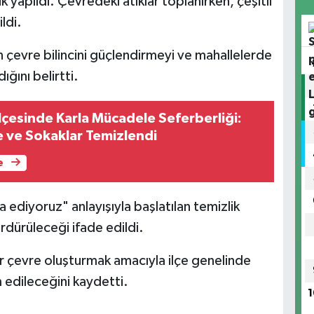
k yapıldı. Çevredeki atıklar toplanırken, çeşitli
ldi.
 çevre bilincini güçlendirmeyi ve mahallelerde
ğını belirtti.
lçesinde Karla Mücadele Seferberliği:
 ve Sokaklar Temizlendi
e
 ediyoruz" anlayışıyla başlatılan temizlik
ürdürüleceği ifade edildi.
ir çevre oluşturmak amacıyla ilçe genelinde
edileceğini kaydetti.
1