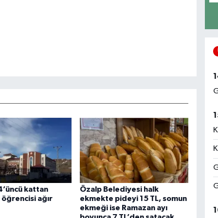
1
G
1
K
K
G
G
4’üncü kattan
Özalp Belediyesi halk
 öğrencisi ağır
ekmekte pideyi 15 TL, somun
ekmeği ise Ramazan ayı
1
boyunca 7 TL’den satacak