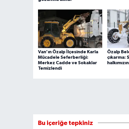
Van’ın Özalp İlçesinde Karla
Özalp Bel
Mücadele Seferberliği:
çıkarma: 
Merkez Cadde ve Sokaklar
halkımızı
Temizlendi
Bu içeriğe tepkiniz