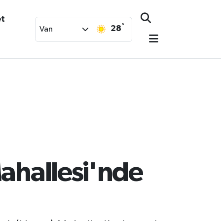
et
°
28
Van
ahallesi'nde