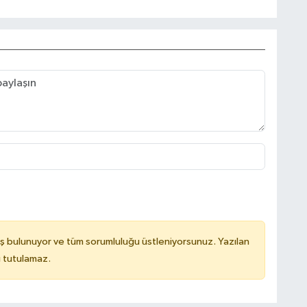
ş bulunuyor ve tüm sorumluluğu üstleniyorsunuz. Yazılan
u tutulamaz.