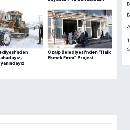
B
B
A
1
S
ediyesi’nden
Özalp Belediyesi’nden “Halk
Sahadayız,
Ekmek Fırını” Projesi
n yanındayız