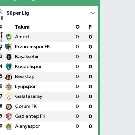
Süper Lig
#
Takım
O
P
1
Amed
0
0
2
Erzurumspor FK
0
0
3
Başakşehir
0
0
4
Kocaelispor
0
0
5
Beşiktaş
0
0
6
Eyüpspor
0
0
7
Galatasaray
0
0
8
Çorum FK
0
0
9
Gaziantep FK
0
0
0
Alanyaspor
0
0