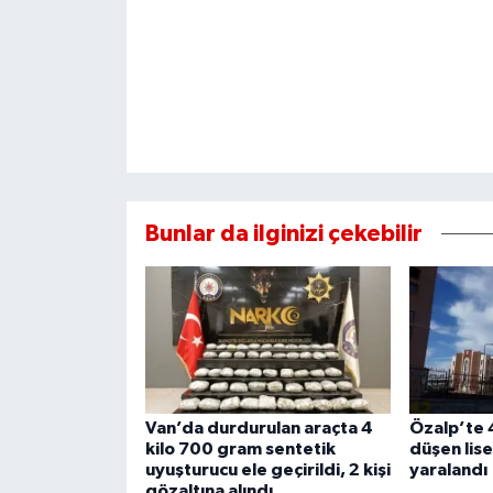
Bunlar da ilginizi çekebilir
Van’da durdurulan araçta 4
Özalp’te 
kilo 700 gram sentetik
düşen lise
uyuşturucu ele geçirildi, 2 kişi
yaralandı
gözaltına alındı