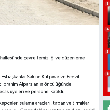
3
4
5
hallesi'nde çevre temizliği ve düzenleme
6
 Eşbaşkanlar Sakine Kutpınar ve Ecevit
t İbrahim Alparslan'ın öncülüğünde
clis üyeleri ve personel katıldı.
pçeler, sulama araçları, tırpan ve tırmıklar