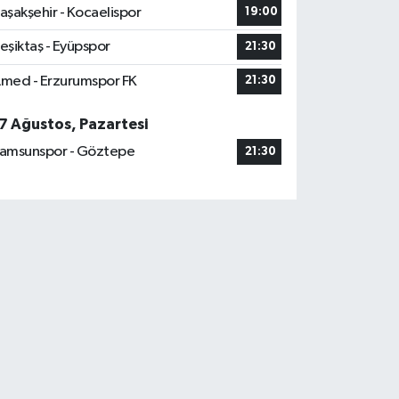
aşakşehir - Kocaelispor
19:00
eşiktaş - Eyüpspor
21:30
med - Erzurumspor FK
21:30
7 Ağustos, Pazartesi
amsunspor - Göztepe
21:30