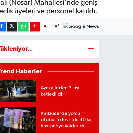
alı (Noşar) Mahallesi'nde geniş
clis üyeleri ve personel katıldı.
-
+
A
A
ükleniyor...
Trend Haberler
Aynı aileden 3 kişi
katledildi
Kırıkkale'de yolcu
otobüsü devrildi: 40 kişi
hastaneye kaldırıldı