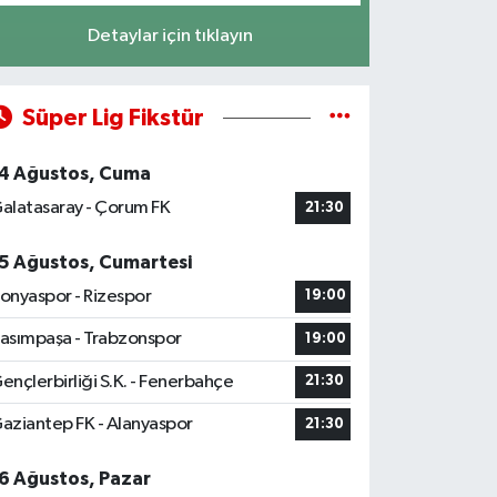
Detaylar için tıklayın
Süper Lig Fikstür
4 Ağustos, Cuma
alatasaray - Çorum FK
21:30
5 Ağustos, Cumartesi
onyaspor - Rizespor
19:00
asımpaşa - Trabzonspor
19:00
ençlerbirliği S.K. - Fenerbahçe
21:30
aziantep FK - Alanyaspor
21:30
6 Ağustos, Pazar