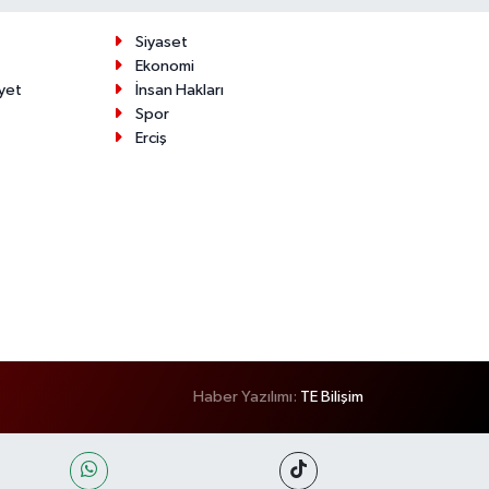
Siyaset
Ekonomi
yet
İnsan Hakları
Spor
Erciş
Haber Yazılımı:
TE Bilişim