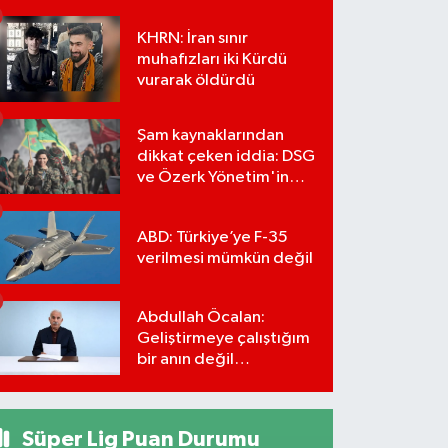
KHRN: İran sınır
muhafızları iki Kürdü
vurarak öldürdü
Şam kaynaklarından
dikkat çeken iddia: DSG
ve Özerk Yönetim'in
feshi için tarih verildi
ABD: Türkiye’ye F-35
verilmesi mümkün değil
Abdullah Öcalan:
Geliştirmeye çalıştığım
bir anın değil
önümüzdeki yüzyılın
stratejisi
Süper Lig Puan Durumu