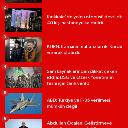
2
Kırıkkale'de yolcu otobüsü devrildi:
40 kişi hastaneye kaldırıldı
3
KHRN: İran sınır muhafızları iki Kürdü
vurarak öldürdü
4
Şam kaynaklarından dikkat çeken
iddia: DSG ve Özerk Yönetim'in
feshi için tarih verildi
5
ABD: Türkiye’ye F-35 verilmesi
mümkün değil
6
Abdullah Öcalan: Geliştirmeye