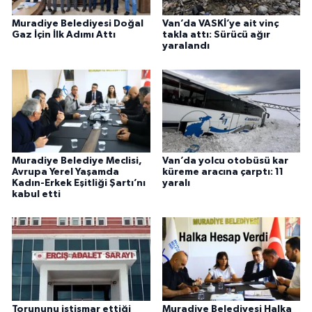
Muradiye Belediyesi Doğal
Van’da VASKİ’ye ait vinç
Gaz İçin İlk Adımı Attı
takla attı: Sürücü ağır
yaralandı
Muradiye Belediye Meclisi,
Van’da yolcu otobüsü kar
Avrupa Yerel Yaşamda
küreme aracına çarptı: 11
Kadın-Erkek Eşitliği Şartı’nı
yaralı
kabul etti
Torununu istismar ettiği
Muradiye Belediyesi Halka