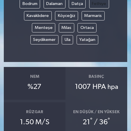
Bodrum
Dalaman
Datça
Fethiye
Kavaklıdere
Köyceğiz
Marmaris
Menteşe
Milas
Ortaca
Seydikemer
Ula
Yatağan
NEM
BASINÇ
%27
1007 HPA
hpa
RÜZGAR
EN DÜŞÜK / EN YÜKSEK
°
°
1.50 M/S
21
/ 36