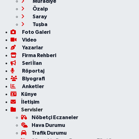
Muradiye
Özalp
Saray
Tuşba
Foto Galeri
Video
Yazarlar
Firma Rehberi
Seri İlan
Röportaj
Biyografi
Anketler
Künye
İletişim
Servisler
Nöbetçi Eczaneler
Hava Durumu
Trafik Durumu