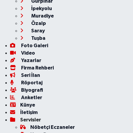
Gürpınar
İpekyolu
Muradiye
Özalp
Saray
Tuşba
Foto Galeri
Video
Yazarlar
Firma Rehberi
Seri İlan
Röportaj
Biyografi
Anketler
Künye
İletişim
Servisler
Nöbetçi Eczaneler