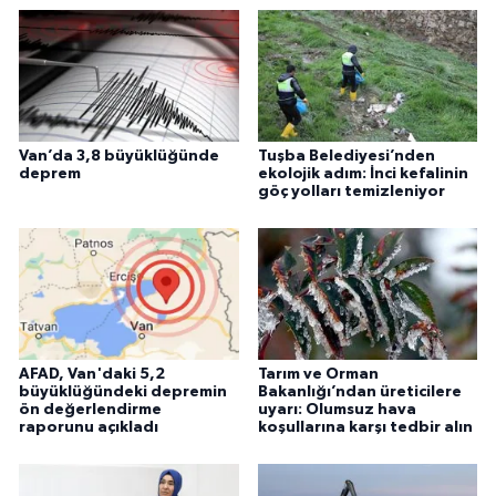
Van’da 3,8 büyüklüğünde
Tuşba Belediyesi’nden
deprem
ekolojik adım: İnci kefalinin
göç yolları temizleniyor
AFAD, Van'daki 5,2
Tarım ve Orman
büyüklüğündeki depremin
Bakanlığı’ndan üreticilere
ön değerlendirme
uyarı: Olumsuz hava
raporunu açıkladı
koşullarına karşı tedbir alın