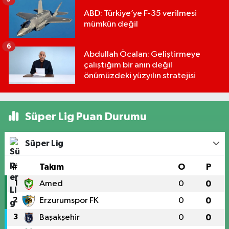
ABD: Türkiye’ye F-35 verilmesi
mümkün değil
6
Abdullah Öcalan: Geliştirmeye
çalıştığım bir anın değil
önümüzdeki yüzyılın stratejisi
Süper Lig Puan Durumu
Süper Lig
#
Takım
O
P
1
Amed
0
0
2
Erzurumspor FK
0
0
3
Başakşehir
0
0