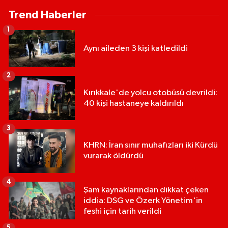
Trend Haberler
1
Aynı aileden 3 kişi katledildi
2
Kırıkkale'de yolcu otobüsü devrildi:
40 kişi hastaneye kaldırıldı
3
KHRN: İran sınır muhafızları iki Kürdü
vurarak öldürdü
4
Şam kaynaklarından dikkat çeken
iddia: DSG ve Özerk Yönetim'in
feshi için tarih verildi
5