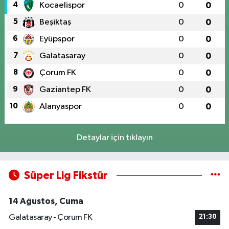
4
Kocaelispor
0
0
5
Beşiktaş
0
0
6
Eyüpspor
0
0
7
Galatasaray
0
0
8
Çorum FK
0
0
9
Gaziantep FK
0
0
10
Alanyaspor
0
0
Detaylar için tıklayın
Süper Lig Fikstür
14 Ağustos, Cuma
Galatasaray - Çorum FK
21:30