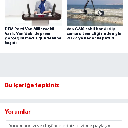
DEM Parti Van Milletvekili
Van Gölü sahil bandı dip
Varlı, Van’daki deprem
çamuru temizliği nedeniyle
gerçeğini meclis gündemine
2027’ye kadar kapatıldı
taşıdı
Bu içeriğe tepkiniz
Yorumlar