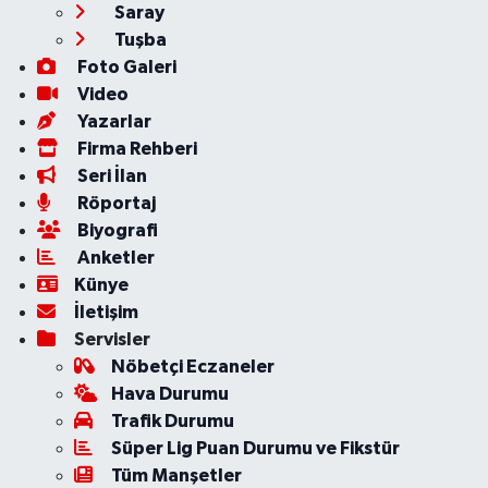
Saray
Tuşba
Foto Galeri
Video
Yazarlar
Firma Rehberi
Seri İlan
Röportaj
Biyografi
Anketler
Künye
İletişim
Servisler
Nöbetçi Eczaneler
Hava Durumu
Trafik Durumu
Süper Lig Puan Durumu ve Fikstür
Tüm Manşetler