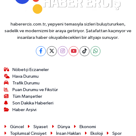
haberercis.com.tr, yepyeni temasıyla sizleri buluştururken,
sadelik ve modernizmi bir araya getiriyor. Şatafattan kaçınıyor ve
insanlara haber okuyabilecekleri bir altyapı sunuyor.
Nöbetçi Eczaneler
Hava Durumu
Trafik Durumu
Puan Durumu ve Fikstür
Tüm Manşetler
Son Dakika Haberleri
Haber Arşivi
Güncel
Siyaset
Dünya
Ekonomi
Toplumsal Cinsiyet
İnsan Hakları
Ekoloji
Spor