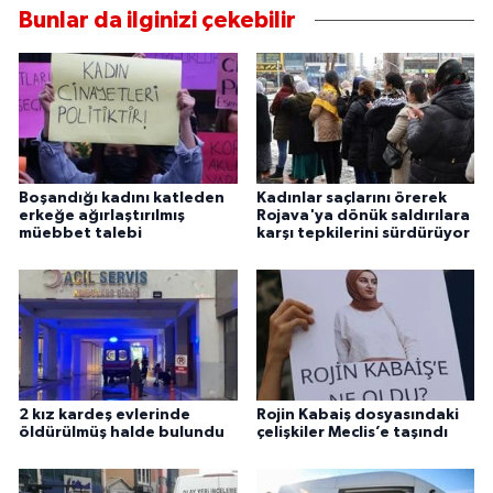
Bunlar da ilginizi çekebilir
Boşandığı kadını katleden
Kadınlar saçlarını örerek
erkeğe ağırlaştırılmış
Rojava'ya dönük saldırılara
müebbet talebi
karşı tepkilerini sürdürüyor
2 kız kardeş evlerinde
Rojin Kabaiş dosyasındaki
öldürülmüş halde bulundu
çelişkiler Meclis’e taşındı