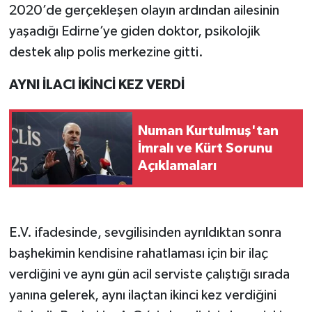
2020’de gerçekleşen olayın ardından ailesinin
yaşadığı Edirne’ye giden doktor, psikolojik
destek alıp polis merkezine gitti.
AYNI İLACI İKİNCİ KEZ VERDİ
Numan Kurtulmuş'tan
İmralı ve Kürt Sorunu
Açıklamaları
E.V. ifadesinde, sevgilisinden ayrıldıktan sonra
başhekimin kendisine rahatlaması için bir ilaç
verdiğini ve aynı gün acil serviste çalıştığı sırada
yanına gelerek, aynı ilaçtan ikinci kez verdiğini