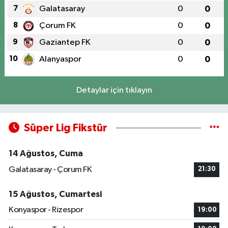
7
Galatasaray
0
0
8
Çorum FK
0
0
9
Gaziantep FK
0
0
10
Alanyaspor
0
0
Detaylar için tıklayın
Süper Lig Fikstür
14 Ağustos, Cuma
Galatasaray - Çorum FK
21:30
15 Ağustos, Cumartesi
Konyaspor - Rizespor
19:00