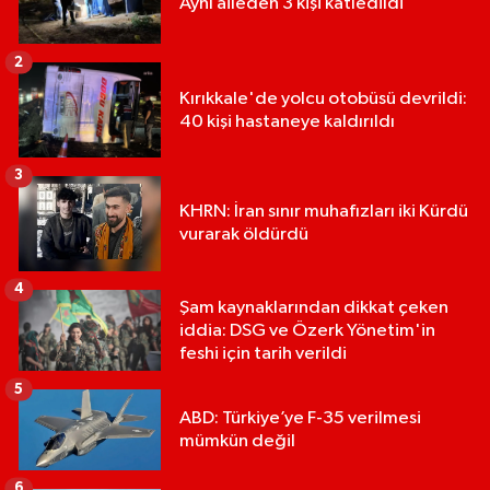
Aynı aileden 3 kişi katledildi
2
Kırıkkale'de yolcu otobüsü devrildi:
40 kişi hastaneye kaldırıldı
3
KHRN: İran sınır muhafızları iki Kürdü
vurarak öldürdü
4
Şam kaynaklarından dikkat çeken
iddia: DSG ve Özerk Yönetim'in
feshi için tarih verildi
5
ABD: Türkiye’ye F-35 verilmesi
mümkün değil
6