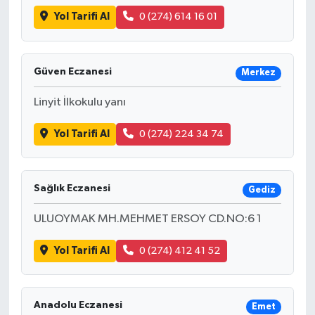
Yol Tarifi Al
0 (274) 614 16 01
Güven Eczanesi
Merkez
Linyit İlkokulu yanı
Yol Tarifi Al
0 (274) 224 34 74
Sağlık Eczanesi
Gediz
ULUOYMAK MH.MEHMET ERSOY CD.NO:6 1
Yol Tarifi Al
0 (274) 412 41 52
Anadolu Eczanesi
Emet