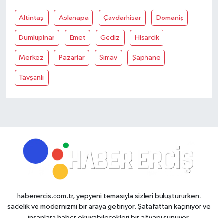
Altintaş
Aslanapa
Çavdarhisar
Domaniç
Dumlupinar
Emet
Gediz
Hisarcik
Merkez
Pazarlar
Simav
Şaphane
Tavşanli
haberercis.com.tr, yepyeni temasıyla sizleri buluştururken,
sadelik ve modernizmi bir araya getiriyor. Şatafattan kaçınıyor ve
insanlara haber okuyabilecekleri bir altyapı sunuyor.