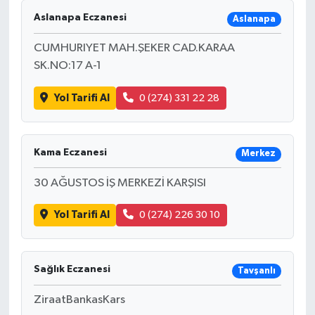
Aslanapa Eczanesi
Aslanapa
CUMHURIYET MAH.ŞEKER CAD.KARAA
SK.NO:17 A-1
Yol Tarifi Al
0 (274) 331 22 28
Kama Eczanesi
Merkez
30 AĞUSTOS İŞ MERKEZİ KARŞISI
Yol Tarifi Al
0 (274) 226 30 10
Sağlık Eczanesi
Tavşanlı
ZiraatBankasKars