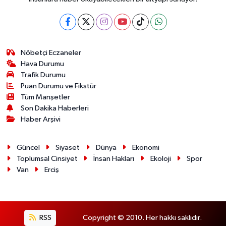
Nöbetçi Eczaneler
Hava Durumu
Trafik Durumu
Puan Durumu ve Fikstür
Tüm Manşetler
Son Dakika Haberleri
Haber Arşivi
Güncel
Siyaset
Dünya
Ekonomi
Toplumsal Cinsiyet
İnsan Hakları
Ekoloji
Spor
Van
Erciş
RSS
Copyright © 2010. Her hakkı saklıdır.