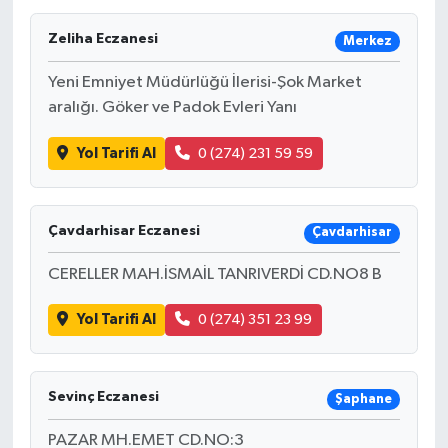
Zeliha Eczanesi
Merkez
Yeni Emniyet Müdürlüğü İlerisi-Şok Market
aralığı. Göker ve Padok Evleri Yanı
Yol Tarifi Al
0 (274) 231 59 59
Çavdarhisar Eczanesi
Çavdarhisar
CERELLER MAH.İSMAİL TANRIVERDİ CD.NO8 B
Yol Tarifi Al
0 (274) 351 23 99
Sevinç Eczanesi
Şaphane
PAZAR MH.EMET CD.NO:3