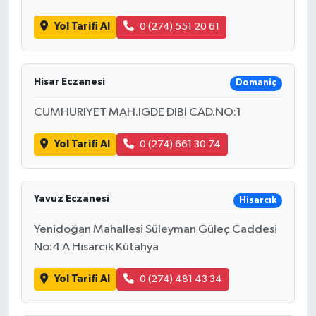
Yol Tarifi Al
0 (274) 551 20 61
Hisar Eczanesi
Domaniç
CUMHURIYET MAH.IGDE DIBI CAD.NO:1
Yol Tarifi Al
0 (274) 661 30 74
Yavuz Eczanesi
Hisarcık
Yenidoğan Mahallesi Süleyman Güleç Caddesi
No:4 A Hisarcık Kütahya
Yol Tarifi Al
0 (274) 481 43 34