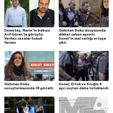
Demirtaş, Narin'in babası
Gülistan Doku dosyasında
Arif Güran'la görüştü:
dikkat çeken ayrıntı:
Verilen cezalar hukuk
Sonel'in mal varlığı ortaya
faciası
çıktı
Gülistan Doku
Sonel, Ertok ve Eroğlu 6
soruşturmasında 18 gözaltı
ayrı suçtan daha tutuklandı