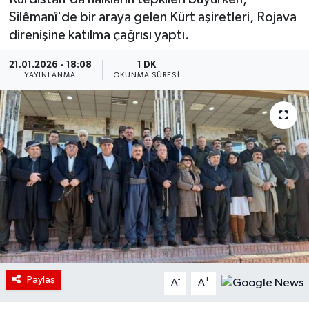
Silêmanî'de bir araya gelen Kürt aşiretleri, Rojava
direnişine katılma çağrısı yaptı.
21.01.2026 - 18:08
1 DK
YAYINLANMA
OKUNMA SÜRESI
Paylaş
-
+
A
A