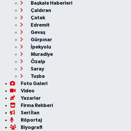
Başkale Haberleri
Çaldıran
Çatak
Edremit
Gevaş
Gürpınar
İpekyolu
Muradiye
Özalp
Saray
Tuşba
Foto Galeri
Video
Yazarlar
Firma Rehberi
Seri İlan
Röportaj
Biyografi