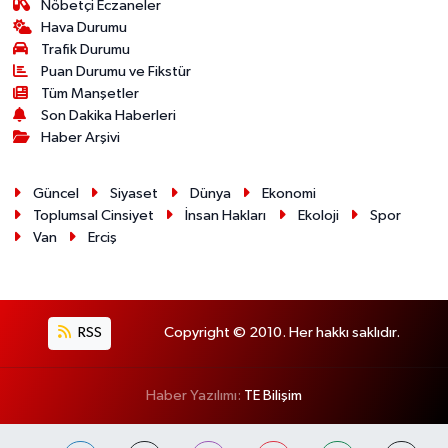
Nöbetçi Eczaneler
Hava Durumu
Trafik Durumu
Puan Durumu ve Fikstür
Tüm Manşetler
Son Dakika Haberleri
Haber Arşivi
Güncel
Siyaset
Dünya
Ekonomi
Toplumsal Cinsiyet
İnsan Hakları
Ekoloji
Spor
Van
Erciş
RSS
Copyright © 2010. Her hakkı saklıdır.
Haber Yazılımı:
TE Bilişim