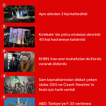
1
Aynı aileden 3 kişi katledildi
2
Kırıkkale'de yolcu otobüsü devrildi:
40 kişi hastaneye kaldırıldı
3
KHRN: İran sınır muhafızları iki Kürdü
vurarak öldürdü
4
Şam kaynaklarından dikkat çeken
iddia: DSG ve Özerk Yönetim'in
feshi için tarih verildi
5
ABD: Türkiye’ye F-35 verilmesi