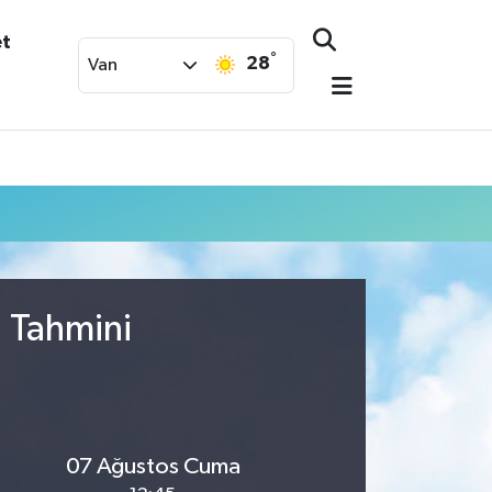
et
°
28
Van
u Tahmini
07 Ağustos Cuma