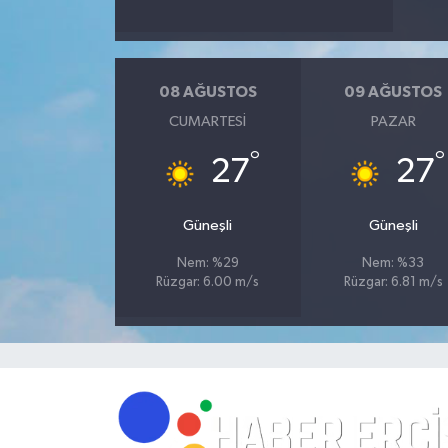
08 AĞUSTOS
09 AĞUSTOS
CUMARTESI
PAZAR
°
°
27
27
Güneşli
Güneşli
Nem: %29
Nem: %33
Rüzgar: 6.00 m/s
Rüzgar: 6.81 m/s