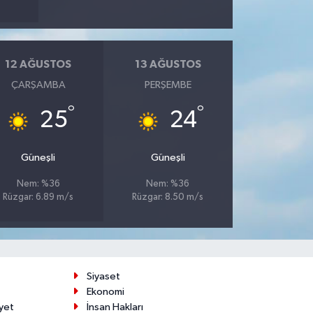
12 AĞUSTOS
13 AĞUSTOS
ÇARŞAMBA
PERŞEMBE
°
°
25
24
Güneşli
Güneşli
Nem: %36
Nem: %36
Rüzgar: 6.89 m/s
Rüzgar: 8.50 m/s
Siyaset
Ekonomi
yet
İnsan Hakları