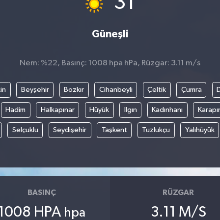
31
Güneşli
Nem: %22, Basınç: 1008 hpa hPa, Rüzgar: 3.11 m/s
in
Beyşehir
Bozkır
Cihanbeyli
Çeltik
Çumra
Hadim
Halkapınar
Hüyük
Ilgın
Kadınhanı
Karapı
Selçuklu
Seydişehir
Taşkent
Tuzlukçu
Yalıhüyük
BASINÇ
RÜZGAR
1008 HPA
3.11 M/S
hpa