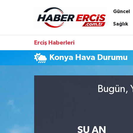
Güncel
Sağlık
Erciş Haberleri
Konya Hava Durumu
Bugün, Y
ŞU AN