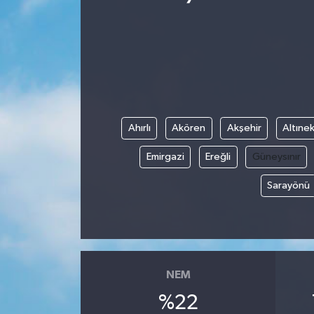
Ahırlı
Akören
Akşehir
Altınek
Emirgazi
Ereğli
Güneysınır
Sarayönü
NEM
%22