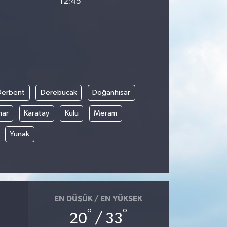
12:45
Derbent
Derebucak
Doğanhisar
nar
Karatay
Kulu
Meram
Yunak
EN DÜŞÜK / EN YÜKSEK
°
°
20
/ 33