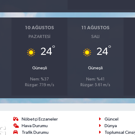
10 AĞUSTOS
11 AĞUSTOS
PAZARTESI
SALI
°
°
24
24
Güneşli
Güneşli
Nem: %37
Nem: %41
Rüzgar: 7.19 m/s
Rüzgar: 5.61 m/s
Nöbetçi Eczaneler
Güncel
Hava Durumu
Dünya
Trafik Durumu
Toplumsal Cinsi