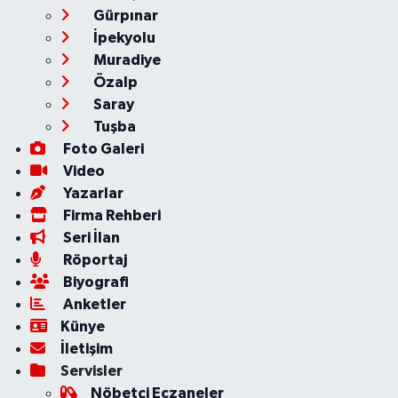
Gürpınar
İpekyolu
Muradiye
Özalp
Saray
Tuşba
Foto Galeri
Video
Yazarlar
Firma Rehberi
Seri İlan
Röportaj
Biyografi
Anketler
Künye
İletişim
Servisler
Nöbetçi Eczaneler