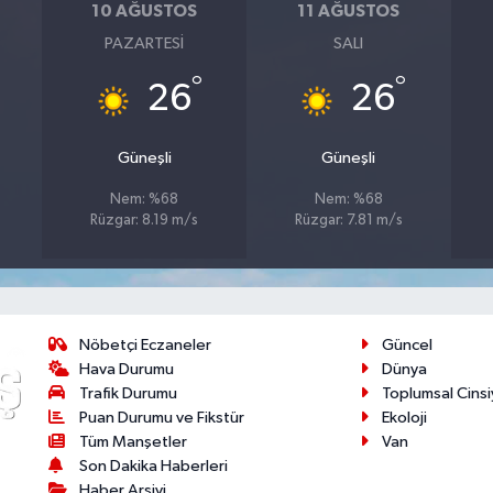
10 AĞUSTOS
11 AĞUSTOS
PAZARTESI
SALI
°
°
26
26
Güneşli
Güneşli
Nem: %68
Nem: %68
Rüzgar: 8.19 m/s
Rüzgar: 7.81 m/s
Nöbetçi Eczaneler
Güncel
Hava Durumu
Dünya
Trafik Durumu
Toplumsal Cinsi
Puan Durumu ve Fikstür
Ekoloji
Tüm Manşetler
Van
Son Dakika Haberleri
Haber Arşivi