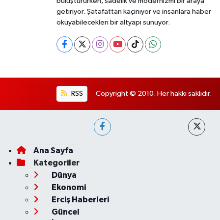
buluştururken, sadelik ve modernizmi bir araya
getiriyor. Şatafattan kaçınıyor ve insanlara haber
okuyabilecekleri bir altyapı sunuyor.
RSS
Copyright © 2010. Her hakkı saklıdır.
Ana Sayfa
Kategoriler
Dünya
Ekonomi
Erciş Haberleri
Güncel