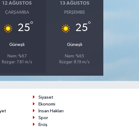
12 AĞUSTOS
13 AĞUSTOS
ÇARŞAMBA
PERŞEMBE
°
°
25
25
Güneşli
Güneşli
Nem: %67
Nem: %65
Rüzgar: 7.81 m/s
Rüzgar: 8.19 m/s
Siyaset
Ekonomi
yet
İnsan Hakları
Spor
Erciş