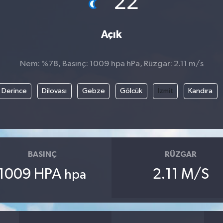
22
Açık
Nem: %78, Basınç: 1009 hpa hPa, Rüzgar: 2.11 m/s
Derince
Dilovası
Gebze
Gölcük
İzmit
Kandıra
BASINÇ
RÜZGAR
1009 HPA
2.11 M/S
hpa