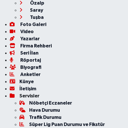
Özalp
Saray
Tuşba
Foto Galeri
Video
Yazarlar
Firma Rehberi
Seri İlan
Röportaj
Biyografi
Anketler
Künye
İletişim
Servisler
Nöbetçi Eczaneler
Hava Durumu
Trafik Durumu
Süper Lig Puan Durumu ve Fikstür