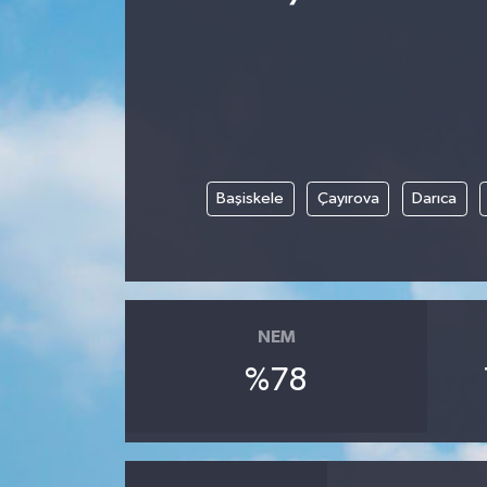
Başiskele
Çayırova
Darıca
NEM
%78