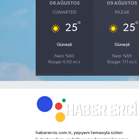
08 AĞUSTOS
09 AĞUSTOS
CUMARTESI
PAZAR
°
°
25
25
Güneşli
Güneşli
Nem: %60
Nem: %69
Rüzgar: 6.00 m/s
Rüzgar: 7.11 m/s
haberercis.com.tr, yepyeni temasıyla sizleri