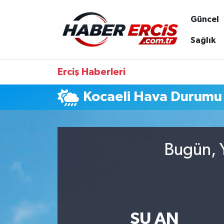
Güncel
Sağlık
Erciş Haberleri
Kocaeli Hava Durumu
Bugün, Y
ŞU AN