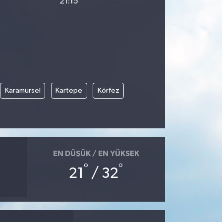
21:15
Karamürsel
Kartepe
Körfez
EN DÜŞÜK / EN YÜKSEK
°
°
21
/ 32