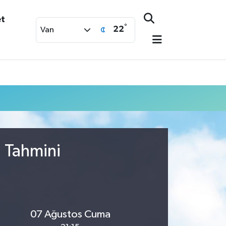
et
°
22
Van
u Tahmini
07 Ağustos Cuma