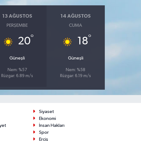
13 AĞUSTOS
14 AĞUSTOS
PERŞEMBE
CUMA
°
°
20
18
Güneşli
Güneşli
Nem: %57
Nem: %58
Rüzgar: 6.89 m/s
Rüzgar: 6.19 m/s
Siyaset
Ekonomi
yet
İnsan Hakları
Spor
Erciş