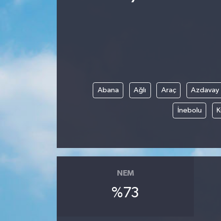
Abana
Ağlı
Araç
Azdavay
İnebolu
K
NEM
%73