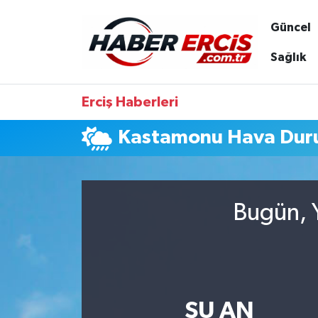
Güncel
Sağlık
Erciş Haberleri
Kastamonu Hava Du
Bugün, Y
ŞU AN