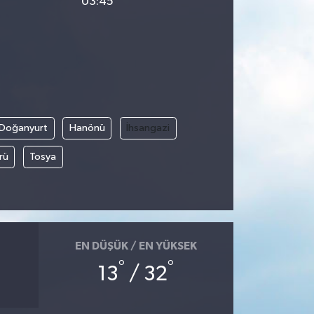
03:45
Doğanyurt
Hanönü
İhsangazi
rü
Tosya
EN DÜŞÜK / EN YÜKSEK
°
°
13
/ 32