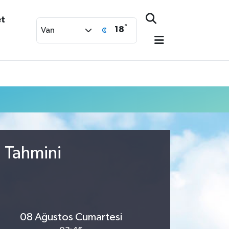
et
°
18
Van
u Tahmini
08 Ağustos Cumartesi