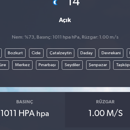
14
Açık
Nem: %73, Basınç: 1011 hpa hPa, Rüzgar: 1.00 m/s
Bozkurt
Cide
Çatalzeytin
Daday
Devrekani
üre
Merkez
Pınarbaşı
Seydiler
Şenpazar
Taşköp
BASINÇ
RÜZGAR
1011 HPA
1.00 M/S
hpa