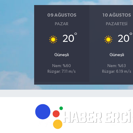
09 AĞUSTOS
10 AĞUSTOS
PAZAR
PAZARTESI
°
°
20
20
Güneşli
Güneşli
Nem: %60
Nem: %63
Rüzgar: 7.11 m/s
Rüzgar: 6.19 m/s