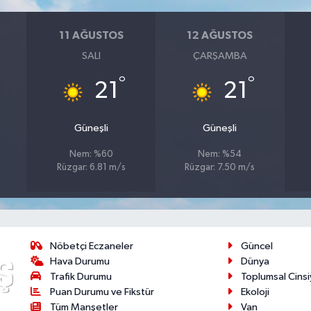
11 AĞUSTOS
12 AĞUSTOS
SALI
ÇARŞAMBA
°
°
21
21
Güneşli
Güneşli
Nem: %60
Nem: %54
Rüzgar: 6.81 m/s
Rüzgar: 7.50 m/s
Nöbetçi Eczaneler
Güncel
Hava Durumu
Dünya
Trafik Durumu
Toplumsal Cinsi
Puan Durumu ve Fikstür
Ekoloji
Tüm Manşetler
Van