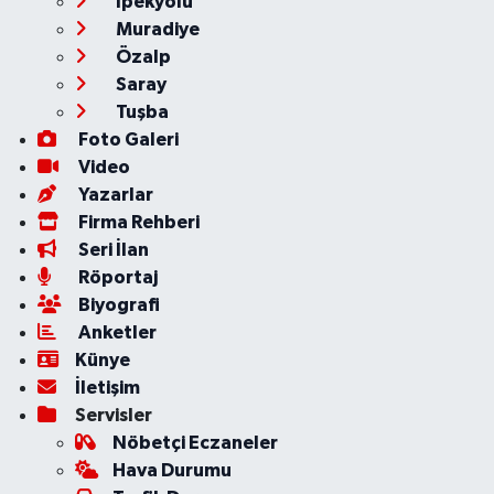
İpekyolu
Muradiye
Özalp
Saray
Tuşba
Foto Galeri
Video
Yazarlar
Firma Rehberi
Seri İlan
Röportaj
Biyografi
Anketler
Künye
İletişim
Servisler
Nöbetçi Eczaneler
Hava Durumu