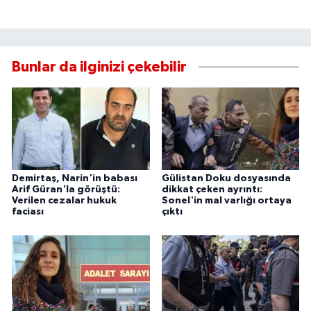
Bunlar da ilginizi çekebilir
Demirtaş, Narin'in babası
Gülistan Doku dosyasında
Arif Güran'la görüştü:
dikkat çeken ayrıntı:
Verilen cezalar hukuk
Sonel'in mal varlığı ortaya
faciası
çıktı