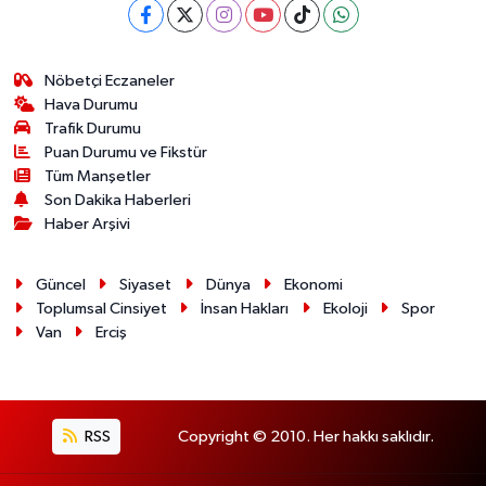
Nöbetçi Eczaneler
Hava Durumu
Trafik Durumu
Puan Durumu ve Fikstür
Tüm Manşetler
Son Dakika Haberleri
Haber Arşivi
Güncel
Siyaset
Dünya
Ekonomi
Toplumsal Cinsiyet
İnsan Hakları
Ekoloji
Spor
Van
Erciş
RSS
Copyright © 2010. Her hakkı saklıdır.