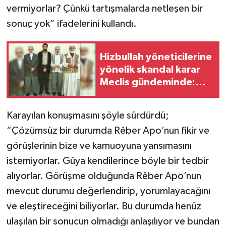
vermiyorlar? Çünkü tartışmalarda netleşen bir
sonuç yok” ifadelerini kullandı.
Hizbullah yöneticilerine
yönelik skandal karar
Meclis gündeminde:
Kişiye özel düzenleme
Karayılan konuşmasını şöyle sürdürdü;
“Çözümsüz bir durumda Rêber Apo’nun fikir ve
görüşlerinin bize ve kamuoyuna yansımasını
istemiyorlar. Güya kendilerince böyle bir tedbir
alıyorlar. Görüşme olduğunda Rêber Apo’nun
mevcut durumu değerlendirip, yorumlayacağını
ve eleştireceğini biliyorlar. Bu durumda henüz
ulaşılan bir sonucun olmadığı anlaşılıyor ve bundan