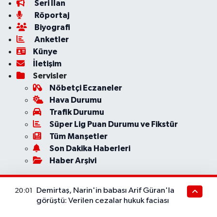
Seri İlan
Röportaj
Biyografi
Anketler
Künye
İletişim
Servisler
Nöbetçi Eczaneler
Hava Durumu
Trafik Durumu
Süper Lig Puan Durumu ve Fikstür
Tüm Manşetler
Son Dakika Haberleri
Haber Arşivi
Demirtaş, Narin'in babası Arif Güran'la
20:01
görüştü: Verilen cezalar hukuk faciası