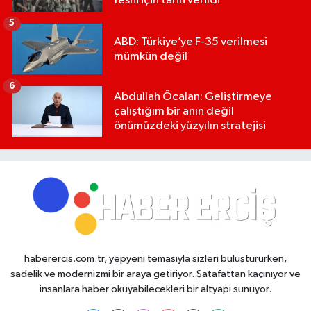
feshi için tarih verildi
5
ABD: Türkiye’ye F-35 verilmesi
mümkün değil
6
Abdullah Öcalan: Geliştirmeye
çalıştığım bir anın değil
önümüzdeki yüzyılın stratejisi
haberercis.com.tr, yepyeni temasıyla sizleri buluştururken,
sadelik ve modernizmi bir araya getiriyor. Şatafattan kaçınıyor ve
insanlara haber okuyabilecekleri bir altyapı sunuyor.