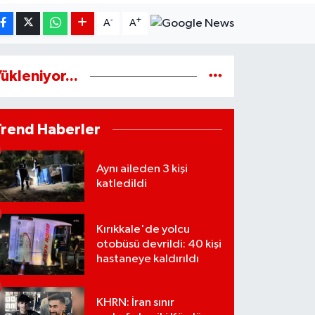
-
+
A
A
ükleniyor...
Trend Haberler
Aynı aileden 3 kişi
katledildi
Kırıkkale'de yolcu
otobüsü devrildi: 40 kişi
hastaneye kaldırıldı
KHRN: İran sınır