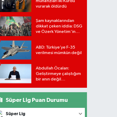
muhafızları iki Kürdü
vurarak öldürdü
Şam kaynaklarından
dikkat çeken iddia: DSG
ve Özerk Yönetim'in
feshi için tarih verildi
ABD: Türkiye’ye F-35
verilmesi mümkün değil
Abdullah Öcalan:
Geliştirmeye çalıştığım
bir anın değil
önümüzdeki yüzyılın
stratejisi
Süper Lig Puan Durumu
Süper Lig