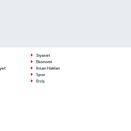
Siyaset
Ekonomi
yet
İnsan Hakları
Spor
Erciş