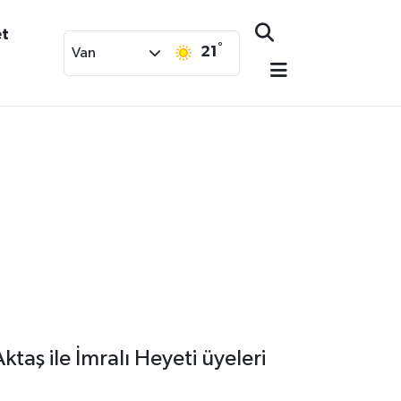
et
°
21
Van
taş ile İmralı Heyeti üyeleri