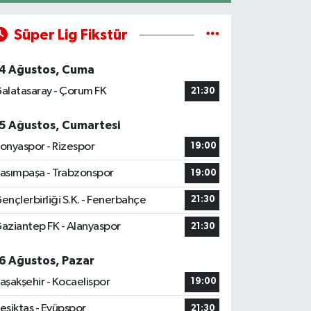
Süper Lig Fikstür
4 Ağustos, Cuma
alatasaray - Çorum FK
21:30
5 Ağustos, Cumartesi
onyaspor - Rizespor
19:00
asımpaşa - Trabzonspor
19:00
ençlerbirliği S.K. - Fenerbahçe
21:30
aziantep FK - Alanyaspor
21:30
6 Ağustos, Pazar
aşakşehir - Kocaelispor
19:00
eşiktaş - Eyüpspor
21:30