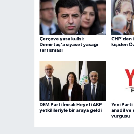
Çerçeve yasa kulisi:
CHP’den i
Demirtaş'a siyaset yasağı
kişiden Ö
tartışması
DEM Parti İmralı Heyeti AKP
Yeni Part
yetkilileriyle bir araya geldi
anadil ve 
vurgusu