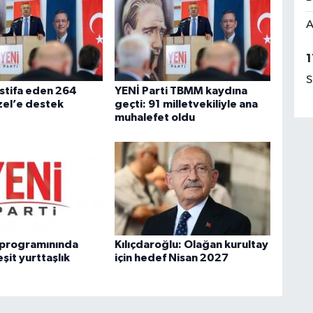
A
1
S
stifa eden 264
YENİ Parti TBMM kaydına
zel’e destek
geçti: 91 milletvekiliyle ana
muhalefet oldu
i programınında
Kılıçdaroğlu: Olağan kurultay
eşit yurttaşlık
için hedef Nisan 2027