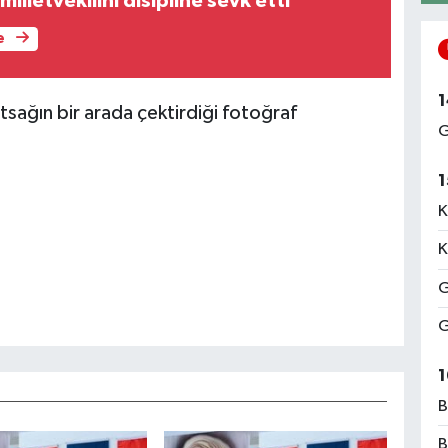
milletvekilini disipline sevk etti
e
1
tsağın bir arada çektirdiği fotoğraf
G
1
K
K
G
G
1
B
B