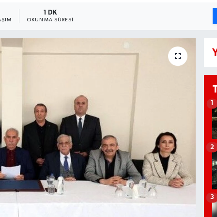
1 DK
AŞIM
OKUNMA SÜRESI
Y
1
2
3