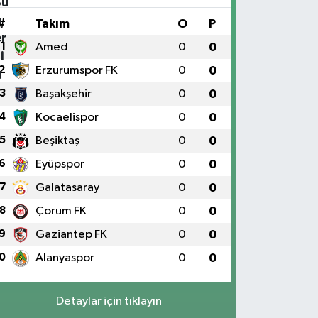
#
Takım
O
P
1
Amed
0
0
2
Erzurumspor FK
0
0
3
Başakşehir
0
0
4
Kocaelispor
0
0
5
Beşiktaş
0
0
6
Eyüpspor
0
0
7
Galatasaray
0
0
8
Çorum FK
0
0
9
Gaziantep FK
0
0
0
Alanyaspor
0
0
Detaylar için tıklayın