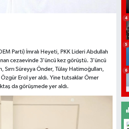
4
5
(DEM Parti) İmralı Heyeti, PKK Lideri Abdullah
lunan cezaevinde 3'üncü kez görüştü. 3'üncü
 Sırrı Süreyya Önder, Tülay Hatimoğulları,
6
 Özgür Erol yer aldı. Yine tutsaklar Ömer
 Aktaş da görüşmede yer aldı.