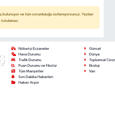
ş bulunuyor ve tüm sorumluluğu üstleniyorsunuz. Yazılan
u tutulamaz.
Nöbetçi Eczaneler
Güncel
Hava Durumu
Dünya
Trafik Durumu
Toplumsal Cinsi
Puan Durumu ve Fikstür
Ekoloji
Tüm Manşetler
Van
Son Dakika Haberleri
Haber Arşivi