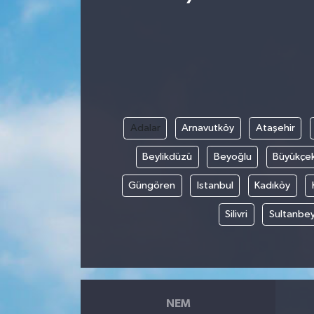
Adalar
Arnavutköy
Ataşehir
Beylikdüzü
Beyoğlu
Büyükçe
Güngören
Istanbul
Kadıköy
Silivri
Sultanbey
NEM