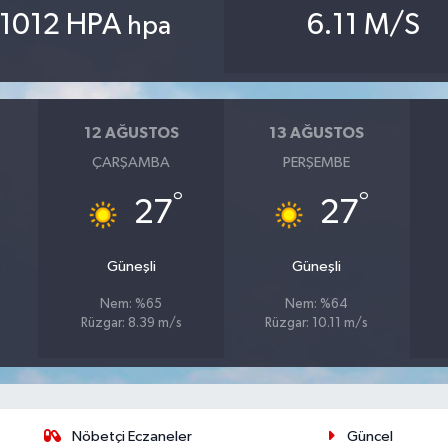
1012 HPA
6.11 M/S
hpa
12 AĞUSTOS
13 AĞUSTOS
ÇARŞAMBA
PERŞEMBE
°
°
27
27
Güneşli
Güneşli
Nem: %65
Nem: %64
Rüzgar: 8.39 m/s
Rüzgar: 10.11 m/s
Nöbetçi Eczaneler
Güncel