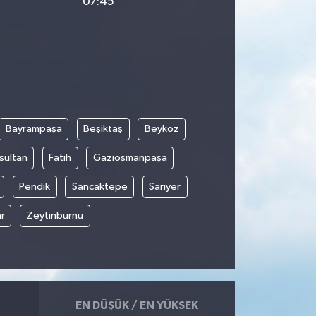
07:45
Bayrampaşa
Beşiktaş
Beykoz
sultan
Fatih
Gaziosmanpaşa
Pendik
Sancaktepe
Sarıyer
r
Zeytinburnu
EN DÜŞÜK / EN YÜKSEK