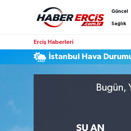
Güncel
Sağlık
Erciş Haberleri
İstanbul Hava Durum
Bugün, Y
ŞU AN