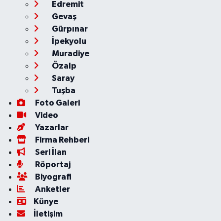
Edremit
Gevaş
Gürpınar
İpekyolu
Muradiye
Özalp
Saray
Tuşba
Foto Galeri
Video
Yazarlar
Firma Rehberi
Seri İlan
Röportaj
Biyografi
Anketler
Künye
İletişim