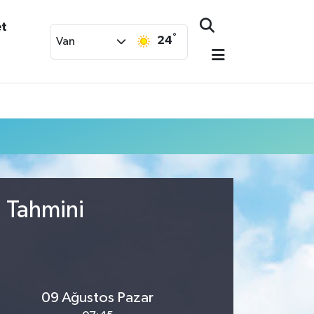
et
°
24
Van
u Tahmini
09 Ağustos Pazar