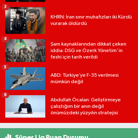
3
KHRN: İran sınır muhafızları iki Kürdü
vurarak öldürdü
4
Şam kaynaklarından dikkat çeken
iddia: DSG ve Özerk Yönetim'in
feshi için tarih verildi
5
ABD: Türkiye’ye F-35 verilmesi
mümkün değil
6
Abdullah Öcalan: Geliştirmeye
çalıştığım bir anın değil
önümüzdeki yüzyılın stratejisi
Süper Lig Puan Durumu