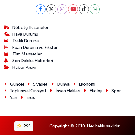
Nöbetçi Eczaneler
Hava Durumu
Trafik Durumu
Puan Durumu ve Fikstür
Tüm Manşetler
Son Dakika Haberleri
Haber Arşivi
Güncel
Siyaset
Dünya
Ekonomi
Toplumsal Cinsiyet
İnsan Hakları
Ekoloji
Spor
Van
Erciş
RSS
Copyright © 2010. Her hakkı saklıdır.