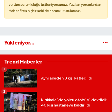
ve tüm sorumluluğu üstleniyorsunuz. Yazılan yorumlardan
Haber Erciş hiçbir şekilde sorumlu tutulamaz.
Yükleniyor...
Trend Haberler
1
Aynı aileden 3 kişi katledildi
2
Kırıkkale'de yolcu otobüsü devrildi:
40 kişi hastaneye kaldırıldı