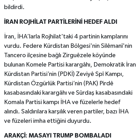
bildirdi.
İRAN ROJHİLAT PARTİLERİNİ HEDEF ALDI
İran, İHA’larla Rojhilat'taki 4 partinin kamplarını
vurdu. Federe Kürdistan Bölgesi'nin Silêmanî'nin
Tancero ilçesine bağlı Zirguêzele köyünde
bulunan Komele Partisi karargâhı, Demokratik İran
Kürdistan Partisi’nin (PDKİ) Zeviyê Spî Kampı,
Kürdistan Özgürlük Partisi’nin (PAK) Pirdê
kasabasındaki karargâhı ve Sûrdaş kasabasındaki
Komala Partisi kampı İHA ve füzelerle hedef
alındı. Saldırılara karşılık veren partiler, bazı İHA
ve füzeleri imha ettiğini duyurdu.
ARAKÇİ: MASAYI TRUMP BOMBALADI