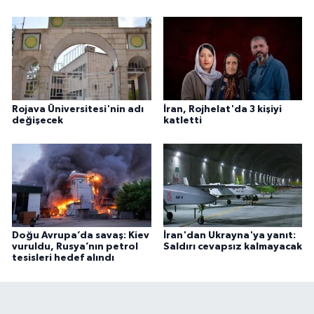
Rojava Üniversitesi'nin adı
İran, Rojhelat'da 3 kişiyi
değişecek
katletti
Doğu Avrupa’da savaş: Kiev
İran'dan Ukrayna'ya yanıt:
vuruldu, Rusya’nın petrol
Saldırı cevapsız kalmayacak
tesisleri hedef alındı