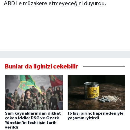
ABD ile müzakere etmeyeceğini duyurdu.
Bunlar da ilginizi çekebilir
Şam kaynaklarından dikkat
16 kişi pirinç hapı nedeniyle
çeken iddia: DSG ve Özerk
yaşamını yitirdi
Yönetim'in feshi için tarih
verildi