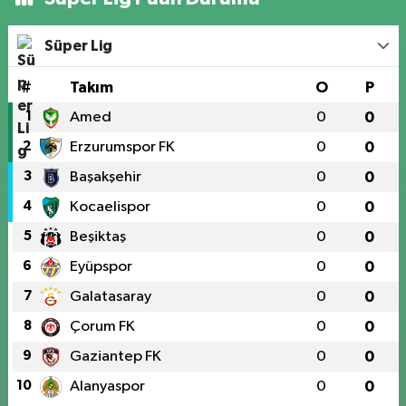
Süper Lig
#
Takım
O
P
1
Amed
0
0
2
Erzurumspor FK
0
0
3
Başakşehir
0
0
4
Kocaelispor
0
0
5
Beşiktaş
0
0
6
Eyüpspor
0
0
7
Galatasaray
0
0
8
Çorum FK
0
0
9
Gaziantep FK
0
0
10
Alanyaspor
0
0