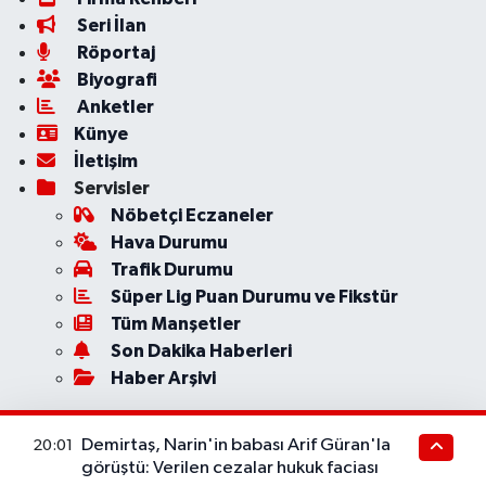
Seri İlan
Röportaj
Biyografi
Anketler
Künye
İletişim
Servisler
Nöbetçi Eczaneler
Hava Durumu
Trafik Durumu
Süper Lig Puan Durumu ve Fikstür
Tüm Manşetler
Son Dakika Haberleri
Haber Arşivi
Demirtaş, Narin'in babası Arif Güran'la
20:01
görüştü: Verilen cezalar hukuk faciası