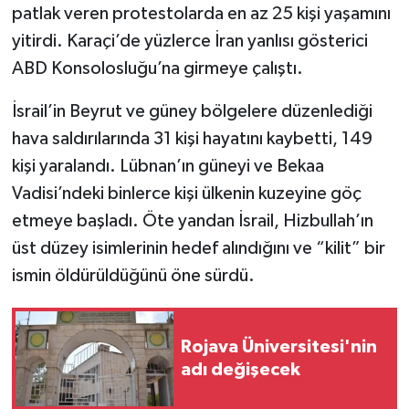
patlak veren protestolarda en az 25 kişi yaşamını
yitirdi. Karaçi’de yüzlerce İran yanlısı gösterici
ABD Konsolosluğu’na girmeye çalıştı.
İsrail’in Beyrut ve güney bölgelere düzenlediği
hava saldırılarında 31 kişi hayatını kaybetti, 149
kişi yaralandı. Lübnan’ın güneyi ve Bekaa
Vadisi’ndeki binlerce kişi ülkenin kuzeyine göç
etmeye başladı. Öte yandan İsrail, Hizbullah’ın
üst düzey isimlerinin hedef alındığını ve “kilit” bir
ismin öldürüldüğünü öne sürdü.
Rojava Üniversitesi'nin
adı değişecek